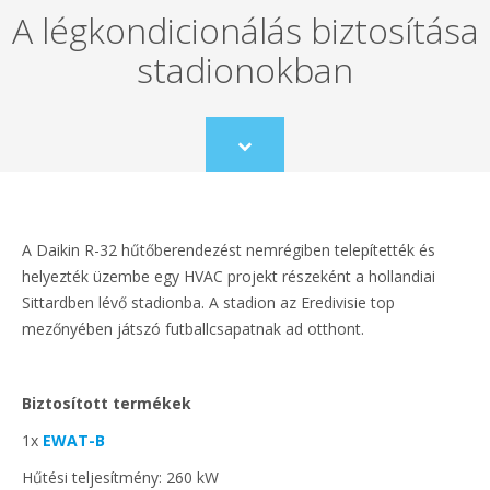
A légkondicionálás biztosítása
stadionokban
Scroll
to
content
A Daikin R-32 hűtőberendezést nemrégiben telepítették és
helyezték üzembe egy HVAC projekt részeként a hollandiai
Sittardben lévő stadionba. A stadion az Eredivisie top
mezőnyében játszó futballcsapatnak ad otthont.
Biztosított termékek
1x
EWAT-B
Hűtési teljesítmény: 260 kW