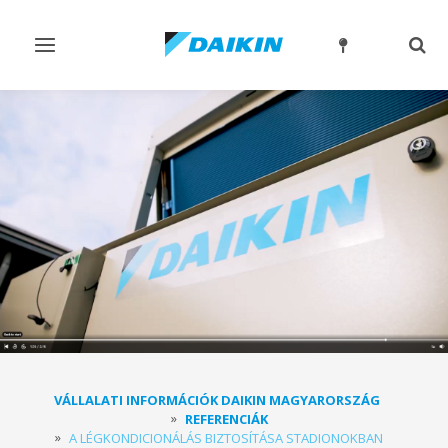
Navigáció
Kere
ki-/bekapcsolása
ki-/
VÁLLALATI INFORMÁCIÓK DAIKIN MAGYARORSZÁG
REFERENCIÁK
A LÉGKONDICIONÁLÁS BIZTOSÍTÁSA STADIONOKBAN