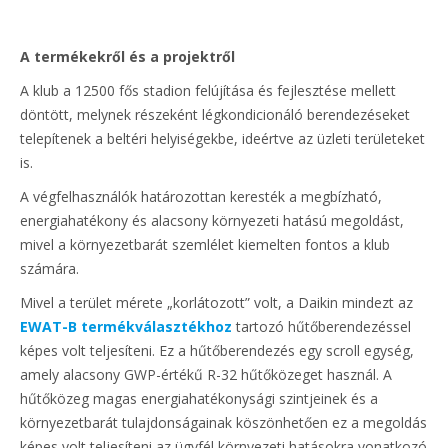
A termékekről és a projektről
A klub a 12500 fős stadion felújítása és fejlesztése mellett
döntött, melynek részeként légkondicionáló berendezéseket
telepítenek a beltéri helyiségekbe, ideértve az üzleti területeket
is.
A végfelhasználók határozottan keresték a megbízható,
energiahatékony és alacsony környezeti hatású megoldást,
mivel a környezetbarát szemlélet kiemelten fontos a klub
számára.
Mivel a terület mérete „korlátozott” volt, a Daikin mindezt az
EWAT-B termékválasztékhoz
tartozó hűtőberendezéssel
képes volt teljesíteni. Ez a hűtőberendezés egy scroll egység,
amely alacsony GWP-értékű R-32 hűtőközeget használ. A
hűtőközeg magas energiahatékonysági szintjeinek és a
környezetbarát tulajdonságainak köszönhetően ez a megoldás
képes volt teljesíteni az ügyfél környezeti hatásokra vonatkozó