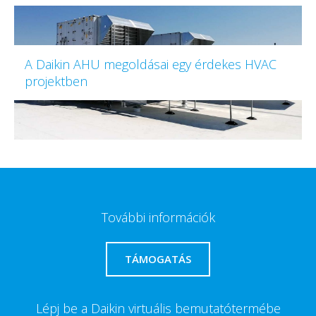
A Daikin AHU megoldásai egy érdekes HVAC
projektben
További információk
TÁMOGATÁS
Lépj be a Daikin virtuális bemutatótermébe