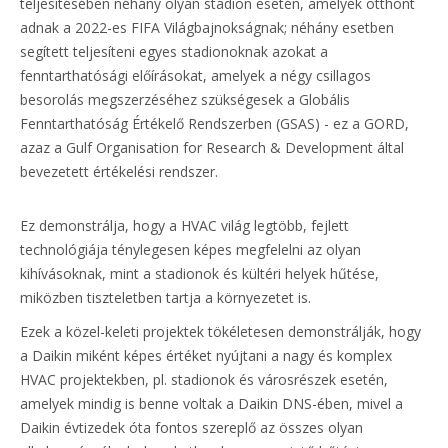
teljesítésében néhány olyan stadion esetén, amelyek otthont
adnak a 2022-es FIFA Világbajnokságnak; néhány esetben
segített teljesíteni egyes stadionoknak azokat a
fenntarthatósági előírásokat, amelyek a négy csillagos
besorolás megszerzéséhez szükségesek a Globális
Fenntarthatóság Értékelő Rendszerben (GSAS) - ez a GORD,
azaz a Gulf Organisation for Research & Development által
bevezetett értékelési rendszer.
Ez demonstrálja, hogy a HVAC világ legtöbb, fejlett
technológiája ténylegesen képes megfelelni az olyan
kihívásoknak, mint a stadionok és kültéri helyek hűtése,
miközben tiszteletben tartja a környezetet is.
Ezek a közel-keleti projektek tökéletesen demonstrálják, hogy
a Daikin miként képes értéket nyújtani a nagy és komplex
HVAC projektekben, pl. stadionok és városrészek esetén,
amelyek mindig is benne voltak a Daikin DNS-ében, mivel a
Daikin évtizedek óta fontos szereplő az összes olyan