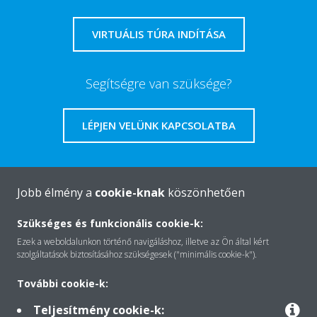
VIRTUÁLIS TÚRA INDÍTÁSA
Segítségre van szüksége?
LÉPJEN VELÜNK KAPCSOLATBA
Jobb élmény a
cookie-knak
köszönhetően
A Daikin-ról
Szükséges és funkcionális cookie-k:
Ezek a weboldalunkon történő navigáláshoz, illetve az Ön által kért
szolgáltatások biztosításához szükségesek ("minimális cookie-k").
Megoldások
További cookie-k:
Teljesítmény cookie-k:
Kapcsolat