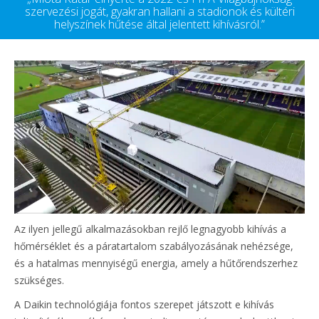
szervezési jogát, gyakran hallani a stadionok és kültéri
helyszínek hűtése által jelentett kihívásról.”
Az ilyen jellegű alkalmazásokban rejlő legnagyobb kihívás a
hőmérséklet és a páratartalom szabályozásának nehézsége,
és a hatalmas mennyiségű energia, amely a hűtőrendszerhez
szükséges.
A Daikin technológiája fontos szerepet játszott e kihívás