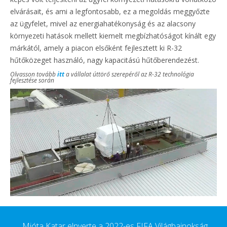
elvárásait, és ami a legfontosabb, ez a megoldás meggyőzte
az ügyfelet, mivel az energiahatékonyság és az alacsony
környezeti hatások mellett kiemelt megbízhatóságot kínált egy
márkától, amely a piacon elsőként fejlesztett ki R-32
hűtőközeget használó, nagy kapacitású hűtőberendezést.
Olvasson tovább
itt
a vállalat úttörő szerepéről az R-32 technológia
fejlesztése során
„Mióta Katar elnyerte a 2022-es FIFA Világbajnokság