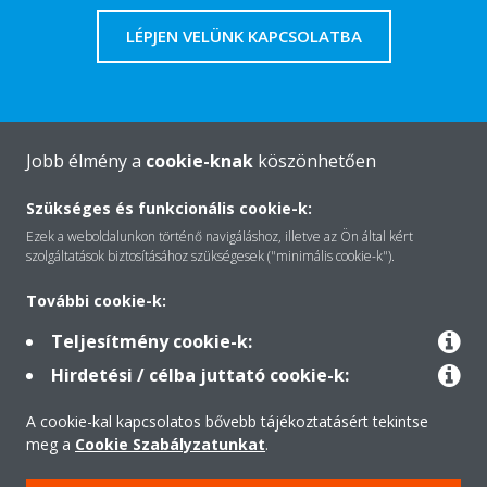
LÉPJEN VELÜNK KAPCSOLATBA
Jobb élmény a
cookie-knak
köszönhetően
A Daikin-ról
Szükséges és funkcionális cookie-k:
Ezek a weboldalunkon történő navigáláshoz, illetve az Ön által kért
Megoldások
szolgáltatások biztosításához szükségesek ("minimális cookie-k").
További cookie-k:
Kapcsolat
Teljesítmény cookie-k:
Hirdetési / célba juttató cookie-k:
Termékek
A cookie-kal kapcsolatos bővebb tájékoztatásért tekintse
meg a
Cookie Szabályzatunkat
.