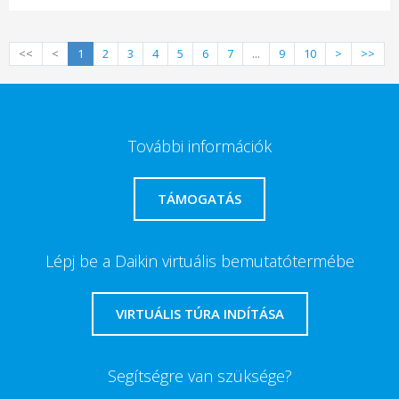
<<
<
1
2
3
4
5
6
7
...
9
10
>
>>
További információk
TÁMOGATÁS
Lépj be a Daikin virtuális bemutatótermébe
VIRTUÁLIS TÚRA INDÍTÁSA
Segítségre van szüksége?