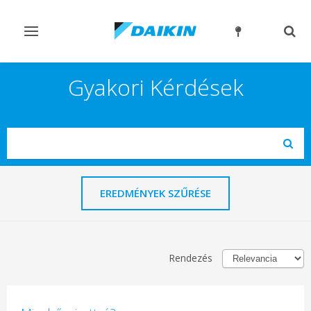
Navigáció
Kere
ki-/bekapcsolása
ki-/
Gyakori Kérdések
Search
Subm
EREDMÉNYEK SZŰRÉSE
Rendezés