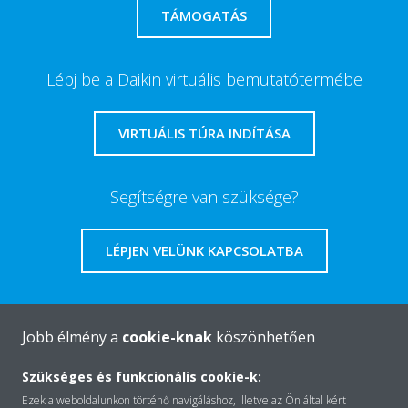
TÁMOGATÁS
Lépj be a Daikin virtuális bemutatótermébe
VIRTUÁLIS TÚRA INDÍTÁSA
Segítségre van szüksége?
LÉPJEN VELÜNK KAPCSOLATBA
Jobb élmény a
cookie-knak
köszönhetően
A Daikin-ról
Szükséges és funkcionális cookie-k:
Ezek a weboldalunkon történő navigáláshoz, illetve az Ön által kért