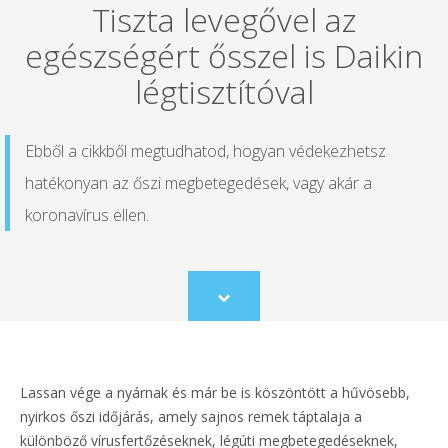
Tiszta levegővel az
egészségért ősszel is Daikin
légtisztítóval
Ebből a cikkből megtudhatod, hogyan védekezhetsz
hatékonyan az őszi megbetegedések, vagy akár a
koronavírus ellen.
Scroll
to
content
Lassan vége a nyárnak és már be is köszöntött a hűvösebb,
nyirkos őszi időjárás, amely sajnos remek táptalaja a
különböző vírusfertőzéseknek, légúti megbetegedéseknek,