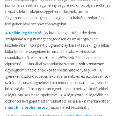
kombinálva ezek a nagymennyiségű elektronok olyan erőteljes
oxidatív lebontóképességgel rendelkeznek, amely
folyamatosan semlegesíti a szagokat, a baktériumokat és a
levegőben lévő szennyezőanyagokat.
A Daikin légtisztítói
így kiváló kiegészítő eszközként
szolgálnak a légúti megbetegedések és az allergia elleni
küzdelemben. Kompakt plug-and-play kialakításúak, így a lakás
különböző helyiségeiben is használhatók., A vírusokat
csapdába ejtő, elektrosztatikus
HEPA szűrő
és a vírusokat
elpusztító, Daikin által szabadalmaztatott
Flash Streamer
egységkombinációjának köszönhetik hatékonyságukat. A
gyerekek ősztől óvodába, iskolába járnak, és ez az időszak sok
szülő számára megnehezíti a mindennapokat, mert a gyerek
közösségbe járása gyakran egyet jelent a betegeskedésekkel,
a légúti vírusok haza cipelésével is. A légtisztítóval legalább az
otthonod levegőjét tisztán tudhatod, és a Daikin márkaboltban
most ki is próbálhatod
(hazaviheted tesztelni). .