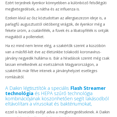
Ezért terjednek ilyenkor könnyebben a különböző felsőlégúti
megbetegedések, a nátha és az influenza is.
Ezeken kívül az ősz köztudottan az allergiaszezon ideje is, a
parlagfű augusztustól októberig virágzik, de ilyenkor még a
fekete üröm, a csalánfélék, a füvek és a libatopfélék is ontják
magukból a polleneket.
Ha ez mind nem lenne elég, a szakértők szerint a küszöbön
van a másfél-két éve az életünkbe tolakodó koronavírus-
járvány negyedik hulláma is. Bár a híradások szerint még csak
lassan emelkednek az esetszámok Magyarországon, a
szakértők már félve intenek a járványhelyzet esetleges
romlásától.
A Daikin légtisztítók a speciális
Flash Streamer
technológia
és HEPA szűrő technológia
kombinációjának köszönhetően segít lakásodból
eltávolítani a vírusokat és baktériumokat,
ezzel is kevesebb esélyt adva a megbetegedéseknek. A Daikin