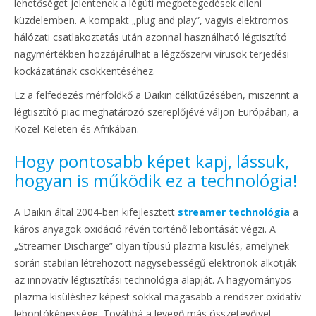
lehetőséget jelentenek a légúti megbetegedések elleni
küzdelemben. A kompakt „plug and play”, vagyis elektromos
hálózati csatlakoztatás után azonnal használható légtisztító
nagymértékben hozzájárulhat a légzőszervi vírusok terjedési
kockázatának csökkentéséhez.
Ez a felfedezés mérföldkő a Daikin célkitűzésében, miszerint a
légtisztító piac meghatározó szereplőjévé váljon Európában, a
Közel-Keleten és Afrikában.
Hogy pontosabb képet kapj, lássuk,
hogyan is működik ez a technológia!
A Daikin által 2004-ben kifejlesztett
streamer technológia
a
káros anyagok oxidáció révén történő lebontását végzi. A
„Streamer Discharge” olyan típusú plazma kisülés, amelynek
során stabilan létrehozott nagysebességű elektronok alkotják
az innovatív légtisztítási technológia alapját. A hagyományos
plazma kisüléshez képest sokkal magasabb a rendszer oxidatív
lebontóképessége. Továbbá a levegő más összetevőivel