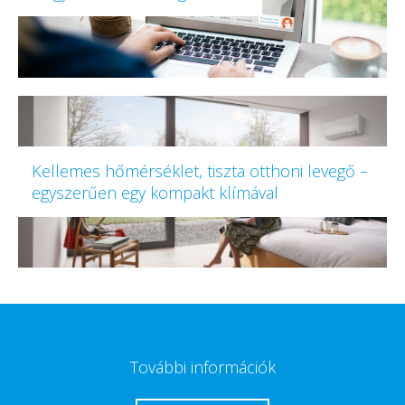
Kellemes hőmérséklet, tiszta otthoni levegő –
egyszerűen egy kompakt klímával
További információk