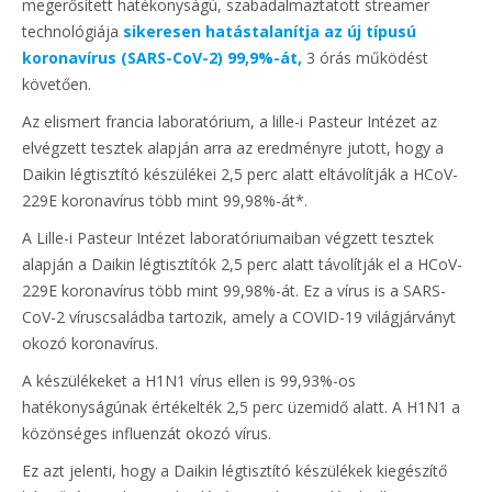
megerősített hatékonyságú, szabadalmaztatott streamer
technológiája
sikeresen hatástalanítja az új típusú
koronavírus (SARS-CoV-2) 99,9%-át,
3 órás működést
követően.
Az elismert francia laboratórium, a lille-i Pasteur Intézet az
elvégzett tesztek alapján arra az eredményre jutott, hogy a
Daikin légtisztító készülékei 2,5 perc alatt eltávolítják a HCoV-
229E koronavírus több mint 99,98%-át*.
A Lille-i Pasteur Intézet laboratóriumaiban végzett tesztek
alapján a Daikin légtisztítók 2,5 perc alatt távolítják el a HCoV-
229E koronavírus több mint 99,98%-át. Ez a vírus is a SARS-
CoV-2 víruscsaládba tartozik, amely a COVID-19 világjárványt
okozó koronavírus.
A készülékeket a H1N1 vírus ellen is 99,93%-os
hatékonyságúnak értékelték 2,5 perc üzemidő alatt. A H1N1 a
közönséges influenzát okozó vírus.
Ez azt jelenti, hogy a Daikin légtisztító készülékek kiegészítő