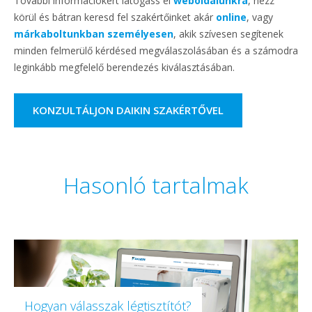
További információkért látogass el
weboldalunkra
, nézz
körül és bátran keresd fel szakértőinket akár
online
, vagy
márkaboltunkban személyesen
, akik szívesen segítenek
minden felmerülő kérdésed megválaszolásában és a számodra
leginkább megfelelő berendezés kiválasztásában.
KONZULTÁLJON DAIKIN SZAKÉRTŐVEL
Hasonló tartalmak
Hogyan válasszak légtisztítót?