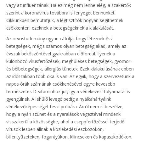
vagy az influenzának. Ha ez még nem lenne elég, a szakértők
szerint a koronavírus továbbra is fenyeget bennünket.
Cikkünkben bemutatjuk, a légtisztítók hogyan segíthetnek
csökkenteni ezeknek a betegségeknek a kialakulását.
Az orvostudomány ugyan cáfolja, hogy léteznek őszi
betegségek, mégis számos olyan betegség akad, amely az
évszak beköszöntével gyakrabban előfordul. Ilyenek a
különböző vírusfertőzések, meghűléses betegségek, gyomor-
és bélbetegségek, allergiás tünetek. Ezek kialakulásának ebben
az időszakban több oka is van. Az egyik, hogy a szervezetünk a
napos órák számának csökkenésével egyre kevesebb
természetes D-vitaminhoz jut, így a védekezési folyamatai is
gyengülnek. A lehűlő levegő pedig a nyálkahártyáink
védekezőképességét teszi próbára. Arról nem is beszélve,
hogy a nyári szünet és a nyaralások végeztével mindenki
visszakerül a közösségbe, ahol a cseppfertőzéssel terjedő
vírusok lesben állnak a közlekedési eszközökön,
billentyűzeteken, fogantyúkon, kilincseken és kapaszkodókon.