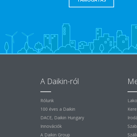
A Daikin-ról
Me
Rólunk
Lako
100 éves a Daikin
Kere
DACE, Daikin Hungary
Irod
Innovációk
Szab
A Daikin Group
Szál