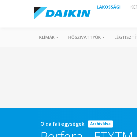
LAKOSSÁGI
KE
KLÍMÁK
HŐSZIVATTYÚK
LÉGTISZT
Oldalfali egységek
Archiválva
Perfera
-
FTXTM