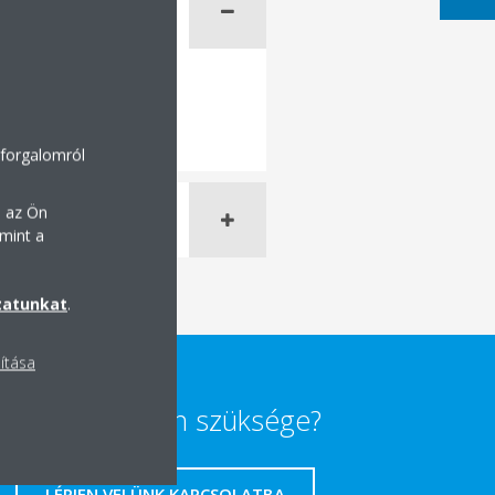
 forgalomról
n az Ön
mint a
zatunkat
.
lítása
Segítségre van szüksége?
LÉPJEN VELÜNK KAPCSOLATBA