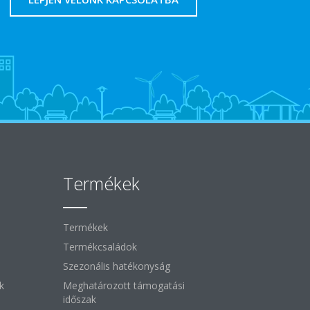
Termékek
Termékek
Termékcsaládok
Szezonális hatékonyság
k
Meghatározott támogatási
időszak