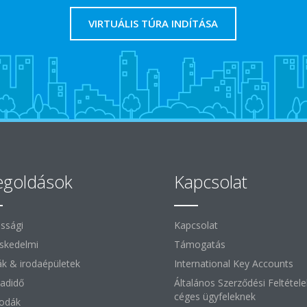
VIRTUÁLIS TÚRA INDÍTÁSA
goldások
Kapcsolat
ssági
Kapcsolat
skedelmi
Támogatás
ák & irodaépületek
International Key Accounts
adidő
Általános Szerződési Feltétele
céges ügyfeleknek
lodák