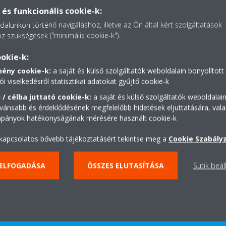
és funkcionális cookie-k:
alunkon történő navigáláshoz, illetve az Ön által kért szolgáltatások
z szükségesek ("minimális cookie-k").
okie-k:
dokumentum ebben a kategóriában.
mény cookie-k:
a saját és külső szolgáltatók weboldalain bonyolított
ói viselkedésről statisztikai adatokat gyűjtő cookie-k
 / célba juttató cookie-k:
a saját és külső szolgáltatók weboldalai
vánsabb és érdeklődésének megfelelőbb hidetések eljuttatására, vala
mpányok hatékonyságának mérésére használt cookie-k
 kapcsolatos bővebb tájékoztatásért tekintse meg a
Cookie Szabály
 ELFOGADÁSA
ÖSSZES ELUTASÍTÁSA
Sütik beál
Lépj be a Daikin virtuális
bemutatótermébe