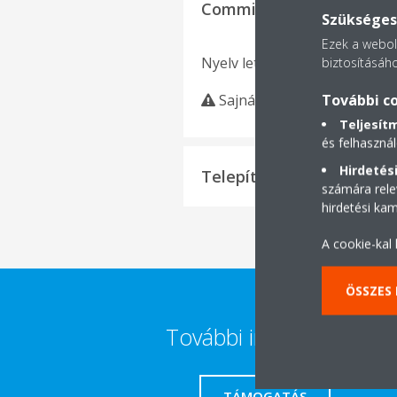
Commissioning Checklist
Szükséges 
Ezek a webold
Nyelv letöltése
biztosításáho
További co
Sajnáljuk, nem található 
Teljesít
és felhasznál
Hirdetési
Telepítési kézikönyv
számára rele
hirdetési ka
A cookie-kal
ÖSSZES
További információk
TÁMOGATÁS