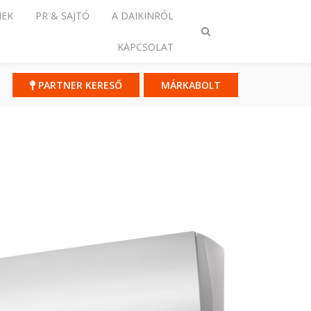
NEK
PR & SAJTÓ
A DAIKINRÓL
Keresés
KAPCSOLAT
ki-/bekapcsolása
PARTNER KERESŐ
MÁRKABOLT