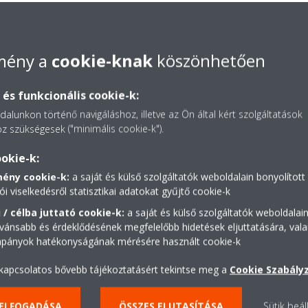
lmény a
cookie-knak
köszönhetően
dokumentum ebben a kategóriában.
és funkcionális cookie-k:
alunkon történő navigáláshoz, illetve az Ön által kért szolgáltatások
z szükségesek ("minimális cookie-k").
okie-k:
mény cookie-k:
a saját és külső szolgáltatók weboldalain bonyolított
t
ói viselkedésről statisztikai adatokat gyűjtő cookie-k
 / célba juttató cookie-k:
a saját és külső szolgáltatók weboldalai
vánsabb és érdeklődésének megfelelőbb hidetések eljuttatására, vala
mpányok hatékonyságának mérésére használt cookie-k
 kapcsolatos bővebb tájékoztatásért tekintse meg a
Cookie Szabály
 ELFOGADÁSA
ÖSSZES ELUTASÍTÁSA
Sütik beál