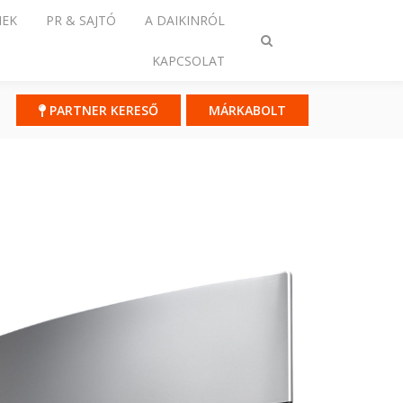
NEK
PR & SAJTÓ
A DAIKINRÓL
Keresés
KAPCSOLAT
ki-/bekapcsolása
PARTNER KERESŐ
MÁRKABOLT