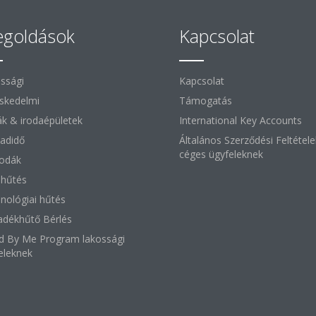
goldások
Kapcsolat
ssági
Kapcsolat
skedelmi
Támogatás
ák & irodaépületek
International Key Accounts
adidő
Általános Szerződési Feltétele
céges ügyfeleknek
lodák
i hűtés
nológiai hűtés
adékhűtő Bérlés
d By Me Program lakossági
eleknek