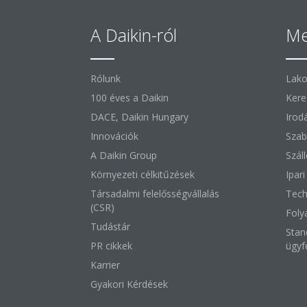
A Daikin-ról
Me
Rólunk
Lako
100 éves a Daikin
Kere
DACE, Daikin Hungary
Irod
Innovációk
Szab
A Daikin Group
Szál
Környezeti célkitűzések
Ipar
Társadalmi felelősségvállalás
Tech
(CSR)
Foly
Tudástár
Stan
PR cikkek
ügyf
Karrier
Gyakori Kérdések