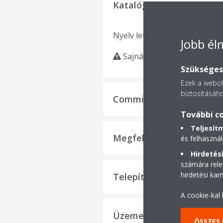
Katalógus
Nyelv letöltése
Jobb é
Sajnáljuk, nem található 
Szükséges 
Ezek a webold
biztosításáho
Commissioning Checklist
További co
Teljesít
Megfelelőségi nyilatkoza
és felhasznál
Hirdetési
számára rele
hirdetési ka
Telepítési kézikönyv
A cookie-kal
Üzemeltetési kézikönyv
ÖSSZES