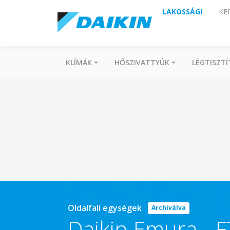
LAKOSSÁGI
KE
KLÍMÁK
HŐSZIVATTYÚK
LÉGTISZT
Oldalfali egységek
Archiválva
Daikin Emura
-
F