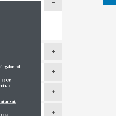
 forgalomról
n az Ön
mint a
zatunkat
.
lítása