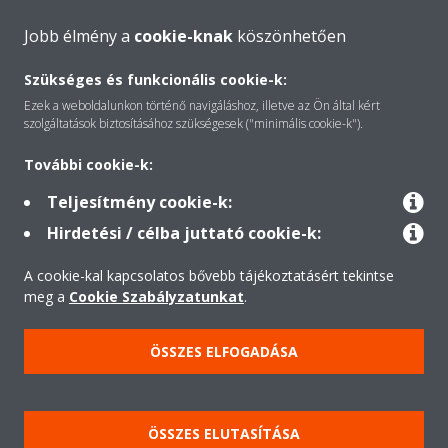
Jobb élmény a
cookie-knak
köszönhetően
A Daikin-ról
Szükséges és funkcionális cookie-k:
Ezek a weboldalunkon történő navigáláshoz, illetve az Ön által kért
Megoldások
szolgáltatások biztosításához szükségesek ("minimális cookie-k").
További cookie-k:
Kapcsolat
Teljesítmény cookie-k:
Hirdetési / célba juttató cookie-k:
Termékek
A cookie-kal kapcsolatos bővebb tájékoztatásért tekintse
meg a
Cookie Szabályzatunkat
.
Minden jog fenntartva © Daikin
ÖSSZES ELFOGADÁSA
Jogi nyilatkozat
Cookie-süti- nyilatkozat
Adatvédelmi szabályzat
Etika
ÖSSZES ELUTASÍTÁSA
Kereskedelmi Feltételek Üzleti Ügyfeleknek
Data Act