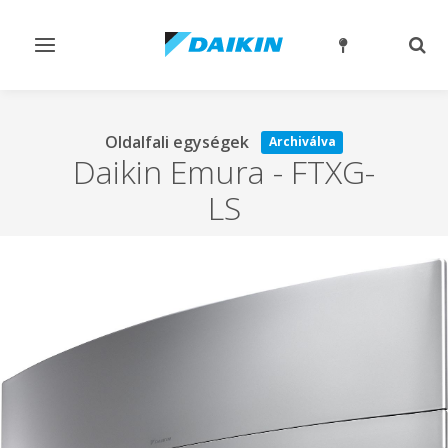
Navigáció
Kere
ki-/bekapcsolása
ki-/
Oldalfali egységek
Archiválva
Daikin Emura
-
FTXG-
LS