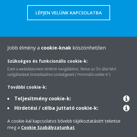
LÉPJEN VELÜNK KAPCSOLATBA
Jobb élmény a
cookie-knak
köszönhetően
A Daikin-ról
Szükséges és funkcionális cookie-k:
Ezek a weboldalunkon történő navigáláshoz, illetve az Ön által kért
Megoldások
szolgáltatások biztosításához szükségesek ("minimális cookie-k").
További cookie-k:
Kapcsolat
Teljesítmény cookie-k:
Hirdetési / célba juttató cookie-k:
Termékek
A cookie-kal kapcsolatos bővebb tájékoztatásért tekintse
meg a
Cookie Szabályzatunkat
.