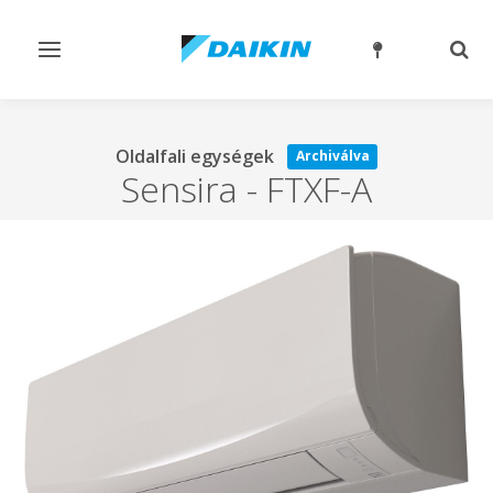
Navigáció
Kere
ki-/bekapcsolása
ki-/
Oldalfali egységek
Archiválva
Sensira
-
FTXF-A