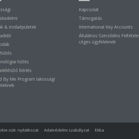
ssági
Kapcsolat
skedelmi
Támogatás
ák & irodaépületek
International Key Accounts
adidő
Általános Szerződési Feltétele
céges ügyfeleknek
lodák
i hűtés
nológiai hűtés
adékhűtő Bérlés
d By Me Program lakossági
eleknek
kie-süti- nyilatkozat
Adatvédelmi szabályzat
Etika