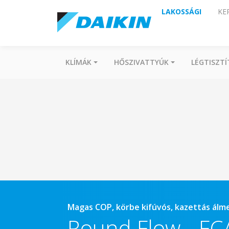
LAKOSSÁGI
KE
KLÍMÁK
HŐSZIVATTYÚK
LÉGTISZT
Magas COP, körbe kifúvós, kazettás ál
Round Flow
-
FC