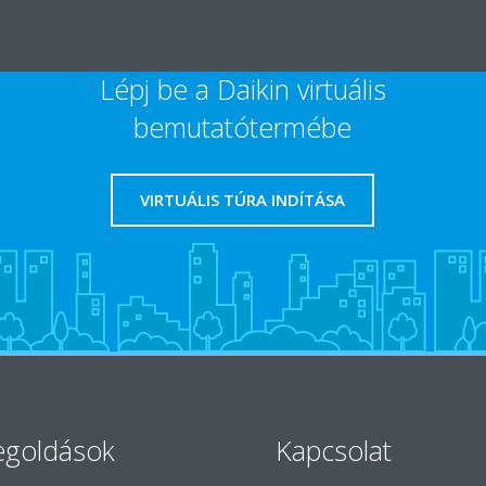
Lépj be a Daikin virtuális
bemutatótermébe
VIRTUÁLIS TÚRA INDÍTÁSA
goldások
Kapcsolat