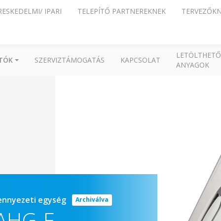
RESKEDELMI/ IPARI
TELEPÍTŐ PARTNEREKNEK
TERVEZŐK
LETÖLTHETŐ
ÍTÓK
SZERVIZTÁMOGATÁS
KAPCSOLAT
ANYAGOK
mennyezeti egység
Archiválva
AHG-F