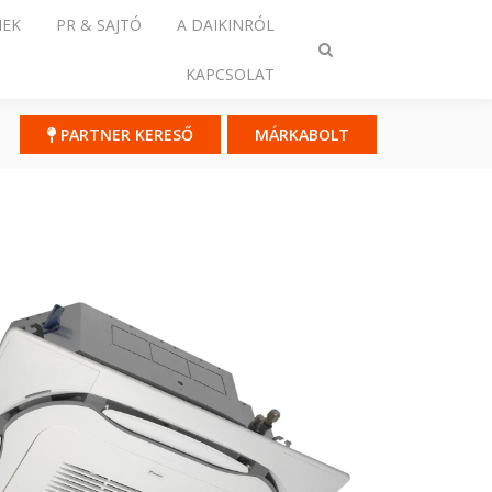
NEK
PR & SAJTÓ
A DAIKINRÓL
Keresés
KAPCSOLAT
ki-/bekapcsolása
PARTNER KERESŐ
MÁRKABOLT