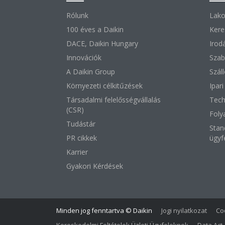
Rólunk
Lako
100 éves a Daikin
Kere
DACE, Daikin Hungary
Irod
Innovációk
Szab
A Daikin Group
Szál
Környezeti célkitűzések
Ipar
Társadalmi felelősségvállalás
Tech
(CSR)
Foly
Tudástár
Stan
PR cikkek
ügyf
Karrier
Gyakori Kérdések
Minden jog fenntartva © Daikin
Jogi nyilatkozat
Coo