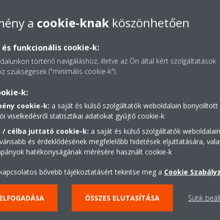
ons
lmény a
cookie-knak
köszönhetően
és funkcionális cookie-k:
r outdoor_FCAHG-F_4PHU370474-1G_2017_06_General saf
alunkon történő navigáláshoz, illetve az Ön által kért szolgáltatások
z szükségesek ("minimális cookie-k").
okie-k:
EYQ-T,RXYSQ-T8V,RXYSQ-T8Y,RXYSQ-T7Y1B9,SB.RKXYQ-
QS-BY1,RZAG-MV1,RZAG-MY1,FCAHG-F_4PHU370474-1F_20
mény cookie-k:
a saját és külső szolgáltatók weboldalain bonyolított
ói viselkedésről statisztikai adatokat gyűjtő cookie-k
rian
 / célba juttató cookie-k:
a saját és külső szolgáltatók weboldalai
vánsabb és érdeklődésének megfelelőbb hidetések eljuttatására, vala
mpányok hatékonyságának mérésére használt cookie-k
VRV_4PHU370474-1D_General safety precautions_Hungari
 kapcsolatos bővebb tájékoztatásért tekintse meg a
Cookie Szabály
 ELFOGADÁSA
ÖSSZES ELUTASÍTÁSA
Sütik beál