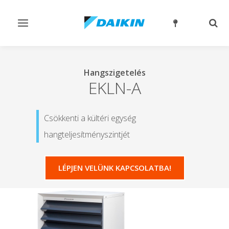
Navigáció
Kere
ki-/bekapcsolása
ki-/
Hangszigetelés
EKLN-A
Csökkenti a kültéri egység
hangteljesítményszintjét
LÉPJEN VELÜNK KAPCSOLATBA!