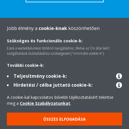
Jobb élmény a
cookie-knak
köszönhetően
A Daikin-ról
Szükséges és funkcionális cookie-k:
Ezek a weboldalunkon történő navigáláshoz, illetve az Ön által kért
Megoldások
szolgáltatások biztosításához szükségesek ("minimális cookie-k").
További cookie-k:
Kapcsolat
Teljesítmény cookie-k:
Hirdetési / célba juttató cookie-k:
Termékek
A cookie-kal kapcsolatos bővebb tájékoztatásért tekintse
meg a
Cookie Szabályzatunkat
.
Minden jog fenntartva © Daikin
ÖSSZES ELFOGADÁSA
Jogi nyilatkozat
Cookie-süti- nyilatkozat