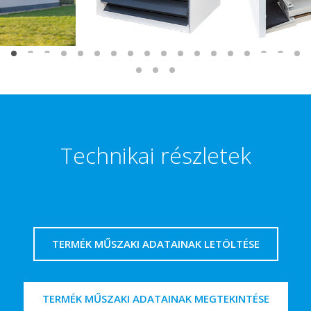
Technikai részletek
TERMÉK MŰSZAKI ADATAINAK LETÖLTÉSE
TERMÉK MŰSZAKI ADATAINAK MEGTEKINTÉSE