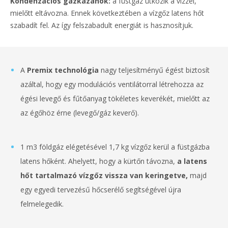
Kondenzációs gázkazánok:
a füstgáz ütközik a vízzel,
mielőtt eltávozna. Ennek következtében a vízgőz latens hőt
szabadít fel. Az így felszabadult energiát is hasznosítjuk.
A
Premix technológia
nagy teljesítményű égést biztosít
azáltal, hogy egy modulációs ventilátorral létrehozza az
égési levegő és fűtőanyag tökéletes keverékét, mielőtt az
az égőhöz érne (levegő/gáz keverő).
1 m3 földgáz elégetésével 1,7 kg vízgőz kerül a füstgázba
latens hőként. Ahelyett, hogy a kürtőn távozna,
a latens
hőt tartalmazó vízgőz vissza van keringetve,
majd
egy egyedi tervezésű hőcserélő segítségével újra
felmelegedik.