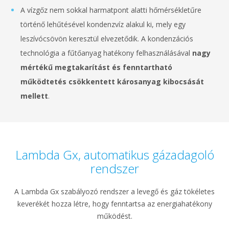
A vízgőz nem sokkal harmatpont alatti hőmérsékletűre
történő lehűtésével kondenzvíz alakul ki, mely egy
leszívócsövön keresztül elvezetődik. A kondenzációs
technológia a fűtőanyag hatékony felhasználásával
nagy
mértékű megtakarítást és fenntartható
működtetés csökkentett károsanyag kibocsását
mellett
.
Lambda Gx, automatikus gázadagoló
rendszer
A Lambda Gx szabályozó rendszer a levegő és gáz tökéletes
keverékét hozza létre, hogy fenntartsa az energiahatékony
működést.