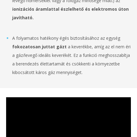
levegő hőmérséklet vagy a földgáz minősége miatt) az
ionizációs áramlattal észlelhető és elektromos úton
javítható.
A folyamatos hatékony égés biztosításához az egység
fokozatosan juttat gázt
a keverékbe, amíg az el nem éri
a gáz/levegő ideális keverékét. Ez a funkció meghosszabítja
a berendezés élettartamát és csökkenti a környezetbe
kibocsátott káros gáz mennyiséget.