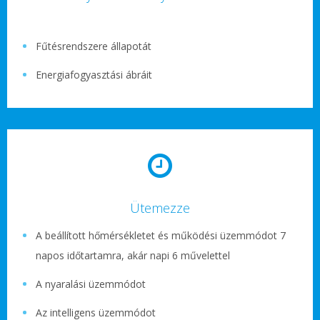
Fűtésrendszere állapotát
Energiafogyasztási ábráit
Ütemezze
A beállított hőmérsékletet és működési üzemmódot 7
napos időtartamra, akár napi 6 művelettel
A nyaralási üzemmódot
Az intelligens üzemmódot