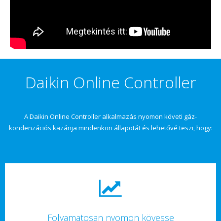
Daikin Online Controller
A Daikin Online Controller alkalmazás nyomon követi gáz-
kondenzációs kazánja mindenkori állapotát és lehetővé teszi, hogy:
Folyamatosan nyomon kövesse