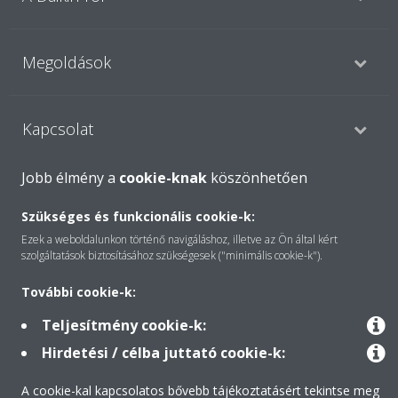
Megoldások
Kapcsolat
Jobb élmény a
cookie-knak
köszönhetően
Termékek
Szükséges és funkcionális cookie-k:
Ezek a weboldalunkon történő navigáláshoz, illetve az Ön által kért
szolgáltatások biztosításához szükségesek ("minimális cookie-k").
Minden jog fenntartva © Daikin
További cookie-k:
Jogi nyilatkozat
Cookie-süti- nyilatkozat
Adatvédelmi szabályzat
Etika
Teljesítmény cookie-k:
Kereskedelmi Feltételek Üzleti Ügyfeleknek
Data Act
Hirdetési / célba juttató cookie-k:
A cookie-kal kapcsolatos bővebb tájékoztatásért tekintse meg