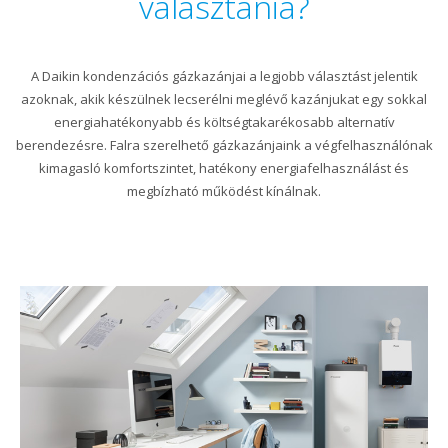
választania?
A Daikin kondenzációs gázkazánjai a legjobb választást jelentik
azoknak, akik készülnek lecserélni meglévő kazánjukat egy sokkal
energiahatékonyabb és költségtakarékosabb alternatív
berendezésre. Falra szerelhető gázkazánjaink a végfelhasználónak
kimagasló komfortszintet, hatékony energiafelhasználást és
megbízható működést kínálnak.