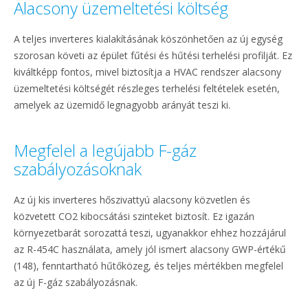
Alacsony üzemeltetési költség
A teljes inverteres kialakításának köszönhetően az új egység
szorosan követi az épület fűtési és hűtési terhelési profilját. Ez
kiváltképp fontos, mivel biztosítja a HVAC rendszer alacsony
üzemeltetési költségét részleges terhelési feltételek esetén,
amelyek az üzemidő legnagyobb arányát teszi ki.
Megfelel a legújabb F-gáz
szabályozásoknak
Az új kis inverteres hőszivattyú alacsony közvetlen és
közvetett CO2 kibocsátási szinteket biztosít. Ez igazán
környezetbarát sorozattá teszi, ugyanakkor ehhez hozzájárul
az R-454C használata, amely jól ismert alacsony GWP-értékű
(148), fenntartható hűtőközeg, és teljes mértékben megfelel
az új F-gáz szabályozásnak.