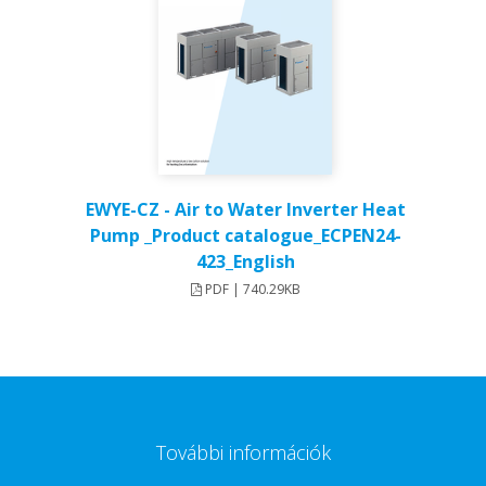
EWYE-CZ - Air to Water Inverter Heat
Pump _Product catalogue_ECPEN24-
423_English
PDF | 740.29KB
További információk