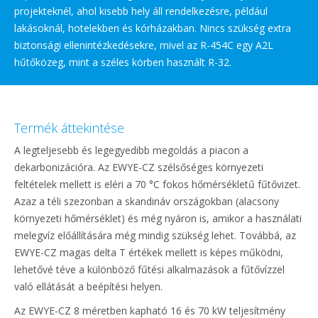
projekteknél, ahol kisebb hely áll rendelkezésre, például
lakásoknál, hotelekben és kórházakban. Nincs szükség extra
biztonsági ellenintézkedésekre, mivel az R-454C egy A2L
hűtőközeg, mint a széles körben használt R-32.
Termék áttekintése
A legteljesebb és legegyedibb megoldás a piacon a
dekarbonizációra. Az EWYE-CZ szélsőséges környezeti
feltételek mellett is eléri a 70 °C fokos hőmérsékletű fűtővizet.
Azaz a téli szezonban a skandináv országokban (alacsony
környezeti hőmérséklet) és még nyáron is, amikor a használati
melegvíz előállítására még mindig szükség lehet. Továbbá, az
EWYE-CZ magas delta T értékek mellett is képes működni,
lehetővé téve a különböző fűtési alkalmazások a fűtővízzel
való ellátását a beépítési helyen.
Az EWYE-CZ 8 méretben kapható 16 és 70 kW teljesítmény