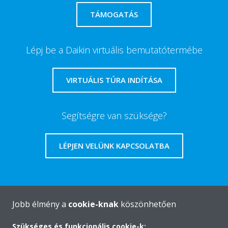
TÁMOGATÁS
Lépj be a Daikin virtuális bemutatótermébe
VIRTUÁLIS TÚRA INDÍTÁSA
Segítségre van szüksége?
LÉPJEN VELÜNK KAPCSOLATBA
Jobb élmény a
cookie-knak
köszönhetően
A Daikin-ról
Szükséges és funkcionális cookie-k: