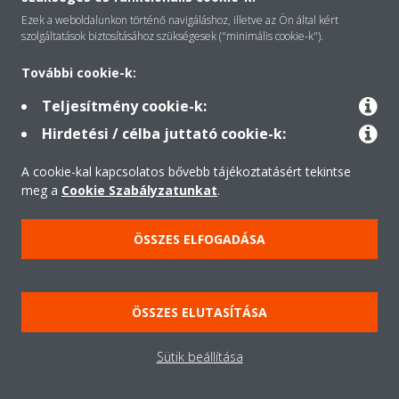
Ezek a weboldalunkon történő navigáláshoz, illetve az Ön által kért
Megoldások
szolgáltatások biztosításához szükségesek ("minimális cookie-k").
További cookie-k:
Kapcsolat
Teljesítmény cookie-k:
Hirdetési / célba juttató cookie-k:
Termékek
A cookie-kal kapcsolatos bővebb tájékoztatásért tekintse
meg a
Cookie Szabályzatunkat
.
Minden jog fenntartva © Daikin
ÖSSZES ELFOGADÁSA
Jogi nyilatkozat
Cookie-süti- nyilatkozat
Adatvédelmi szabályzat
Etika
ÖSSZES ELUTASÍTÁSA
Kereskedelmi Feltételek Üzleti Ügyfeleknek
Data Act
Sütik beállítása