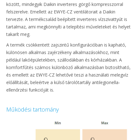
között, mindegyik Daikin inverteres görgő kompresszorral
felszerelve. Emellett az EWYE-CZ ventilátorait a Daikin
tervezte. A termékcsalád beépített inverteres vízszivattyút is
tartalmaz, ami megkönnyíti a telepítési műveleteket és helyet
takarít meg.
A termék csökkentett zajszintű konfigurációban is kapható,
különösen alkalmas zajérzékeny alkalmazásokhoz, mint
például lakóépületekben, szállodákban és kórházakban. A
komfortfűtés számos különböző alkalmazásban biztosítható,
és emellett az EWYE-CZ lehetővé teszi a használati melegvíz
előállítását, beleértve a külső tárolótartály antilegionella-
ellenőrzési funkcióját is.
Működési tartomány