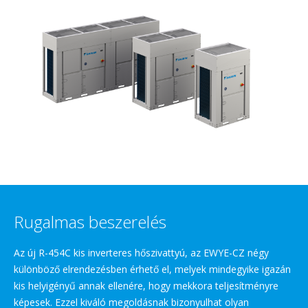
Rugalmas beszerelés
Az új R-454C kis inverteres hőszivattyú, az EWYE-CZ négy
különböző elrendezésben érhető el, melyek mindegyike igazán
kis helyigényű annak ellenére, hogy mekkora teljesítményre
képesek. Ezzel kiváló megoldásnak bizonyulhat olyan