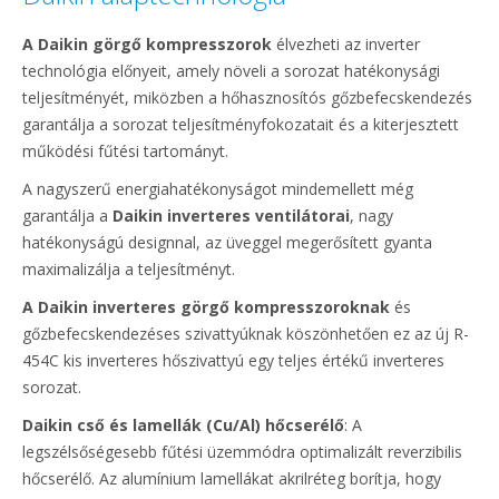
A Daikin görgő kompresszorok
élvezheti az inverter
technológia előnyeit, amely növeli a sorozat hatékonysági
teljesítményét, miközben a hőhasznosítós gőzbefecskendezés
garantálja a sorozat teljesítményfokozatait és a kiterjesztett
működési fűtési tartományt.
A nagyszerű energiahatékonyságot mindemellett még
garantálja a
Daikin inverteres ventilátorai
, nagy
hatékonyságú designnal, az üveggel megerősített gyanta
maximalizálja a teljesítményt.
A Daikin inverteres görgő kompresszoroknak
és
gőzbefecskendezéses szivattyúknak köszönhetően ez az új R-
454C kis inverteres hőszivattyú egy teljes értékű inverteres
sorozat.
Daikin cső és lamellák (Cu/Al) hőcserélő
: A
legszélsőségesebb fűtési üzemmódra optimalizált reverzibilis
hőcserélő. Az alumínium lamellákat akrilréteg borítja, hogy