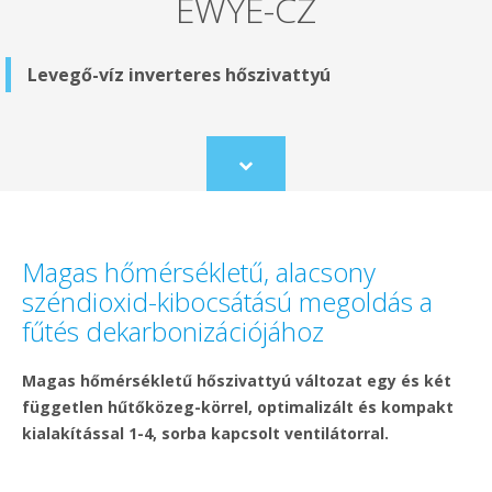
EWYE-CZ
Levegő-víz inverteres hőszivattyú
Scroll
to
content
Magas hőmérsékletű, alacsony
széndioxid-kibocsátású megoldás a
fűtés dekarbonizációjához
Magas hőmérsékletű hőszivattyú változat egy és két
független hűtőközeg-körrel, optimalizált és kompakt
kialakítással 1-4, sorba kapcsolt ventilátorral.