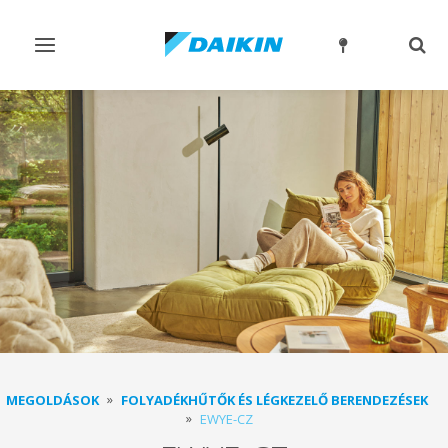
Navigáció
Kere
ki-/bekapcsolása
ki-/
MEGOLDÁSOK
FOLYADÉKHŰTŐK ÉS LÉGKEZELŐ BERENDEZÉSEK
EWYE-CZ