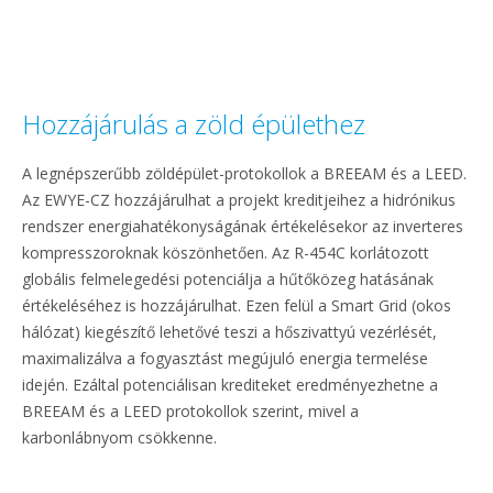
Hozzájárulás a zöld épülethez
A legnépszerűbb zöldépület-protokollok a BREEAM és a LEED.
Az EWYE-CZ hozzájárulhat a projekt kreditjeihez a hidrónikus
rendszer energiahatékonyságának értékelésekor az inverteres
kompresszoroknak köszönhetően. Az R-454C korlátozott
globális felmelegedési potenciálja a hűtőközeg hatásának
értékeléséhez is hozzájárulhat. Ezen felül a Smart Grid (okos
hálózat) kiegészítő lehetővé teszi a hőszivattyú vezérlését,
maximalizálva a fogyasztást megújuló energia termelése
idején. Ezáltal potenciálisan krediteket eredményezhetne a
BREEAM és a LEED protokollok szerint, mivel a
karbonlábnyom csökkenne.