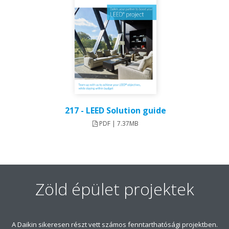
217 - LEED Solution guide
PDF | 7.37MB
Zöld épület projektek
A Daikin sikeresen részt vett számos fenntarthatósági projektben.