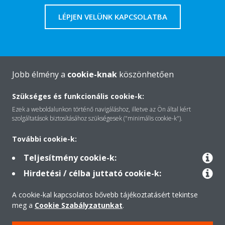
LÉPJEN VELÜNK KAPCSOLATBA
Jobb élmény a
cookie-knak
köszönhetően
A Daikin-ról
Szükséges és funkcionális cookie-k:
Ezek a weboldalunkon történő navigáláshoz, illetve az Ön által kért
Megoldások
szolgáltatások biztosításához szükségesek ("minimális cookie-k").
További cookie-k:
Kapcsolat
Teljesítmény cookie-k:
Hirdetési / célba juttató cookie-k:
Termékek
A cookie-kal kapcsolatos bővebb tájékoztatásért tekintse
meg a
Cookie Szabályzatunkat
.