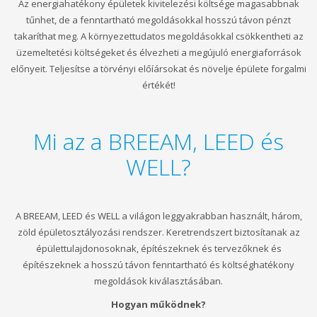
Az energiahatékony épületek kivitelezési költsége magasabbnak
tűnhet, de a fenntartható megoldásokkal hosszú távon pénzt
takaríthat meg. A környezettudatos megoldásokkal csökkentheti az
üzemeltetési költségeket és élvezheti a megújuló energiaforrások
előnyeit. Teljesítse a törvényi előíársokat és növelje épülete forgalmi
értékét!
Mi az a BREEAM, LEED és
WELL?
A BREEAM, LEED és WELL a világon leggyakrabban használt, három,
zöld épületosztályozási rendszer. Keretrendszert biztosítanak az
épülettulajdonosoknak, építészeknek és tervezőknek és
építészeknek a hosszú távon fenntartható és költséghatékony
megoldások kiválasztásában.
Hogyan működnek?