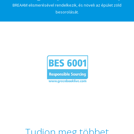
BREAAM elismerésével rendelkezik, és növeli az épület zöld
besorolását.
Tudjon meg többet