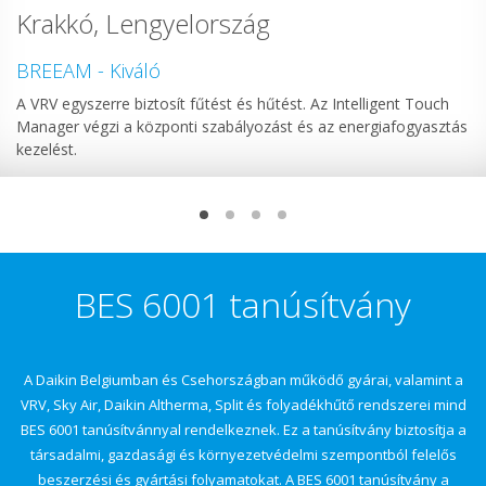
Krakkó, Lengyelország
BREEAM - Kiváló
A VRV egyszerre biztosít fűtést és hűtést. Az Intelligent Touch
Manager végzi a központi szabályozást és az energiafogyasztás
kezelést.
BES 6001 tanúsítvány
A Daikin Belgiumban és Csehországban működő gyárai, valamint a
VRV, Sky Air, Daikin Altherma, Split és folyadékhűtő rendszerei mind
BES 6001 tanúsítvánnyal rendelkeznek. Ez a tanúsítvány biztosítja a
társadalmi, gazdasági és környezetvédelmi szempontból felelős
beszerzési és gyártási folyamatokat. A BES 6001 tanúsítvány a