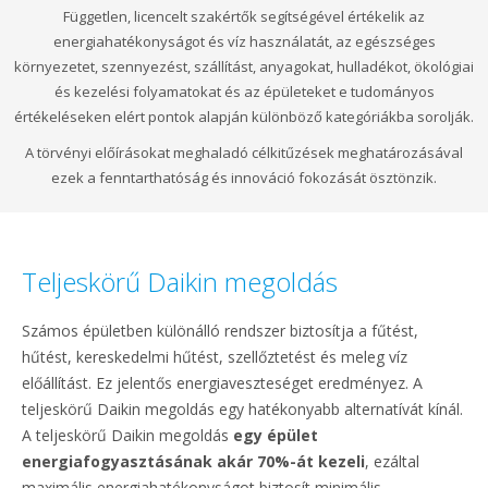
Független, licencelt szakértők segítségével értékelik az
energiahatékonyságot és víz használatát, az egészséges
környezetet, szennyezést, szállítást, anyagokat, hulladékot, ökológiai
és kezelési folyamatokat és az épületeket e tudományos
értékeléseken elért pontok alapján különböző kategóriákba sorolják.
A törvényi előírásokat meghaladó célkitűzések meghatározásával
ezek a fenntarthatóság és innováció fokozását ösztönzik.
Teljeskörű Daikin megoldás
Számos épületben különálló rendszer biztosítja a fűtést,
hűtést, kereskedelmi hűtést, szellőztetést és meleg víz
előállítást. Ez jelentős energiaveszteséget eredményez. A
teljeskörű Daikin megoldás egy hatékonyabb alternatívát kínál.
A teljeskörű Daikin megoldás
egy épület
energiafogyasztásának akár 70%-át kezeli
, ezáltal
maximális energiahatékonyságot biztosít minimális