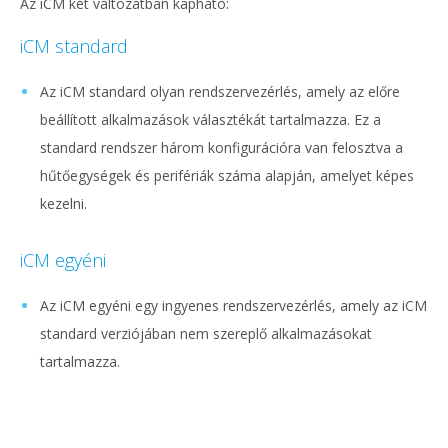
Az iCM két változatban kapható:
iCM standard
Az iCM standard olyan rendszervezérlés, amely az előre
beállított alkalmazások választékát tartalmazza. Ez a
standard rendszer három konfigurációra van felosztva a
hűtőegységek és perifériák száma alapján, amelyet képes
kezelni.
iCM egyéni
Az iCM egyéni egy ingyenes rendszervezérlés, amely az iCM
standard verziójában nem szereplő alkalmazásokat
tartalmazza.