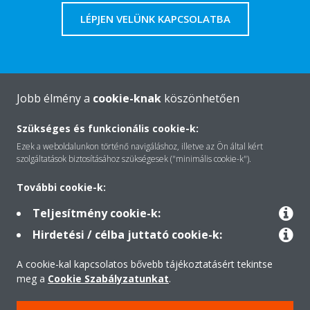
LÉPJEN VELÜNK KAPCSOLATBA
Jobb élmény a
cookie-knak
köszönhetően
A Daikin-ról
Szükséges és funkcionális cookie-k:
Ezek a weboldalunkon történő navigáláshoz, illetve az Ön által kért
Megoldások
szolgáltatások biztosításához szükségesek ("minimális cookie-k").
További cookie-k:
Kapcsolat
Teljesítmény cookie-k:
Hirdetési / célba juttató cookie-k:
Termékek
A cookie-kal kapcsolatos bővebb tájékoztatásért tekintse
meg a
Cookie Szabályzatunkat
.