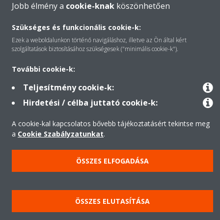
Jobb élmény a
cookie-knak
köszönhetően
Kapcsolat
Szükséges és funkcionális cookie-k:
Ezek a weboldalunkon történő navigáláshoz, illetve az Ön által kért
szolgáltatások biztosításához szükségesek ("minimális cookie-k").
Termékek
További cookie-k:
Teljesítmény cookie-k:
Minden jog fenntartva © Daikin
Hirdetési / célba juttató cookie-k:
Jogi nyilatkozat
Cookie-süti- nyilatkozat
A cookie-kal kapcsolatos bővebb tájékoztatásért tekintse meg
Adatvédelmi szabályzat
Etika
a
Cookie Szabályzatunkat
.
Kereskedelmi Feltételek Üzleti Ügyfeleknek
Data Act
ÖSSZES ELFOGADÁSA
ÖSSZES ELUTASÍTÁSA