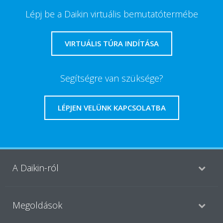
Lépj be a Daikin virtuális bemutatótermébe
VIRTUÁLIS TÚRA INDÍTÁSA
Segítségre van szüksége?
LÉPJEN VELÜNK KAPCSOLATBA
A Daikin-ról
Megoldások