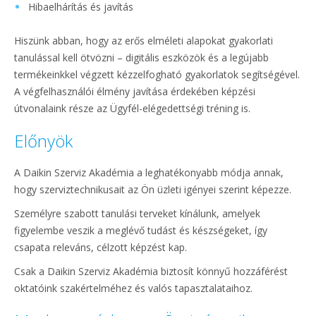
Hibaelhárítás és javítás
Hiszünk abban, hogy az erős elméleti alapokat gyakorlati
tanulással kell ötvözni – digitális eszközök és a legújabb
termékeinkkel végzett kézzelfogható gyakorlatok segítségével.
A végfelhasználói élmény javítása érdekében képzési
útvonalaink része az Ügyfél-elégedettségi tréning is.
Előnyök
A Daikin Szerviz Akadémia a leghatékonyabb módja annak,
hogy szerviztechnikusait az Ön üzleti igényei szerint képezze.
Személyre szabott tanulási terveket kínálunk, amelyek
figyelembe veszik a meglévő tudást és készségeket, így
csapata releváns, célzott képzést kap.
Csak a Daikin Szerviz Akadémia biztosít könnyű hozzáférést
oktatóink szakértelméhez és valós tapasztalataihoz.