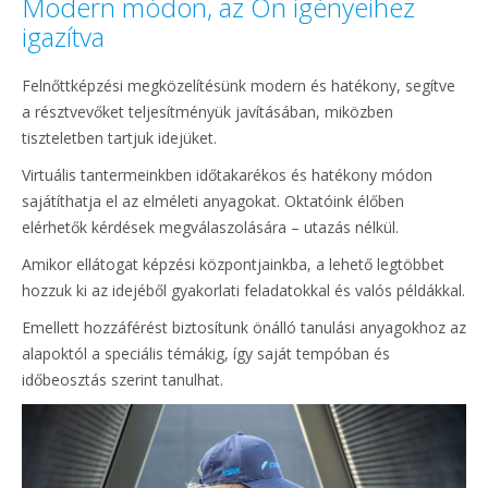
Modern módon, az Ön igényeihez
igazítva
Felnőttképzési megközelítésünk modern és hatékony, segítve
a résztvevőket teljesítményük javításában, miközben
tiszteletben tartjuk idejüket.
Virtuális tantermeinkben időtakarékos és hatékony módon
sajátíthatja el az elméleti anyagokat. Oktatóink élőben
elérhetők kérdések megválaszolására – utazás nélkül.
Amikor ellátogat képzési központjainkba, a lehető legtöbbet
hozzuk ki az idejéből gyakorlati feladatokkal és valós példákkal.
Emellett hozzáférést biztosítunk önálló tanulási anyagokhoz az
alapoktól a speciális témákig, így saját tempóban és
időbeosztás szerint tanulhat.