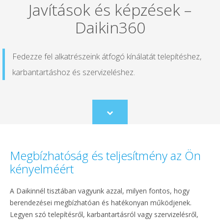
Javítások és képzések –
Daikin360
Fedezze fel alkatrészeink átfogó kínálatát telepítéshez,
karbantartáshoz és szervizeléshez.
Scroll
to
content
Megbízhatóság és teljesítmény az Ön
kényelméért
A Daikinnél tisztában vagyunk azzal, milyen fontos, hogy
berendezései megbízhatóan és hatékonyan működjenek.
Legyen szó telepítésről, karbantartásról vagy szervizelésről,