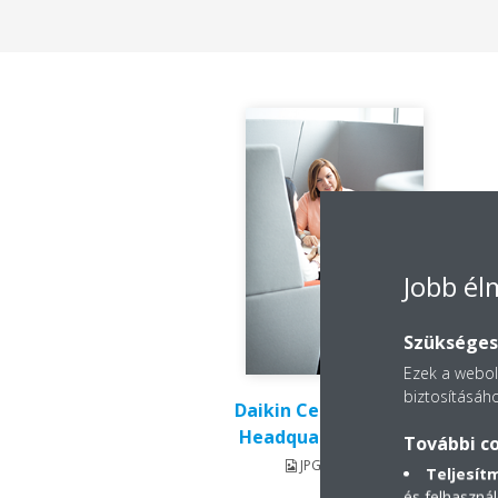
Jobb é
Szükséges 
Ezek a webold
biztosításáho
Daikin Central Europe,
Headquarters Vienna
További co
JPG | 8.88MB
Teljesít
és felhasznál