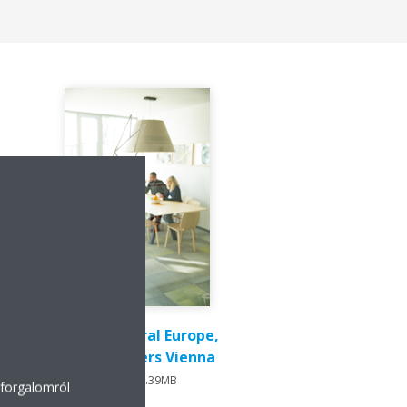
Daikin Central Europe,
Headquarters Vienna
JPG | 7.39MB
 forgalomról