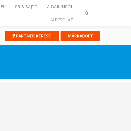
NEK
PR & SAJTÓ
A DAIKINRÓL
Keresés
KAPCSOLAT
ki-/bekapcsolása
PARTNER KERESŐ
MÁRKABOLT