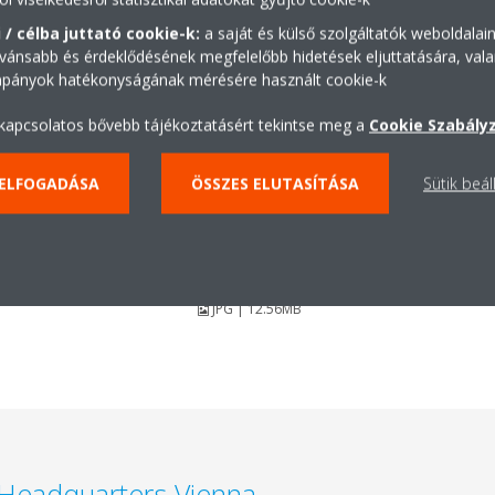
 / célba juttató cookie-k:
a saját és külső szolgáltatók weboldalai
vánsabb és érdeklődésének megfelelőbb hidetések eljuttatására, vala
mpányok hatékonyságának mérésére használt cookie-k
 kapcsolatos bővebb tájékoztatásért tekintse meg a
Cookie Szabály
 ELFOGADÁSA
ÖSSZES ELUTASÍTÁSA
Sütik beál
Daikin Central Europe,
Headquarters Vienna
JPG | 12.56MB
 Headquarters Vienna