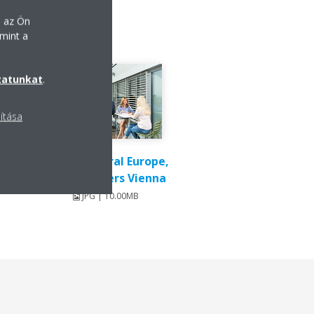
n az Ön
mint a
zatunkat
.
lítása
Daikin Central Europe,
Headquarters Vienna
JPG | 10.00MB