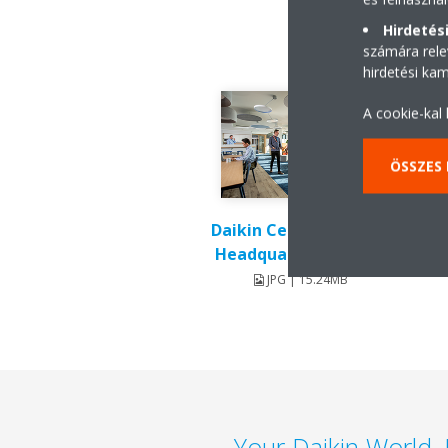
Hirdetési
számára rele
hirdetési ka
A cookie-kal
ÖSSZES
Daikin Central Europe,
Headquarters Vienna
JPG | 15.24MB
Your Daikin World,