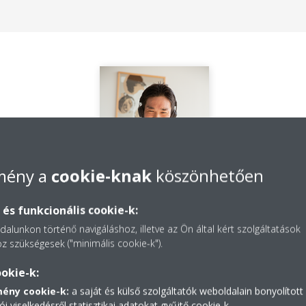
lmény a
cookie-knak
köszönhetően
és funkcionális cookie-k:
alunkon történő navigáláshoz, illetve az Ön által kért szolgáltatások
z szükségesek ("minimális cookie-k").
Daikin Central Europe,
Headquarters Vienna
okie-k:
JPG | 6.44MB
mény cookie-k:
a saját és külső szolgáltatók weboldalain bonyolított
ói viselkedésről statisztikai adatokat gyűjtő cookie-k