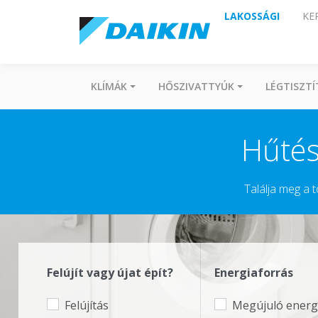
LAKOSSÁGI
KE
KLÍMÁK
HŐSZIVATTYÚK
LÉGTISZT
Hűtés
Találja meg a t
Felújít vagy újat épít?
Energiaforrás
Felújítás
Megújuló energi