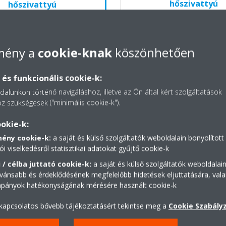
hőszivattyú
hőszivattyú
Energiahatékonyság
Használat
konyság
Használati-melegvíz
energiah
energiahatékonyság
lmény a
cookie-knak
köszönhetően
Ideális felújításoknál, régi r
 új épületek esetén
fűtési rendszerek cseréjeké
és funkcionális cookie-k:
tt acél használati melegvíz-
Beépített acél használati me
alunkon történő navigáláshoz, illetve az Ön által kért szolgáltatások
tartály
z szükségesek ("minimális cookie-k").
rű telepítés és üzembehelyezés
Egyszerű telepítés és üze
lektorhoz csatlakoztatható
okie-k:
Napkollektorhoz csatlakozt
fűtéshez, radiátorhoz és
mény cookie-k:
a saját és külső szolgáltatók weboldalain bonyolított
Felületfűtéshez, radiátorho
attyús hőleadóhoz
ói viselkedésről statisztikai adatokat gyűjtő cookie-k
hőszivattyús hőleadóhoz
koztatható
csatlakoztatható
 / célba juttató cookie-k:
a saját és külső szolgáltatók weboldalai
tes dizájn
vánsabb és érdeklődésének megfelelőbb hidetések eljuttatására, vala
Díjnyertes dizájn
Online Controller applikáció
mpányok hatékonyságának mérésére használt cookie-k
Daikin Online Controller app
lution R-32 hűtőközeg
 kapcsolatos bővebb tájékoztatásért tekintse meg a
Cookie Szabály
Bluevolution R-32 hűtőközeg