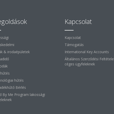
goldások
Kapcsolat
ssági
Kapcsolat
skedelmi
Támogatás
ák & irodaépületek
International Key Accounts
adidő
Általános Szerződési Feltétele
céges ügyfeleknek
lodák
i hűtés
nológiai hűtés
adékhűtő Bérlés
d By Me Program lakossági
eleknek