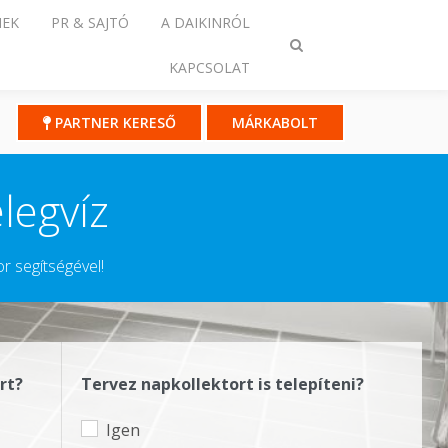
NEK
PR & SAJTÓ
A DAIKINRÓL
Keresés
KAPCSOLAT
ki-/bekapcsolása
PARTNER KERESŐ
MÁRKABOLT
legvíz
or segítségével!
rt?
Tervez napkollektort is telepíteni?
Igen