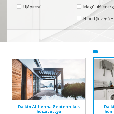
Újépítésű
Megújuló energi
Hibrid (levegő +
Daikin Altherma Geotermikus
Daik
hőszivattyú
hőmé