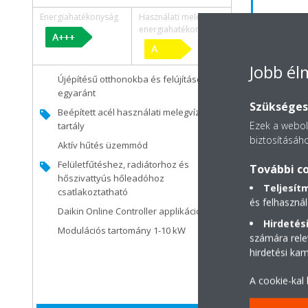
Energiahatékonyság
Használati melegvíz
energiahatékonyság
Energiahaté
Jobb é
Újépítésű otthonokba és felújításokhoz
Ideális
egyaránt
Szükséges 
Beépíte
Beépített acél használati melegvíz-
Ezek a webold
tartály
tartály
biztosításáho
Egysze
Aktív hűtés üzemmód
Napkol
Felületfűtéshez, radiátorhoz és
További co
hőszivattyús hőleadóhoz
Felület
Teljesít
csatlakoztatható
hősziv
és felhasznál
csatla
Daikin Online Controller applikáció
Hirdetési
Díjnyer
Modulációs tartomány 1-10 kW
számára rele
Daikin 
hirdetési ka
Bluevo
A cookie-kal