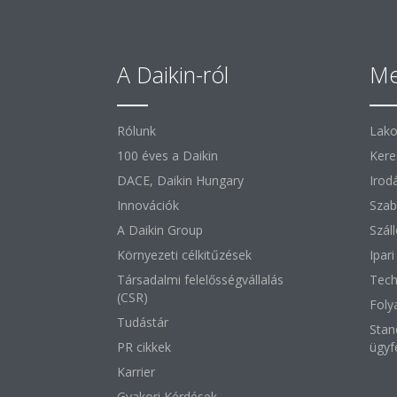
A Daikin-ról
Me
Rólunk
Lako
100 éves a Daikin
Kere
DACE, Daikin Hungary
Irod
Innovációk
Szab
A Daikin Group
Szál
Környezeti célkitűzések
Ipar
Társadalmi felelősségvállalás
Tech
(CSR)
Foly
Tudástár
Stan
PR cikkek
ügyf
Karrier
Gyakori Kérdések