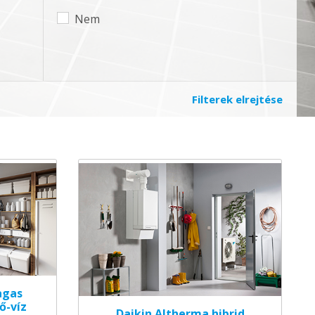
Nem
Filterek elrejtése
agas
ő-víz
Daikin Altherma hibrid