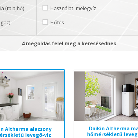
a (talajhő)
Használati melegvíz
 gáz)
Hűtés
4 megoldás felel meg a keresésednek
Daikin Altherma m
in Altherma alacsony
hőmérsékletű leveg
rsékletű levegő-víz