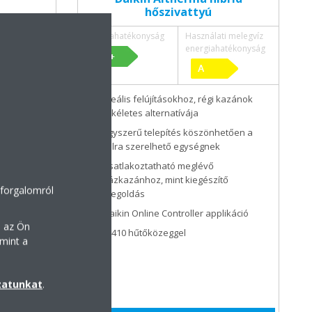
hőszivattyú
i-melegvíz
Energiahatékonyság
Használati melegvíz
atékonyság
energiahatékonyság
adiátoros
Ideális felújításokhoz, régi kazánok
nt
tökéletes alternatívája
legvíz-
Egyszerű telepítés köszönhetően a
falra szerelhető egységnek
mbehelyezés
Csatlakoztatható meglévő
atható
gázkazánhoz, mint kiegészítő
 forgalomról
megoldás
z és
Daikin Online Controller applikáció
n az Ön
R-410 hűtőközeggel
mint a
likáció
zatunkat
.
gel