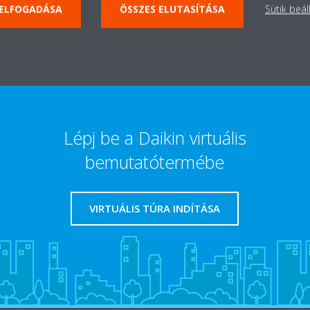
UDJON MEG TÖBBET!
TUDJON MEG TÖBB
 ELFOGADÁSA
ÖSSZES ELUTASÍTÁSA
Sütik beál
Lépj be a Daikin virtuális
bemutatótermébe
VIRTUÁLIS TÚRA INDÍTÁSA