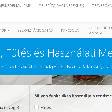
RESKEDELMI/ IPARI
TELEPÍTŐ PARTNEREKNEK
TERVEZŐK
LETÖLTHETŐ
ÍTÓK
SZERVIZTÁMOGATÁS
KAPCSOLAT
ANYAGOK
, Fűtés és Használati Me
ökéletes hűtési, fűtési és melegvíz rendszert a Daikin konfigurát
Milyen funkciókra használja a rendsze
a (levegő)
Fűtés