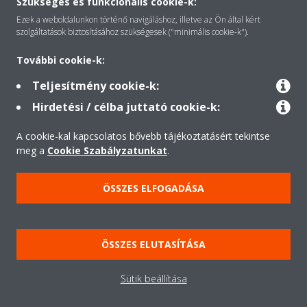
Szükséges és funkcionális cookie-k:
Ezek a weboldalunkon történő navigáláshoz, illetve az Ön által kért
Megoldások
szolgáltatások biztosításához szükségesek ("minimális cookie-k").
További cookie-k:
Kapcsolat
Teljesítmény cookie-k:
Hirdetési / célba juttató cookie-k:
Termékek
A cookie-kal kapcsolatos bővebb tájékoztatásért tekintse
meg a
Cookie Szabályzatunkat
.
Minden jog fenntartva © Daikin
ÖSSZES ELFOGADÁSA
Jogi nyilatkozat
Cookie-süti- nyilatkozat
Adatvédelmi szabályzat
Etika
ÖSSZES ELUTASÍTÁSA
Kereskedelmi Feltételek Üzleti Ügyfeleknek
Data Act
Sütik beállítása