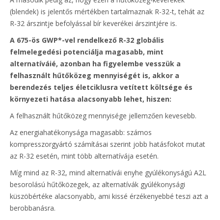
(blendek) is jelentős mértékben tartalmaznak R-32-t, tehát az
R-32 árszintje befolyással bír keverékei árszintjére is.
A 675-ös GWP*-vel rendelkező R-32 globális
felmelegedési potenciálja magasabb, mint
alternatíváié, azonban ha figyelembe vesszük a
felhasznált hűtőközeg mennyiségét is, akkor a
berendezés teljes életciklusra vetített költsége és
környezeti hatása alacsonyabb lehet, hiszen:
A felhasznált hűtőközeg mennyisége jellemzően kevesebb.
Az energiahatékonysága magasabb: számos
kompresszorgyártó számításai szerint jobb hatásfokot mutat
az R-32 esetén, mint több alternatívája esetén.
Míg mind az R-32, mind alternatívái enyhe gyúlékonyságú A2L
besorolású hűtőközegek, az alternatívák gyúlékonysági
küszöbértéke alacsonyabb, ami kissé érzékenyebbé teszi azt a
berobbanásra.