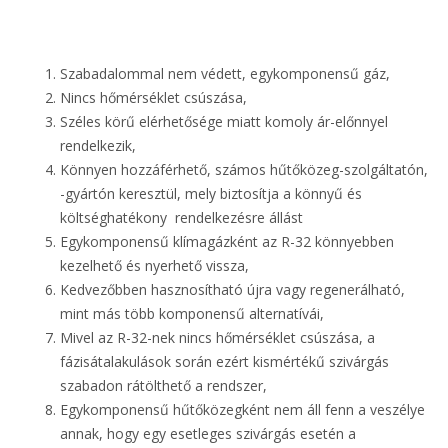
Szabadalommal nem védett, egykomponensű gáz,
Nincs hőmérséklet csúszása,
Széles körű elérhetősége miatt komoly ár-előnnyel
rendelkezik,
Könnyen hozzáférhető, számos hűtőközeg-szolgáltatón,
-gyártón keresztül, mely biztosítja a könnyű és
költséghatékony rendelkezésre állást
Egykomponensű klímagázként az R-32 könnyebben
kezelhető és nyerhető vissza,
Kedvezőbben hasznosítható újra vagy regenerálható,
mint más több komponensű alternatívái,
Mivel az R-32-nek nincs hőmérséklet csúszása, a
fázisátalakulások során ezért kismértékű szivárgás
szabadon rátölthető a rendszer,
Egykomponensű hűtőközegként nem áll fenn a veszélye
annak, hogy egy esetleges szivárgás esetén a