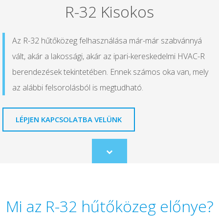
R-32 Kisokos
Az R-32 hűtőközeg felhasználása már-már szabvánnyá
vált, akár a lakossági, akár az ipari-kereskedelmi HVAC-R
berendezések tekintetében. Ennek számos oka van, mely
az alábbi felsorolásból is megtudható.
LÉPJEN KAPCSOLATBA VELÜNK
Scroll
to
content
Mi az R-32 hűtőközeg előnye?