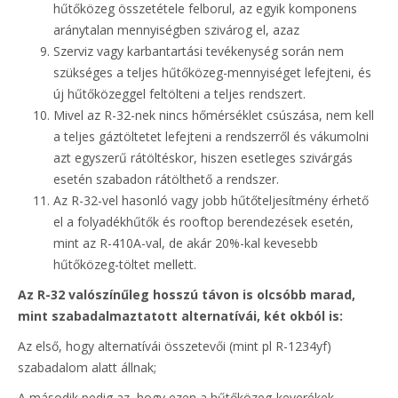
hűtőközeg összetétele felborul, az egyik komponens
aránytalan mennyiségben szivárog el, azaz
Szerviz vagy karbantartási tevékenység során nem
szükséges a teljes hűtőközeg-mennyiséget lefejteni, és
új hűtőközeggel feltölteni a teljes rendszert.
Mivel az R-32-nek nincs hőmérséklet csúszása, nem kell
a teljes gáztöltetet lefejteni a rendszerről és vákumolni
azt egyszerű rátöltéskor, hiszen esetleges szivárgás
esetén szabadon rátölthető a rendszer.
Az R-32-vel hasonló vagy jobb hűtőteljesítmény érhető
el a folyadékhűtők és rooftop berendezések esetén,
mint az R-410A-val, de akár 20%-kal kevesebb
hűtőközeg-töltet mellett.
Az R-32 valószínűleg hosszú távon is olcsóbb marad,
mint szabadalmaztatott alternatívái, két okból is:
Az első, hogy alternatívái összetevői (mint pl R-1234yf)
szabadalom alatt állnak;
A második pedig az, hogy ezen a hűtőközeg-keverékek