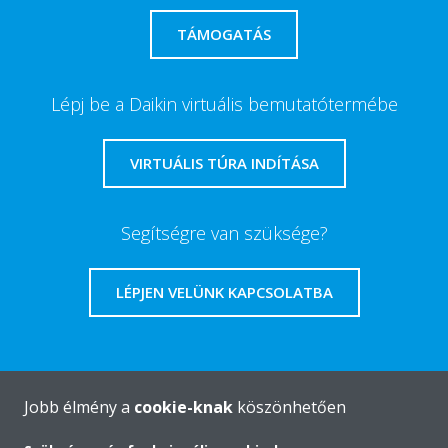
TÁMOGATÁS
Lépj be a Daikin virtuális bemutatótermébe
VIRTUÁLIS TÚRA INDÍTÁSA
Segítségre van szüksége?
LÉPJEN VELÜNK KAPCSOLATBA
Jobb élmény a
cookie-knak
köszönhetően
A Daikin-ról