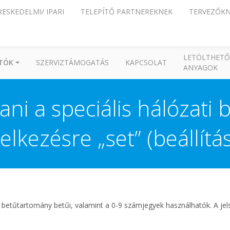
RESKEDELMI/ IPARI
TELEPÍTŐ PARTNEREKNEK
TERVEZŐK
LETÖLTHETŐ
ÍTÓK
SZERVIZTÁMOGATÁS
KAPCSOLAT
ANYAGOK
ani a speciális hálózati 
elkezésre „set” (beállít
Z betűtartomány betűi, valamint a 0-9 számjegyek használhatók. A jels