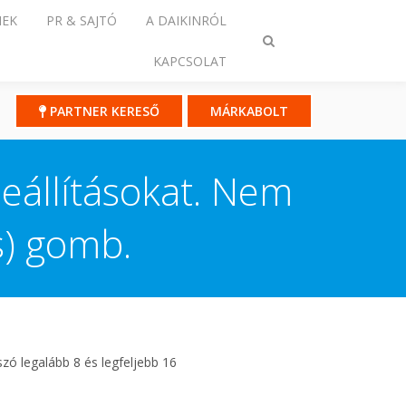
NEK
PR & SAJTÓ
A DAIKINRÓL
Keresés
KAPCSOLAT
ki-/bekapcsolása
PARTNER KERESŐ
MÁRKABOLT
beállításokat. Nem
ás) gomb.
zó legalább 8 és legfeljebb 16