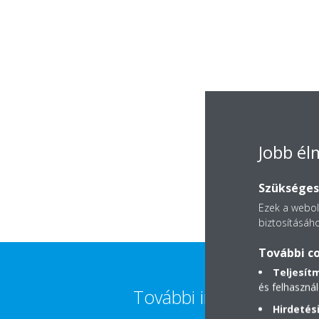
Jobb é
Szükséges 
Ezek a webold
biztosításáho
További co
Teljesít
és felhasznál
További információk
Hirdetési