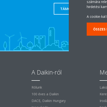
számára rele
hirdetési ka
TÁMOGATÁS
A cookie-kal
ÖSSZES
A Daikin-ról
Me
Rólunk
Lako
100 éves a Daikin
Kere
DACE, Daikin Hungary
Irod