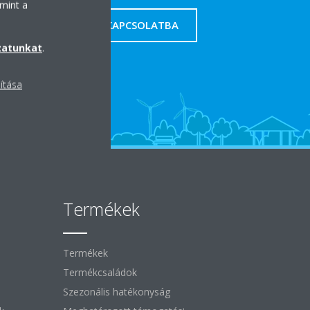
mint a
LÉPJEN VELÜNK KAPCSOLATBA
zatunkat
.
lítása
Termékek
Termékek
Termékcsaládok
Szezonális hatékonyság