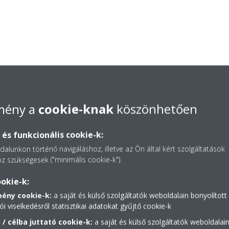
lmény a
cookie-knak
köszönhetően
és funkcionális cookie-k:
alunkon történő navigáláshoz, illetve az Ön által kért szolgáltatások
z szükségesek ("minimális cookie-k").
okie-k:
mény cookie-k:
a saját és külső szolgáltatók weboldalain bonyolított
ói viselkedésről statisztikai adatokat gyűjtő cookie-k
Lépj be a Daikin virtuális
 / célba juttató cookie-k:
a saját és külső szolgáltatók weboldalai