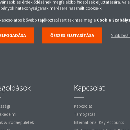
bemutatótermébe
vánsabb és érdeklődésének megfelelőbb hidetések eljuttatására, vala
mpányok hatékonyságának mérésére használt cookie-k
 kapcsolatos bővebb tájékoztatásért tekintse meg a
Cookie Szabály
VIRTUÁLIS TÚRA INDÍTÁSA
 ELFOGADÁSA
ÖSSZES ELUTASÍTÁSA
Sütik beál
goldások
Kapcsolat
ssági
Kapcsolat
skedelmi
Támogatás
ák & irodaépületek
International Key Accounts