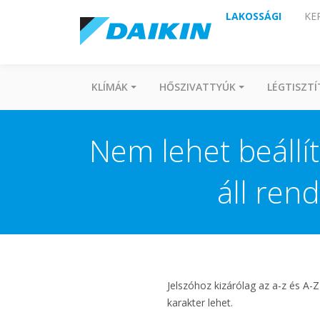
LAKOSSÁGI
KE
KLÍMÁK
HŐSZIVATTYÚK
LÉGTISZT
Nem lehet beállít
áll rend
Jelszóhoz kizárólag az a-z és A-
karakter lehet.