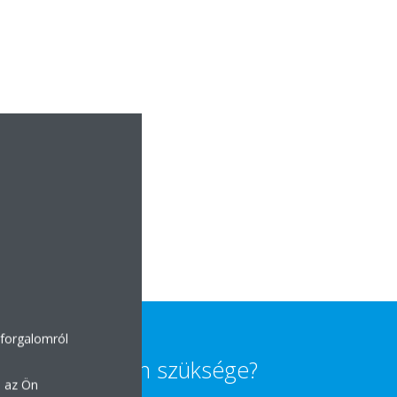
 forgalomról
Segítségre van szüksége?
n az Ön