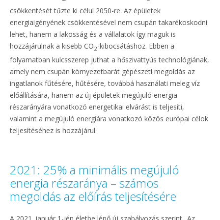
csökkentését tűzte ki célul 2050-re. Az épületek
energiaigényének csökkentésével nem csupán takarékoskodni
lehet, hanem a lakosság és a vállalatok így maguk is
hozzájárulnak a kisebb CO
-kibocsátáshoz. Ebben a
2
folyamatban kulcsszerep juthat a hőszivattyús technológiának,
amely nem csupán környezetbarát gépészeti megoldás az
ingatlanok fűtésére, hűtésére, továbbá használati meleg víz
előállítására, hanem az új épületek megújuló energia
részarányára vonatkozó energetikai elvárást is teljesíti,
valamint a megújuló energiára vonatkozó közös európai célok
teljesítéséhez is hozzájárul.
2021: 25% a minimális megújuló
energia részaránya – számos
megoldás az előírás teljesítésére
A 2021. január 1-jén életbe lépő új szabályozás szerint „Az