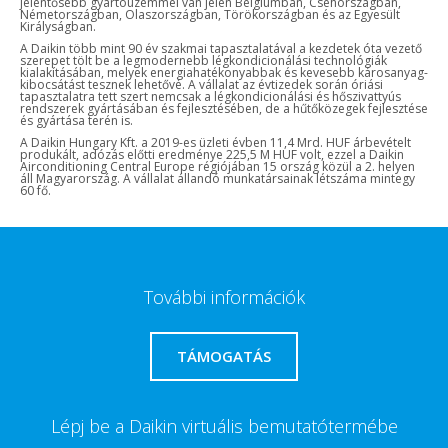
jelentősebb gyártóüzemmel van jelen Belgiumban, Csehországban,
Németországban, Olaszországban, Törökországban és az Egyesült
Királyságban.
A Daikin több mint 90 év szakmai tapasztalatával a kezdetek óta vezető
szerepet tölt be a legmodernebb légkondicionálási technológiák
kialakításában, melyek energiahatékonyabbak és kevesebb károsanyag-
kibocsátást tesznek lehetővé. A vállalat az évtizedek során óriási
tapasztalatra tett szert nemcsak a légkondicionálási és hőszivattyús
rendszerek gyártásában és fejlesztésében, de a hűtőközegek fejlesztése
és gyártása terén is.
A Daikin Hungary Kft. a 2019-es üzleti évben 11,4 Mrd. HUF árbevételt
produkált, adózás előtti eredménye 225,5 M HUF volt, ezzel a Daikin
Airconditioning Central Europe régiójában 15 ország közül a 2. helyen
áll Magyarország. A vállalat állandó munkatársainak létszáma mintegy
60 fő.
További információk
TÁMOGATÁS
Lépj be a Daikin virtuális bemutatótermébe