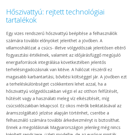
Hőszivattyú: rejtett technológiai
tartalékok
Egy vizes rendszerű hőszivattyú beépítése a felhasználók
számára további előnyöket jelenthet a jövőben. A
villamoshálózat a csúcs- illetve völgyidőszak jelentősen eltérő
fogyasztási értékének, valamint az időjárásfüggő megújuló
energiaforrások integrálása következtében jelentős
terhelésingadozásnak van kitéve. A hálózat részéről ez
magasabb karbantartási, bővítési költséggel jár. A jövőben ezt
a terheléskülönbséget csökkenteni lehet azzal, ha a
hőszivattyú völgyidőszakban végzi el az otthon felfűtését,
hűtését vagy a használati meleg víz elkészítését, míg
csúcsidőszakban lekapcsol. Ez okos mérők beiktatásával az
áramszolgáltató jelzése alapján történhet, cserébe a
felhasználó számára további árkedvezményt is biztosíthat.
Ennek a megoldásnak Magyarországon jelenleg még nincs
kiépített rendszere, üzleti modellje, de az európai minták