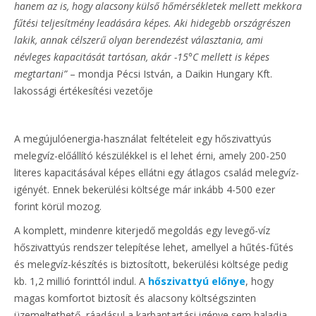
hanem az is, hogy alacsony külső hőmérsékletek mellett mekkora
fűtési teljesítmény leadására képes. Aki hidegebb országrészen
lakik, annak célszerű olyan berendezést választania, ami
névleges kapacitását tartósan, akár -15°C mellett is képes
megtartani”
– mondja Pécsi István, a Daikin Hungary Kft.
lakossági értékesítési vezetője
A megújulóenergia-használat feltételeit egy hőszivattyús
melegvíz-előállító készülékkel is el lehet érni, amely 200-250
literes kapacitásával képes ellátni egy átlagos család melegvíz-
igényét. Ennek bekerülési költsége már inkább 4-500 ezer
forint körül mozog.
A komplett, mindenre kiterjedő megoldás egy levegő-víz
hőszivattyús rendszer telepítése lehet, amellyel a hűtés-fűtés
és melegvíz-készítés is biztosított, bekerülési költsége pedig
kb. 1,2 millió forinttól indul. A
hőszivattyú előnye
, hogy
magas komfortot biztosít és alacsony költségszinten
üzemeltethető, ráadásul a karbantartási igénye sem haladja