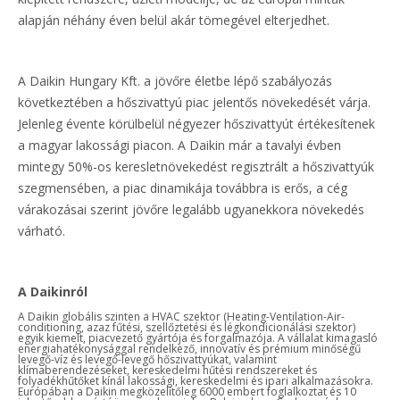
alapján néhány éven belül akár tömegével elterjedhet.
A Daikin Hungary Kft. a jövőre életbe lépő szabályozás
következtében a hőszivattyú piac jelentős növekedését várja.
Jelenleg évente körülbelül négyezer hőszivattyút értékesítenek
a magyar lakossági piacon. A Daikin már a tavalyi évben
mintegy 50%-os keresletnövekedést regisztrált a hőszivattyúk
szegmensében, a piac dinamikája továbbra is erős, a cég
várakozásai szerint jövőre legalább ugyanekkora növekedés
várható.
A Daikinról
A Daikin globális szinten a HVAC szektor (Heating-Ventilation-Air-
conditioning, azaz fűtési, szellőztetési és légkondicionálási szektor)
egyik kiemelt, piacvezető gyártója és forgalmazója. A vállalat kimagasló
energiahatékonysággal rendelkező, innovatív és prémium minőségű
levegő-víz és levegő-levegő hőszivattyúkat, valamint
klímaberendezéseket, kereskedelmi hűtési rendszereket és
folyadékhűtőket kínál lakossági, kereskedelmi és ipari alkalmazásokra.
Európában a Daikin megközelítőleg 6000 embert foglalkoztat és 10