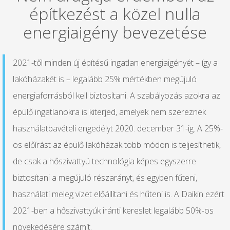
építkezést a közel nulla
energiaigény bevezetése
2021-től minden új építésű ingatlan energiaigényét – így
a
lakóházakét is – legalább 25% mértékben megújuló
energiaforrásból kell biztosítani. A szabályozás azokra az
épülő ingatlanokra is kiterjed, amelyek nem szereznek
használatbavételi engedélyt 2020. december 31-ig. A 25%-
os előírást az épülő lakóházak több módon is teljesíthetik,
de csak a hőszivattyú technológia képes egyszerre
biztosítani a megújuló részarányt, és egyben fűteni,
használati meleg vizet előállítani és hűteni is. A Daikin ezért
2021-ben a hőszivattyúk iránti kereslet legalább 50%-os
növekedésére számít.