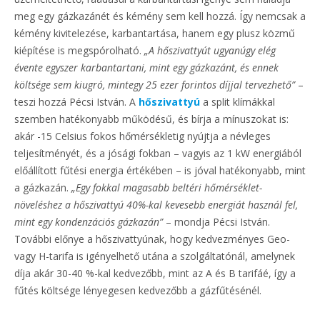
meg egy gázkazánét és kémény sem kell hozzá. Így nemcsak a
kémény kivitelezése, karbantartása, hanem egy plusz közmű
kiépítése is megspórolható.
„A hőszivattyút ugyanúgy elég
évente egyszer karbantartani, mint egy gázkazánt, és ennek
költsége sem kiugró, mintegy 25 ezer forintos díjjal tervezhető”
–
teszi hozzá Pécsi István. A
hőszivattyú
a split klímákkal
szemben hatékonyabb működésű, és bírja a mínuszokat is:
akár -15 Celsius fokos hőmérsékletig nyújtja a névleges
teljesítményét, és a jósági fokban – vagyis az 1 kW energiából
előállított fűtési energia értékében – is jóval hatékonyabb, mint
a gázkazán.
„Egy fokkal magasabb beltéri hőmérséklet-
növeléshez a hőszivattyú 40%-kal kevesebb energiát használ fel,
mint egy kondenzációs gázkazán”
– mondja Pécsi István.
További előnye a hőszivattyúnak, hogy kedvezményes Geo-
vagy H-tarifa is igényelhető utána a szolgáltatónál, amelynek
díja akár 30-40 %-kal kedvezőbb, mint az A és B tarifáé, így a
fűtés költsége lényegesen kedvezőbb a gázfűtésénél.