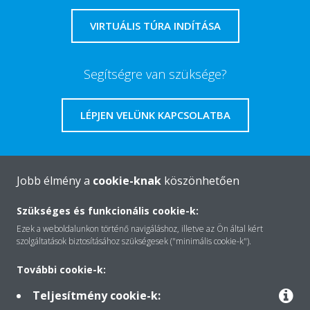
VIRTUÁLIS TÚRA INDÍTÁSA
Segítségre van szüksége?
LÉPJEN VELÜNK KAPCSOLATBA
Jobb élmény a
cookie-knak
köszönhetően
A Daikin-ról
Szükséges és funkcionális cookie-k:
Ezek a weboldalunkon történő navigáláshoz, illetve az Ön által kért
szolgáltatások biztosításához szükségesek ("minimális cookie-k").
Megoldások
További cookie-k:
Teljesítmény cookie-k:
Kapcsolat