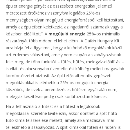
épület energiaigényét az összesített energetikai jellemző
méretezett értékéhez viszonyítva legalább 25%-os
mennyiségben olyan megújuló energiaforrásból kell biztosítani,
amely az épületben keletkezik, az ingatlanról származik vagy a
közelben előállított”. A
megújuló energia
25%-os minimális
részarányát több módon el lehet elérni. A Daikin Hungary Kft.
arra hívja fel a figyelmet, hogy a különböző megoldások közül
azt érdemes választani, amely nem csupán a szabályozásnak
felel meg, de több funkciót – fűtés, hűtés, melegvíz-előállítás –
is ellát, és alacsonyabb üzemeltetési költség mellett magasabb
komfortérzetet biztosít. Az építtetők alternatív gépészeti
megoldásokkal is elérhetik a 25%-os megújuló energia
küszöböt, de ezek a berendezések hűtésre egyáltalán nem,
melegvíz-készítésre pedig csak korlátozottan képesek.
Ha a felhasználó a fűtést és a hűtést a legolcsóbb
megoldással szeretné kivitelezni, akkor dönthet a split hűtő-
fűtő klíma felszerelése mellett, amely alkalmazásával már
teljesíthető a szabályozás. A split klímákkal fűteni és hűteni is