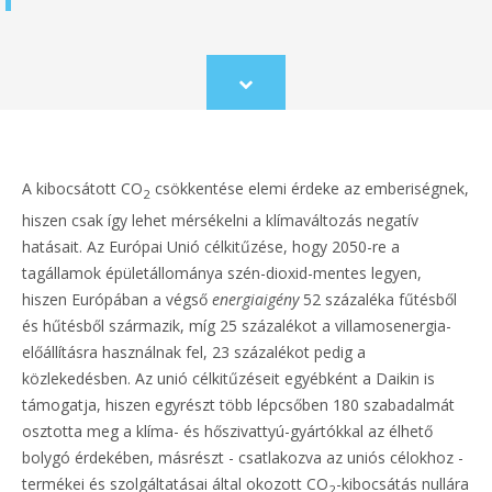
Scroll
to
content
A kibocsátott CO
csökkentése elemi érdeke az emberiségnek,
2
hiszen csak így lehet mérsékelni a klímaváltozás negatív
hatásait. Az Európai Unió célkitűzése, hogy 2050-re a
tagállamok épületállománya szén-dioxid-mentes legyen,
hiszen Európában a végső
energiaigény
52 százaléka fűtésből
és hűtésből származik, míg 25 százalékot a villamosenergia-
előállításra használnak fel, 23 százalékot pedig a
közlekedésben. Az unió célkitűzéseit egyébként a Daikin is
támogatja, hiszen egyrészt több lépcsőben 180 szabadalmát
osztotta meg a klíma- és hőszivattyú-gyártókkal az élhető
bolygó érdekében, másrészt - csatlakozva az uniós célokhoz -
termékei és szolgáltatásai által okozott CO
-kibocsátás nullára
2