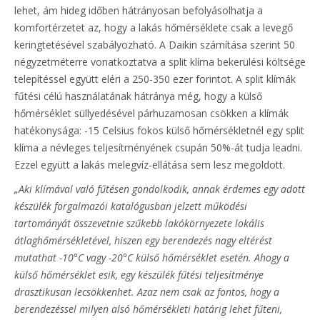
lehet, ám hideg időben hátrányosan befolyásolhatja a
komfortérzetet az, hogy a lakás hőmérséklete csak a levegő
keringtetésével szabályozható. A Daikin számítása szerint 50
négyzetméterre vonatkoztatva a split klíma bekerülési költsége
telepítéssel együtt eléri a 250-350 ezer forintot. A split klímák
fűtési célú használatának hátránya még, hogy a külső
hőmérséklet süllyedésével párhuzamosan csökken a klímák
hatékonysága: -15 Celsius fokos külső hőmérsékletnél egy split
klíma a névleges teljesítményének csupán 50%-át tudja leadni.
Ezzel együtt a lakás melegvíz-ellátása sem lesz megoldott.
„Aki klímával való fűtésen gondolkodik, annak érdemes egy adott
készülék forgalmazói katalógusban jelzett működési
tartományát összevetnie szűkebb lakókörnyezete lokális
átlaghőmérsékletével, hiszen egy berendezés nagy eltérést
mutathat -10°C vagy -20°C külső hőmérséklet esetén. Ahogy a
külső hőmérséklet esik, egy készülék fűtési teljesítménye
drasztikusan lecsökkenhet. Azaz nem csak az fontos, hogy a
berendezéssel milyen alsó hőmérsékleti határig lehet fűteni,