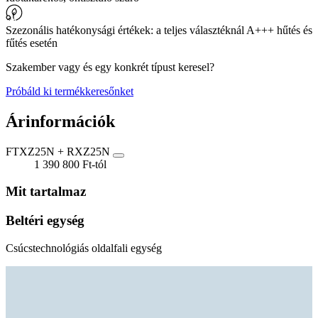
Szezonális hatékonysági értékek: a teljes választéknál A+++ hűtés és
fűtés esetén
Szakember vagy és egy konkrét típust keresel?
Próbáld ki termékkeresőnket
Árinformációk
FTXZ25N + RXZ25N
1 390 800 Ft-tól
Mit tartalmaz
Beltéri egység
Csúcstechnológiás oldalfali egység