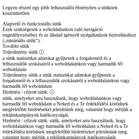
Legyen részed egy jobb felhasználói élményben a sütiknek
köszönhetően
Alapvető és funkcionális sütik
Ezek szükségesek a weboldalunkon való navigáció
engedélyezéséhez és az általad igényelt szolgáltatások biztosításához
(„minimális sütik”).
További sütik
Teljesítmény sütik
ⓘ
a sütik statisztikai adatokat gyűjtenek a forgalomról és a
felhasználók szokásairól a weboldalainkon vagy harmadik fél
weboldalain
Teljesítmény sütik
a sütik statisztikai adatokat gyűjtenek a
forgalomról és a felhasználók szokásairól a weboldalainkon vagy
harmadik fél weboldalain
Hirdetési / célzott sütik:
ⓘ
sütik, amelyeket arra használunk, hogy weboldalainkon vagy
harmadik fél weboldalain a Neked és a Te érdeklődési körödnek
megfelelőbb hirdetéseket jelenítsünk meg, valamint hogy mérjük a
reklámkampányok hatékonyságát.
Hirdetési / célzott sütik:
sütik, amelyeket arra használunk, hogy
weboldalainkon vagy harmadik fél weboldalain a Neked és a Te
érdeklődési körödnek megfelelőbb hirdetéseket jelenítsünk meg,
valamint hogy mérjük a reklámkampányok hatékonyságát.