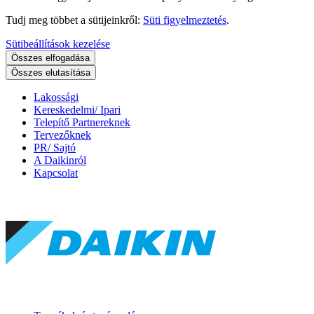
Tudj meg többet a sütijeinkről:
Süti figyelmeztetés
.
Sütibeállítások kezelése
Összes elfogadása
Összes elutasítása
Lakossági
Kereskedelmi/ Ipari
Telepítő Partnereknek
Tervezőknek
PR/ Sajtó
A Daikinról
Kapcsolat