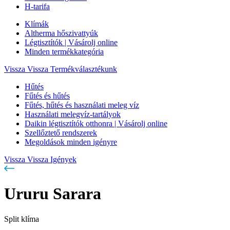
H-tarifa
Klímák
Altherma hőszivattyúk
Légtisztítók | Vásárolj online
Minden termékkategória
Vissza
Vissza Termékválasztékunk
Hűtés
Fűtés és hűtés
Fűtés, hűtés és használati meleg víz
Használati melegvíz-tartályok
Daikin légtisztítók otthonra | Vásárolj online
Szellőztető rendszerek
Megoldások minden igényre
Vissza
Vissza Igények
Ururu Sarara
Split klíma