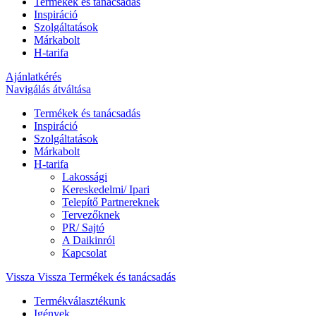
Termékek és tanácsadás
Inspiráció
Szolgáltatások
Márkabolt
H-tarifa
Ajánlatkérés
Navigálás átváltása
Termékek és tanácsadás
Inspiráció
Szolgáltatások
Márkabolt
H-tarifa
Lakossági
Kereskedelmi/ Ipari
Telepítő Partnereknek
Tervezőknek
PR/ Sajtó
A Daikinról
Kapcsolat
Vissza
Vissza Termékek és tanácsadás
Termékválasztékunk
Igények