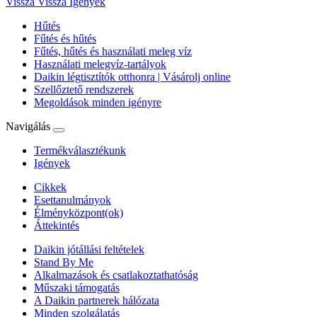
Vissza
Vissza Igények
Hűtés
Fűtés és hűtés
Fűtés, hűtés és használati meleg víz
Használati melegvíz-tartályok
Daikin légtisztítók otthonra | Vásárolj online
Szellőztető rendszerek
Megoldások minden igényre
Navigálás
Termékválasztékunk
Igények
Cikkek
Esettanulmányok
Élményközpont(ok)
Áttekintés
Daikin jótállási feltételek
Stand By Me
Alkalmazások és csatlakoztathatóság
Műszaki támogatás
A Daikin partnerek hálózata
Minden szolgálatás