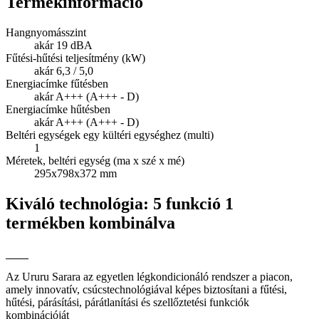
Termékinformáció
Hangnyomásszint
akár 19 dBA
Fűtési-hűtési teljesítmény (kW)
akár 6,3 / 5,0
Energiacímke fűtésben
akár A+++ (A+++ - D)
Energiacímke hűtésben
akár A+++ (A+++ - D)
Beltéri egységek egy kültéri egységhez (multi)
1
Méretek, beltéri egység (ma x szé x mé)
295x798x372 mm
Kiváló technológia: 5 funkció 1
termékben kombinálva
Az Ururu Sarara az egyetlen légkondicionáló rendszer a piacon,
amely innovatív, csúcstechnológiával képes biztosítani a fűtési,
hűtési, párásítási, párátlanítási és szellőztetési funkciók
kombinációját