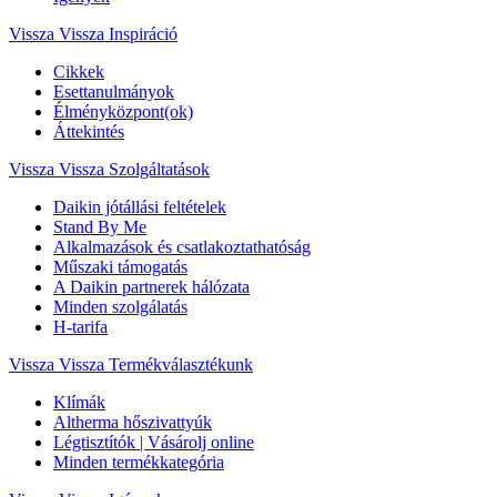
Vissza
Vissza Inspiráció
Cikkek
Esettanulmányok
Élményközpont(ok)
Áttekintés
Vissza
Vissza Szolgáltatások
Daikin jótállási feltételek
Stand By Me
Alkalmazások és csatlakoztathatóság
Műszaki támogatás
A Daikin partnerek hálózata
Minden szolgálatás
H-tarifa
Vissza
Vissza Termékválasztékunk
Klímák
Altherma hőszivattyúk
Légtisztítók | Vásárolj online
Minden termékkategória