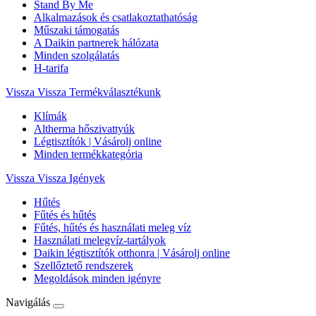
Stand By Me
Alkalmazások és csatlakoztathatóság
Műszaki támogatás
A Daikin partnerek hálózata
Minden szolgálatás
H-tarifa
Vissza
Vissza Termékválasztékunk
Klímák
Altherma hőszivattyúk
Légtisztítók | Vásárolj online
Minden termékkategória
Vissza
Vissza Igények
Hűtés
Fűtés és hűtés
Fűtés, hűtés és használati meleg víz
Használati melegvíz-tartályok
Daikin légtisztítók otthonra | Vásárolj online
Szellőztető rendszerek
Megoldások minden igényre
Navigálás