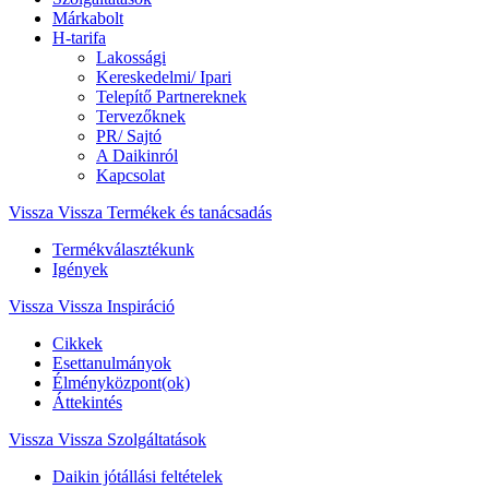
Márkabolt
H-tarifa
Lakossági
Kereskedelmi/ Ipari
Telepítő Partnereknek
Tervezőknek
PR/ Sajtó
A Daikinról
Kapcsolat
Vissza
Vissza Termékek és tanácsadás
Termékválasztékunk
Igények
Vissza
Vissza Inspiráció
Cikkek
Esettanulmányok
Élményközpont(ok)
Áttekintés
Vissza
Vissza Szolgáltatások
Daikin jótállási feltételek