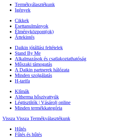
Termékválasztékunk
Igények
Cikkek
Esettanulmányok
Élményközpont(ok)
Áttekintés
Daikin jótállási feltételek
Stand By Me
Alkalmazások és csatlakoztathatóság
Műszaki támogatás
A Daikin partnerek hálózata
Minden szolgálatás
H-tarifa
Klímák
Altherma hőszivattyúk
Légtisztítók | Vásárolj online
Minden termékkategória
Vissza
Vissza Termékválasztékunk
Hűtés
Fűtés és hűtés