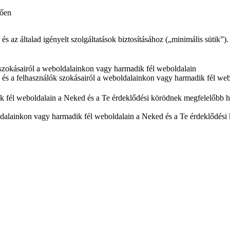
tően
az általad igényelt szolgáltatások biztosításához („minimális sütik”).
ók szokásairól a weboldalainkon vagy harmadik fél weboldalain
ól és a felhasználók szokásairól a weboldalainkon vagy harmadik fél we
k fél weboldalain a Neked és a Te érdeklődési körödnek megfelelőbb hi
dalainkon vagy harmadik fél weboldalain a Neked és a Te érdeklődési 