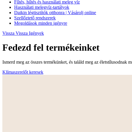
Fűtés, hűtés és használati meleg víz
Használati melegvíz-tartályok
Daikin légtisztítók otthonra | Vásárolj online
Szellőztető rendszerek
Megoldások minden igényre
Vissza
Vissza Igények
Fedezd fel termékeinket
Ismerd meg az összes termékünket, és találd meg az életstílusodnak me
Klímaszerelőt keresek