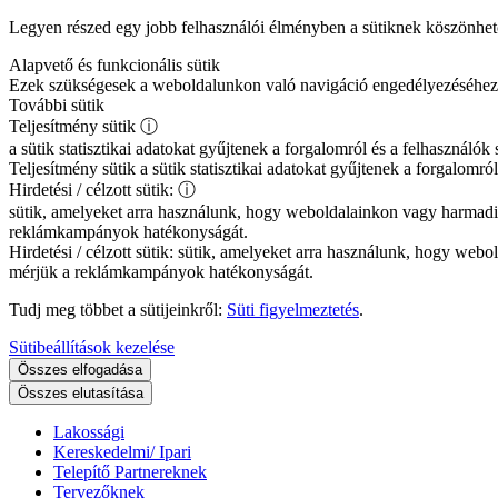
Legyen részed egy jobb felhasználói élményben a sütiknek köszönhe
Alapvető és funkcionális sütik
Ezek szükségesek a weboldalunkon való navigáció engedélyezéséhez és 
További sütik
Teljesítmény sütik
ⓘ
a sütik statisztikai adatokat gyűjtenek a forgalomról és a felhasznál
Teljesítmény sütik
a sütik statisztikai adatokat gyűjtenek a forgalomr
Hirdetési / célzott sütik:
ⓘ
sütik, amelyeket arra használunk, hogy weboldalainkon vagy harmadi
reklámkampányok hatékonyságát.
Hirdetési / célzott sütik:
sütik, amelyeket arra használunk, hogy webol
mérjük a reklámkampányok hatékonyságát.
Tudj meg többet a sütijeinkről:
Süti figyelmeztetés
.
Sütibeállítások kezelése
Összes elfogadása
Összes elutasítása
Lakossági
Kereskedelmi/ Ipari
Telepítő Partnereknek
Tervezőknek