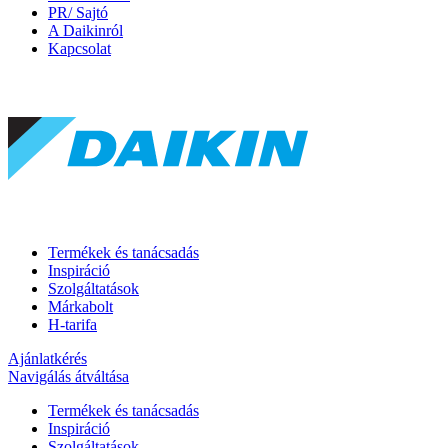
PR/ Sajtó
A Daikinról
Kapcsolat
Termékek és tanácsadás
Inspiráció
Szolgáltatások
Márkabolt
H-tarifa
Ajánlatkérés
Navigálás átváltása
Termékek és tanácsadás
Inspiráció
Szolgáltatások