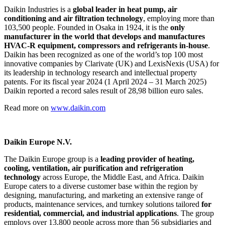
Daikin Industries is a
global leader in heat pump, air
conditioning and air filtration technology
, employing more than
103,500 people. Founded in Osaka in 1924, it is the
only
manufacturer in the world that develops and manufactures
HVAC-R equipment, compressors and refrigerants in-house
.
Daikin has been recognized as one of the world’s top 100 most
innovative companies by Clarivate (UK) and LexisNexis (USA) for
its leadership in technology research and intellectual property
patents. For its fiscal year 2024 (1 April 2024 – 31 March 2025)
Daikin reported a record sales result of 28,98 billion euro sales.
Read more on
www.daikin.com
Daikin Europe N.V.
The Daikin Europe group is a
leading provider of heating,
cooling, ventilation, air purification and refrigeration
technology
across Europe, the Middle East, and Africa. Daikin
Europe caters to a diverse customer base within the region by
designing, manufacturing, and marketing an extensive range of
products, maintenance services, and turnkey solutions tailored
for
residential, commercial, and industrial applications
. The group
employs over 13,800 people across more than 56 subsidiaries and