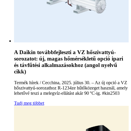
A Daikin továbbfejleszti a VZ hőszivattyú-
sorozatot: új, magas hőmérsékletű opció ipari
és távfűtési alkalmazásokhoz (angol nyelvű
cikk)
Termék hírek / Cecchina, 2025. július 30. – Az új opció a VZ
hőszivattyú-sorozathoz R-1234ze hűtőközeget használ, amely
lehetővé teszi a melegvíz-ellátást akár 90 °C-ig. #kin2503
Tudj meg többet