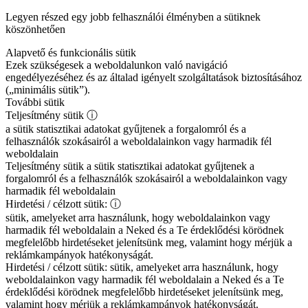
Legyen részed egy jobb felhasználói élményben a sütiknek
köszönhetően
Alapvető és funkcionális sütik
Ezek szükségesek a weboldalunkon való navigáció
engedélyezéséhez és az általad igényelt szolgáltatások biztosításához
(„minimális sütik”).
További sütik
Teljesítmény sütik
ⓘ
a sütik statisztikai adatokat gyűjtenek a forgalomról és a
felhasználók szokásairól a weboldalainkon vagy harmadik fél
weboldalain
Teljesítmény sütik
a sütik statisztikai adatokat gyűjtenek a
forgalomról és a felhasználók szokásairól a weboldalainkon vagy
harmadik fél weboldalain
Hirdetési / célzott sütik:
ⓘ
sütik, amelyeket arra használunk, hogy weboldalainkon vagy
harmadik fél weboldalain a Neked és a Te érdeklődési körödnek
megfelelőbb hirdetéseket jelenítsünk meg, valamint hogy mérjük a
reklámkampányok hatékonyságát.
Hirdetési / célzott sütik:
sütik, amelyeket arra használunk, hogy
weboldalainkon vagy harmadik fél weboldalain a Neked és a Te
érdeklődési körödnek megfelelőbb hirdetéseket jelenítsünk meg,
valamint hogy mérjük a reklámkampányok hatékonyságát.