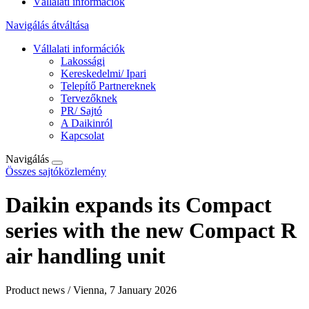
Vállalati információk
Navigálás átváltása
Vállalati információk
Lakossági
Kereskedelmi/ Ipari
Telepítő Partnereknek
Tervezőknek
PR/ Sajtó
A Daikinról
Kapcsolat
Navigálás
Összes sajtóközlemény
Daikin expands its Compact
series with the new Compact R
air handling unit
Product news / Vienna, 7 January 2026