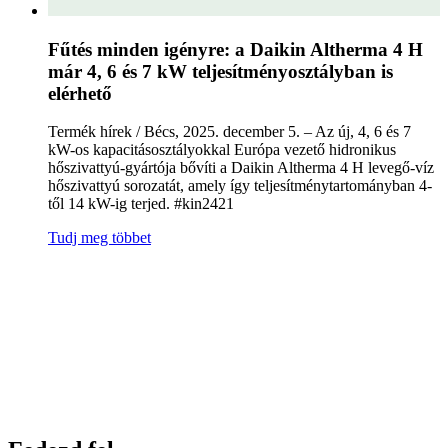
Fűtés minden igényre: a Daikin Altherma 4 H
már 4, 6 és 7 kW teljesítményosztályban is
elérhető
Termék hírek / Bécs, 2025. december 5. – Az új, 4, 6 és 7
kW-os kapacitásosztályokkal Európa vezető hidronikus
hőszivattyú-gyártója bővíti a Daikin Altherma 4 H levegő-víz
hőszivattyú sorozatát, amely így teljesítménytartományban 4-
től 14 kW-ig terjed. #kin2421
Tudj meg többet