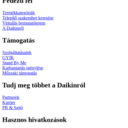
Fedezd fel
Termékkategóriák
Telepítő szakember keresése
Virtuális bemutatóterem
A Daikinról
Támogatás
Szolgáltatásaink
GYIK
Stand By Me
Karbantartás igénylése
Műszaki támogatás
Tudj meg többet a Daikinról
Partnerek
Karrier
PR & Sajtó
Hasznos hivatkozások