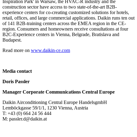
Inspiration Park' in Warsaw, the HVAC-R industry and the
construction sector have access to two state-of-the-art B2B-
experience centers for co-creating customized solutions for hotels,
retail, offices, and large commercial applications. Daikin runs ten out
of 141 B2B-training centers across the EMEA region in the CE-
region. Consumers and homeowners receive consultations at four
B2C-Experience centers in Vienna, Belgrade, Bratislava and
Budapest.
Read more on
www.daikin-ce.com
Media contact
Doris Passler
Manager Corporate Communications Central Europe
Daikin Airconditioning Central Europe HandelsgmbH
Lemböckgasse 59/1/1, 1230 Vienna, Austria
T: +43 (0) 664 24 56 444
M: passler.d@daikin.at