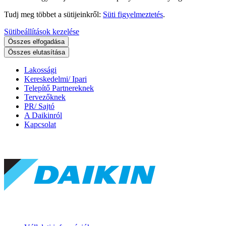
Tudj meg többet a sütijeinkről:
Süti figyelmeztetés
.
Sütibeállítások kezelése
Összes elfogadása
Összes elutasítása
Lakossági
Kereskedelmi/ Ipari
Telepítő Partnereknek
Tervezőknek
PR/ Sajtó
A Daikinról
Kapcsolat