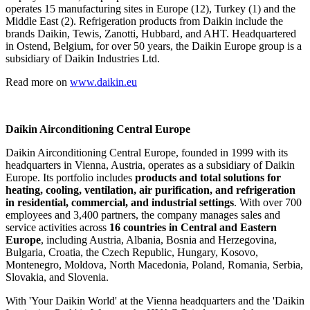
operates 15 manufacturing sites in Europe (12), Turkey (1) and the
Middle East (2). Refrigeration products from Daikin include the
brands Daikin, Tewis, Zanotti, Hubbard, and AHT. Headquartered
in Ostend, Belgium, for over 50 years, the Daikin Europe group is a
subsidiary of Daikin Industries Ltd.
Read more on
www.daikin.eu
Daikin Airconditioning Central Europe
Daikin Airconditioning Central Europe, founded in 1999 with its
headquarters in Vienna, Austria, operates as a subsidiary of Daikin
Europe. Its portfolio includes
products and total solutions for
heating, cooling, ventilation, air purification, and refrigeration
in residential, commercial, and industrial settings
. With over 700
employees and 3,400 partners, the company manages sales and
service activities across
16 countries in Central and Eastern
Europe
, including Austria, Albania, Bosnia and Herzegovina,
Bulgaria, Croatia, the Czech Republic, Hungary, Kosovo,
Montenegro, Moldova, North Macedonia, Poland, Romania, Serbia,
Slovakia, and Slovenia.
With 'Your Daikin World' at the Vienna headquarters and the 'Daikin