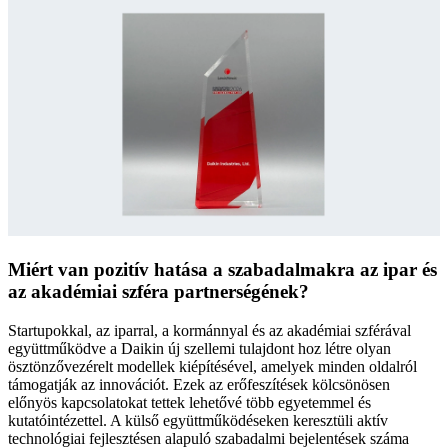
Miért van pozitív hatása a szabadalmakra az ipar és
az akadémiai szféra partnerségének?
Startupokkal, az iparral, a kormánnyal és az akadémiai szférával
együttműködve a Daikin új szellemi tulajdont hoz létre olyan
ösztönzővezérelt modellek kiépítésével, amelyek minden oldalról
támogatják az innovációt. Ezek az erőfeszítések kölcsönösen
előnyös kapcsolatokat tettek lehetővé több egyetemmel és
kutatóintézettel. A külső együttműködéseken keresztüli aktív
technológiai fejlesztésen alapuló szabadalmi bejelentések száma