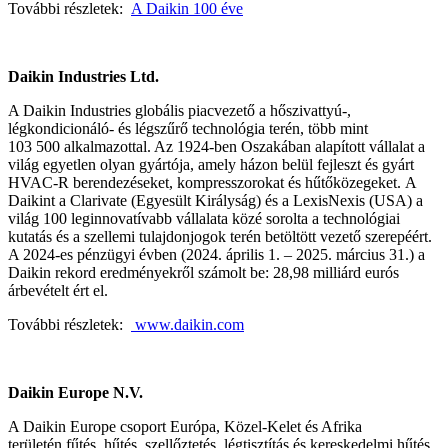
További részletek:
A Daikin 100 éve
Daikin Industries Ltd.
A Daikin Industries globális piacvezető a hőszivattyú-,
légkondicionáló- és légszűrő technológia terén, több mint
103 500 alkalmazottal. Az 1924-ben Oszakában alapított vállalat a
világ egyetlen olyan gyártója, amely házon belül fejleszt és gyárt
HVAC-R berendezéseket, kompresszorokat és hűtőközegeket. A
Daikint a Clarivate (Egyesült Királyság) és a LexisNexis (USA) a
világ 100 leginnovatívabb vállalata közé sorolta a technológiai
kutatás és a szellemi tulajdonjogok terén betöltött vezető szerepéért.
A 2024-es pénzügyi évben (2024. április 1. – 2025. március 31.) a
Daikin rekord eredményekről számolt be: 28,98 milliárd eurós
árbevételt ért el.
További részletek:
www.daikin.com
Daikin Europe N.V.
A Daikin Europe csoport Európa, Közel-Kelet és Afrika
területén fűtés, hűtés, szellőztetés, légtisztítás és kereskedelmi hűtés