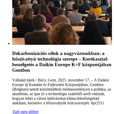
Dekarbonizációs célok a nagyvárosokban: a
hőszivattyú technológia szerepe – Kerekasztal-
beszélgetés a Daikin Europe K+F központjában
Gentben
Vállalati hírek / Bécs, Gent, 2025. november 17. – A Daikin
Europe új Kutatási és Fejlesztési Központjában, Gentben
(Belgium) tartott közelmúltbeli médiaeseményen a politika, az
akadémia, az ipar és a technológia szakértői arról vitáztak,
hogyan lehet a városi kihívásokat klíma-lehetőségekké
alakítani, kiemelve a hőszivattyúk kulcsszerepét. #pr2511
Tudj meg többet