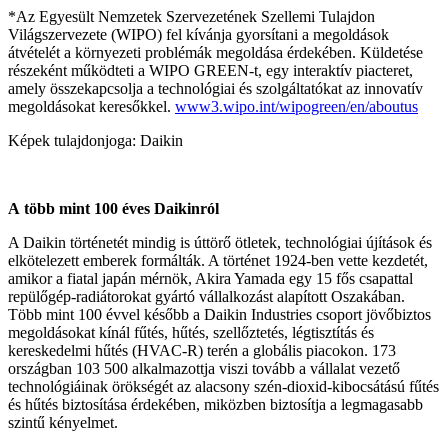
*Az Egyesült Nemzetek Szervezetének Szellemi Tulajdon
Világszervezete (WIPO) fel kívánja gyorsítani a megoldások
átvételét a környezeti problémák megoldása érdekében. Küldetése
részeként működteti a WIPO GREEN-t, egy interaktív piacteret,
amely összekapcsolja a technológiai és szolgáltatókat az innovatív
megoldásokat keresőkkel.
www3.wipo.int/wipogreen/en/aboutus
Képek tulajdonjoga: Daikin
A több mint 100 éves Daikinról
A Daikin történetét mindig is úttörő ötletek, technológiai újítások és
elkötelezett emberek formálták. A történet 1924-ben vette kezdetét,
amikor a fiatal japán mérnök, Akira Yamada egy 15 fős csapattal
repülőgép-radiátorokat gyártó vállalkozást alapított Oszakában.
Több mint 100 évvel később a Daikin Industries csoport jövőbiztos
megoldásokat kínál fűtés, hűtés, szellőztetés, légtisztítás és
kereskedelmi hűtés (HVAC-R) terén a globális piacokon. 173
országban 103 500 alkalmazottja viszi tovább a vállalat vezető
technológiáinak örökségét az alacsony szén-dioxid-kibocsátású fűtés
és hűtés biztosítása érdekében, miközben biztosítja a legmagasabb
szintű kényelmet.