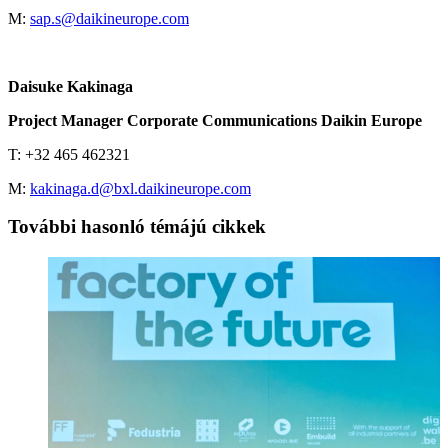
M:
sap.s@daikineurope.com
Daisuke Kakinaga
Project Manager Corporate Communications Daikin Europe
T: +32 465 462321
M:
kakinaga.d@bxl.daikineurope.com
További hasonló témájú cikkek