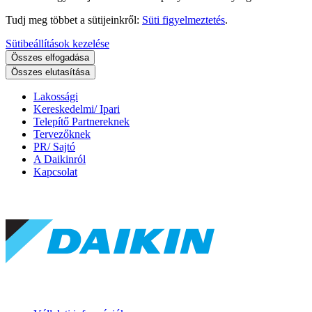
Tudj meg többet a sütijeinkről:
Süti figyelmeztetés
.
Sütibeállítások kezelése
Összes elfogadása
Összes elutasítása
Lakossági
Kereskedelmi/ Ipari
Telepítő Partnereknek
Tervezőknek
PR/ Sajtó
A Daikinról
Kapcsolat