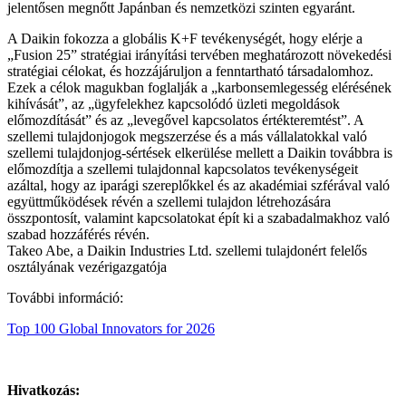
jelentősen megnőtt Japánban és nemzetközi szinten egyaránt.
A Daikin fokozza a globális K+F tevékenységét, hogy elérje a
„Fusion 25” stratégiai irányítási tervében meghatározott növekedési
stratégiai célokat, és hozzájáruljon a fenntartható társadalomhoz.
Ezek a célok magukban foglalják a „karbonsemlegesség elérésének
kihívását”, az „ügyfelekhez kapcsolódó üzleti megoldások
előmozdítását” és az „levegővel kapcsolatos értékteremtést”. A
szellemi tulajdonjogok megszerzése és a más vállalatokkal való
szellemi tulajdonjog-sértések elkerülése mellett a Daikin továbbra is
előmozdítja a szellemi tulajdonnal kapcsolatos tevékenységeit
azáltal, hogy az iparági szereplőkkel és az akadémiai szférával való
együttműködések révén a szellemi tulajdon létrehozására
összpontosít, valamint kapcsolatokat épít ki a szabadalmakhoz való
szabad hozzáférés révén.
Takeo Abe, a Daikin Industries Ltd. szellemi tulajdonért felelős
osztályának vezérigazgatója
További információ:
Top 100 Global Innovators for 2026
Hivatkozás: