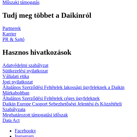
Műszaki támogatás
Tudj meg többet a Daikinról
Partnerek
Karrier
PR & Sajtó
Hasznos hivatkozások
Adatvédelmi szabályzat
Sütikezelési nyilatkozat
Vállalati etika
Jogi nyilatkozat
Általános Szerződési Feltételek lakossági ügyfeleknek a Daikin
Márkaboltban
Általános Szerződési Feltételek céges ügyfeleknek
Daikin Europe Csoport Sebezhetőségi Jelentési és Közzétételi
Szabályzata
Meghatározott támogatási időszak
Data Act
Facebookv
Instagram