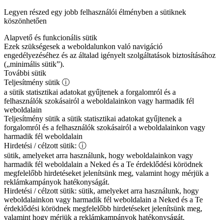
Legyen részed egy jobb felhasználói élményben a sütiknek
köszönhetően
Alapvető és funkcionális sütik
Ezek szükségesek a weboldalunkon való navigáció
engedélyezéséhez és az általad igényelt szolgáltatások biztosításához
(„minimális sütik”).
További sütik
Teljesítmény sütik
ⓘ
a sütik statisztikai adatokat gyűjtenek a forgalomról és a
felhasználók szokásairól a weboldalainkon vagy harmadik fél
weboldalain
Teljesítmény sütik
a sütik statisztikai adatokat gyűjtenek a
forgalomról és a felhasználók szokásairól a weboldalainkon vagy
harmadik fél weboldalain
Hirdetési / célzott sütik:
ⓘ
sütik, amelyeket arra használunk, hogy weboldalainkon vagy
harmadik fél weboldalain a Neked és a Te érdeklődési körödnek
megfelelőbb hirdetéseket jelenítsünk meg, valamint hogy mérjük a
reklámkampányok hatékonyságát.
Hirdetési / célzott sütik:
sütik, amelyeket arra használunk, hogy
weboldalainkon vagy harmadik fél weboldalain a Neked és a Te
érdeklődési körödnek megfelelőbb hirdetéseket jelenítsünk meg,
valamint hogy mérjük a reklámkampányok hatékonyságát.