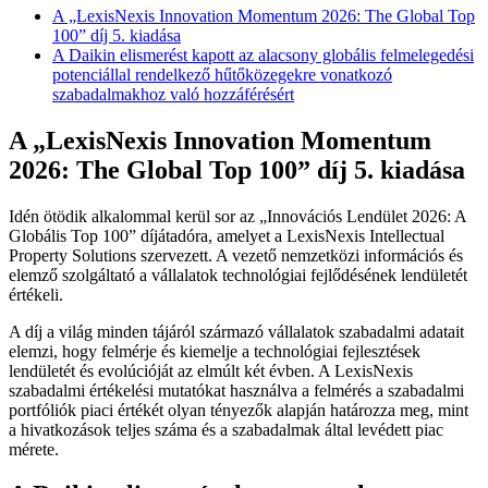
A „LexisNexis Innovation Momentum 2026: The Global Top
100” díj 5. kiadása
A Daikin elismerést kapott az alacsony globális felmelegedési
potenciállal rendelkező hűtőközegekre vonatkozó
szabadalmakhoz való hozzáférésért
A „LexisNexis Innovation Momentum
2026: The Global Top 100” díj 5. kiadása
Idén ötödik alkalommal kerül sor az „Innovációs Lendület 2026: A
Globális Top 100” díjátadóra, amelyet a LexisNexis Intellectual
Property Solutions szervezett. A vezető nemzetközi információs és
elemző szolgáltató a vállalatok technológiai fejlődésének lendületét
értékeli.
A díj a világ minden tájáról származó vállalatok szabadalmi adatait
elemzi, hogy felmérje és kiemelje a technológiai fejlesztések
lendületét és evolúcióját az elmúlt két évben. A LexisNexis
szabadalmi értékelési mutatókat használva a felmérés a szabadalmi
portfóliók piaci értékét olyan tényezők alapján határozza meg, mint
a hivatkozások teljes száma és a szabadalmak által levédett piac
mérete.