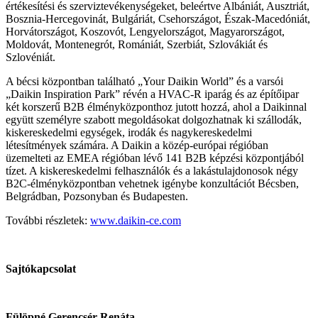
értékesítési és szerviztevékenységeket, beleértve Albániát, Ausztriát,
Bosznia-Hercegovinát, Bulgáriát, Csehországot, Észak-Macedóniát,
Horvátországot, Koszovót, Lengyelországot, Magyarországot,
Moldovát, Montenegrót, Romániát, Szerbiát, Szlovákiát és
Szlovéniát.
A bécsi központban található „Your Daikin World” és a varsói
„Daikin Inspiration Park” révén a HVAC-R iparág és az építőipar
két korszerű B2B élményközponthoz jutott hozzá, ahol a Daikinnal
együtt személyre szabott megoldásokat dolgozhatnak ki szállodák,
kiskereskedelmi egységek, irodák és nagykereskedelmi
létesítmények számára. A Daikin a közép-európai régióban
üzemelteti az EMEA régióban lévő 141 B2B képzési központjából
tízet. A kiskereskedelmi felhasználók és a lakástulajdonosok négy
B2C-élményközpontban vehetnek igénybe konzultációt Bécsben,
Belgrádban, Pozsonyban és Budapesten.
További részletek:
www.daikin-ce.com
Sajtókapcsolat
Fülöpné Gerencsér Renáta