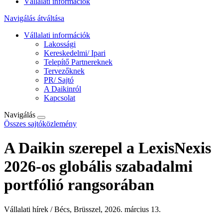
Vállalati információk
Navigálás átváltása
Vállalati információk
Lakossági
Kereskedelmi/ Ipari
Telepítő Partnereknek
Tervezőknek
PR/ Sajtó
A Daikinról
Kapcsolat
Navigálás
Összes sajtóközlemény
A Daikin szerepel a LexisNexis
2026-os globális szabadalmi
portfólió rangsorában
Vállalati hírek / Bécs, Brüsszel, 2026. március 13.