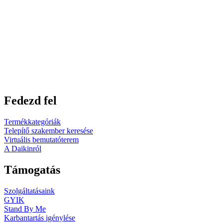
Fedezd fel
Termékkategóriák
Telepítő szakember keresése
Virtuális bemutatóterem
A Daikinról
Támogatás
Szolgáltatásaink
GYIK
Stand By Me
Karbantartás igénylése