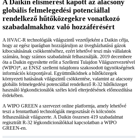
A Daikin elismerést kapott az alacsony
globális felmelegedési potenciállal
rendelkező hűtőközegekre vonatkozó
szabadalmakhoz való hozzáférésért
A HVAC-R technológiák világszintű vezetőjeként a Daikin célja,
hogy az egész iparágban hozzájáruljon az üvegházhatású gázok
kibocsátásának csökkentéséhez, ezért lehetővé teszi más vállalatok
számára, hogy számos szabadalmát felhasználják. 2019 decembere
óta a Daikin egyesítette erőit a Szellemi Tulajdon Világszervezetével
(WIPO)*, az ENSZ szellemi tulajdonra szakosodott ügynökségének
információs központjával. Együttműködnek a hűtőközegek
környezeti hatásának világszintű csökkentése, valamint az alacsony
globális felmelegedési potenciállal rendelkező R-32 hűtőközeget
használó légkondicionálók széles körű elterjedésének előmozdítása
érdekében.
A WIPO GREEN a szervezet online platformja, amely lehetővé
teszi a fenntartható technológiák megosztását és kölcsönös
felhasználását világszerte. A Daikin összesen 419 szabadalmat
regisztrált R-32 légkondicionálókkal kapcsolatban a WIPO
GREEN-en.