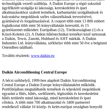
technológiák vezető szállítója. A Daikin Europe a régió sokszínű
ügyfélkörét szolgálja ki lakossági, kereskedelmi és ipari
alkalmazásokhoz szabott termékek, karbantartási szolgáltatások és
kulcsrakész megoldások széles választékának tervezésével,
gyártásával és forgalmazásával. A csoport több mint 13 800 embert
foglalkoztat több mint 56 leányvállalatán keresztül, és 15
gyártóüzemet működtet: Európában (12), Törökországban (1) és a
Közel-Keleten (2). A Daikin hűtéstechnikai termékei közé tartoznak
a Daikin, Tewis, Zanotti, Hubbard és AHT márkák. A Daikin
Industries Ltd. leányvállalata, székhelye több mint 50 éve a belgiumi
Ostendben található.
További részletek:
www.daikin.eu
Daikin Airconditioning Central Europe
A bécsi székhelyű, 1999-ben alapított Daikin Airconditioning
Central Europe a Daikin Europe leányvállalataként működik.
Portfóliójában megtalálhatók termékek és teljeskörű megoldások
egyaránt a fűtés, hűtés, szellőztetés, légtisztítás és kereskedelmi
hűtés területén mind lakossági, mind kereskedelmi és ipari
célokra. A több mint 700 alkalmazottal és 3400 partnerrel
rendelkező vállalat 16 közép- és kelet-európai országban bonyolít