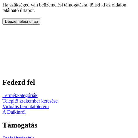
Ha szükséged van beüzemelési támogatásra, töltsd ki az oldalon
található űrlapot.
Beüzemelési űrlap
Fedezd fel
Termékkategóriák
Telepítő szakember keresése
Virtuális bemutatóterem
A Daikinról
Támogatás