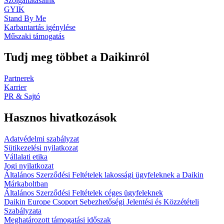
Szolgáltatásaink
GYIK
Stand By Me
Karbantartás igénylése
Műszaki támogatás
Tudj meg többet a Daikinról
Partnerek
Karrier
PR & Sajtó
Hasznos hivatkozások
Adatvédelmi szabályzat
Sütikezelési nyilatkozat
Vállalati etika
Jogi nyilatkozat
Általános Szerződési Feltételek lakossági ügyfeleknek a Daikin
Márkaboltban
Általános Szerződési Feltételek céges ügyfeleknek
Daikin Europe Csoport Sebezhetőségi Jelentési és Közzétételi
Szabályzata
Meghatározott támogatási időszak