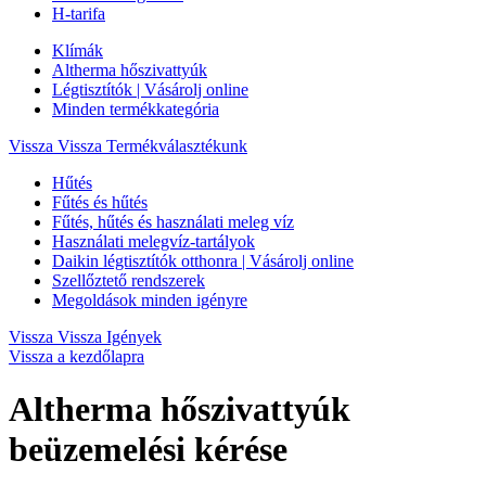
H-tarifa
Klímák
Altherma hőszivattyúk
Légtisztítók | Vásárolj online
Minden termékkategória
Vissza
Vissza Termékválasztékunk
Hűtés
Fűtés és hűtés
Fűtés, hűtés és használati meleg víz
Használati melegvíz-tartályok
Daikin légtisztítók otthonra | Vásárolj online
Szellőztető rendszerek
Megoldások minden igényre
Vissza
Vissza Igények
Vissza a kezdőlapra
Altherma hőszivattyúk
beüzemelési kérése