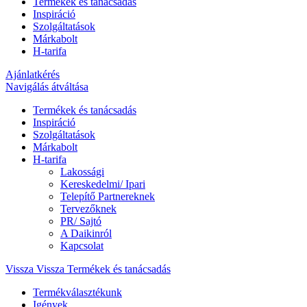
Termékek és tanácsadás
Inspiráció
Szolgáltatások
Márkabolt
H-tarifa
Ajánlatkérés
Navigálás átváltása
Termékek és tanácsadás
Inspiráció
Szolgáltatások
Márkabolt
H-tarifa
Lakossági
Kereskedelmi/ Ipari
Telepítő Partnereknek
Tervezőknek
PR/ Sajtó
A Daikinról
Kapcsolat
Vissza
Vissza Termékek és tanácsadás
Termékválasztékunk
Igények