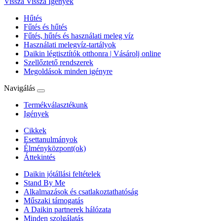
Vissza
Vissza Igények
Hűtés
Fűtés és hűtés
Fűtés, hűtés és használati meleg víz
Használati melegvíz-tartályok
Daikin légtisztítók otthonra | Vásárolj online
Szellőztető rendszerek
Megoldások minden igényre
Navigálás
Termékválasztékunk
Igények
Cikkek
Esettanulmányok
Élményközpont(ok)
Áttekintés
Daikin jótállási feltételek
Stand By Me
Alkalmazások és csatlakoztathatóság
Műszaki támogatás
A Daikin partnerek hálózata
Minden szolgálatás