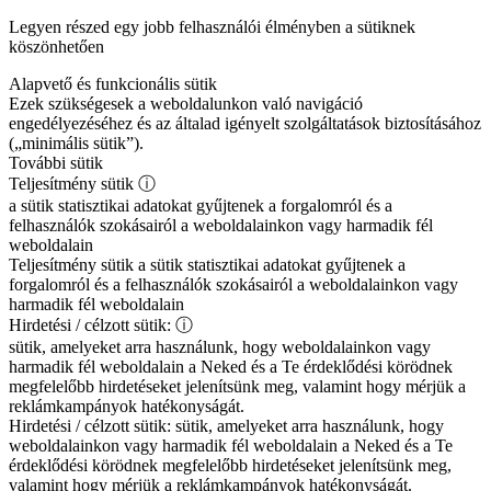
Legyen részed egy jobb felhasználói élményben a sütiknek
köszönhetően
Alapvető és funkcionális sütik
Ezek szükségesek a weboldalunkon való navigáció
engedélyezéséhez és az általad igényelt szolgáltatások biztosításához
(„minimális sütik”).
További sütik
Teljesítmény sütik
ⓘ
a sütik statisztikai adatokat gyűjtenek a forgalomról és a
felhasználók szokásairól a weboldalainkon vagy harmadik fél
weboldalain
Teljesítmény sütik
a sütik statisztikai adatokat gyűjtenek a
forgalomról és a felhasználók szokásairól a weboldalainkon vagy
harmadik fél weboldalain
Hirdetési / célzott sütik:
ⓘ
sütik, amelyeket arra használunk, hogy weboldalainkon vagy
harmadik fél weboldalain a Neked és a Te érdeklődési körödnek
megfelelőbb hirdetéseket jelenítsünk meg, valamint hogy mérjük a
reklámkampányok hatékonyságát.
Hirdetési / célzott sütik:
sütik, amelyeket arra használunk, hogy
weboldalainkon vagy harmadik fél weboldalain a Neked és a Te
érdeklődési körödnek megfelelőbb hirdetéseket jelenítsünk meg,
valamint hogy mérjük a reklámkampányok hatékonyságát.