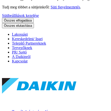
Tudj meg többet a sütijeinkről:
Süti figyelmeztetés
.
Sütibeállítások kezelése
Összes elfogadása
Összes elutasítása
Lakossági
Kereskedelmi/ Ipari
Telepítő Partnereknek
Tervezőknek
PR/ Sajtó
A Daikinról
Kapcsolat