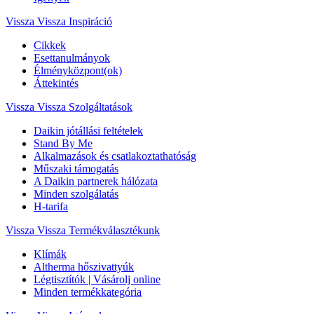
Vissza
Vissza Inspiráció
Cikkek
Esettanulmányok
Élményközpont(ok)
Áttekintés
Vissza
Vissza Szolgáltatások
Daikin jótállási feltételek
Stand By Me
Alkalmazások és csatlakoztathatóság
Műszaki támogatás
A Daikin partnerek hálózata
Minden szolgálatás
H-tarifa
Vissza
Vissza Termékválasztékunk
Klímák
Altherma hőszivattyúk
Légtisztítók | Vásárolj online
Minden termékkategória