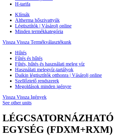
H-tarifa
Klímák
Altherma hőszivattyúk
Légtisztítók | Vásárolj online
Minden termékkategória
Vissza
Vissza Termékválasztékunk
Hűtés
Fűtés és hűtés
Fűtés, hűtés és használati meleg víz
Használati melegvíz-tartályok
Daikin légtisztítók otthonra | Vásárolj online
Szellőztető rendszerek
Megoldások minden igényre
Vissza
Vissza Igények
See other units
LÉGCSATORNÁZHATÓ
EGYSÉG (FDXM+RXM)