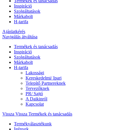
Termékek és tanácsadás
Inspiráció
Szolgáltatások
Márkabolt
H-tarifa
Ajánlatkérés
Navigálás átváltása
Termékek és tanácsadás
Inspiráció
Szolgáltatások
Márkabolt
H-tarifa
Lakossági
Kereskedelmi/ Ipari
Telepítő Partnereknek
Tervezőknek
PR/ Sajtó
A Daikinról
Kapcsolat
Vissza
Vissza Termékek és tanácsadás
Termékválasztékunk
Igények