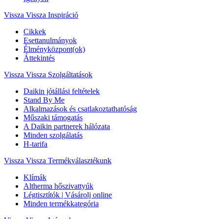
Vissza
Vissza Inspiráció
Cikkek
Esettanulmányok
Élményközpont(ok)
Áttekintés
Vissza
Vissza Szolgáltatások
Daikin jótállási feltételek
Stand By Me
Alkalmazások és csatlakoztathatóság
Műszaki támogatás
A Daikin partnerek hálózata
Minden szolgálatás
H-tarifa
Vissza
Vissza Termékválasztékunk
Klímák
Altherma hőszivattyúk
Légtisztítók | Vásárolj online
Minden termékkategória