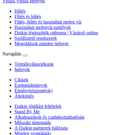
Vissza
Vissza Igények
Hűtés
Fűtés és hűtés
Fűtés, hűtés és használati meleg víz
Használati melegvíz-tartályok
Daikin légtisztítók otthonra | Vásárolj online
Szellőztető rendszerek
Megoldások minden igényre
Navigálás
Termékválasztékunk
Igények
Cikkek
Esettanulmányok
Élményközpont(ok)
Áttekintés
Daikin jótállási feltételek
Stand By Me
Alkalmazások és csatlakoztathatóság
Műszaki támogatás
A Daikin partnerek hálózata
Minden szolgálatás