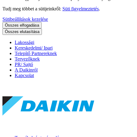
Tudj meg többet a sütijeinkről:
Süti figyelmeztetés
.
Sütibeállítások kezelése
Összes elfogadása
Összes elutasítása
Lakossági
Kereskedelmi/ Ipari
Telepítő Partnereknek
Tervezőknek
PR/ Sajtó
A Daikinról
Kapcsolat