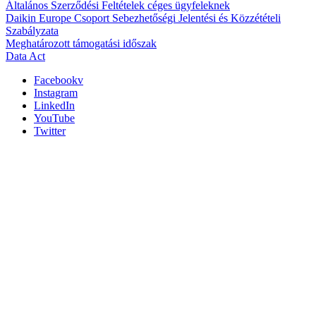
Általános Szerződési Feltételek céges ügyfeleknek
Daikin Europe Csoport Sebezhetőségi Jelentési és Közzétételi
Szabályzata
Meghatározott támogatási időszak
Data Act
Facebookv
Instagram
LinkedIn
YouTube
Twitter