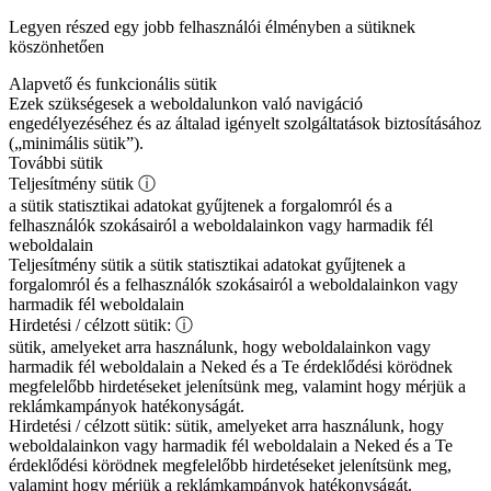
Legyen részed egy jobb felhasználói élményben a sütiknek
köszönhetően
Alapvető és funkcionális sütik
Ezek szükségesek a weboldalunkon való navigáció
engedélyezéséhez és az általad igényelt szolgáltatások biztosításához
(„minimális sütik”).
További sütik
Teljesítmény sütik
ⓘ
a sütik statisztikai adatokat gyűjtenek a forgalomról és a
felhasználók szokásairól a weboldalainkon vagy harmadik fél
weboldalain
Teljesítmény sütik
a sütik statisztikai adatokat gyűjtenek a
forgalomról és a felhasználók szokásairól a weboldalainkon vagy
harmadik fél weboldalain
Hirdetési / célzott sütik:
ⓘ
sütik, amelyeket arra használunk, hogy weboldalainkon vagy
harmadik fél weboldalain a Neked és a Te érdeklődési körödnek
megfelelőbb hirdetéseket jelenítsünk meg, valamint hogy mérjük a
reklámkampányok hatékonyságát.
Hirdetési / célzott sütik:
sütik, amelyeket arra használunk, hogy
weboldalainkon vagy harmadik fél weboldalain a Neked és a Te
érdeklődési körödnek megfelelőbb hirdetéseket jelenítsünk meg,
valamint hogy mérjük a reklámkampányok hatékonyságát.