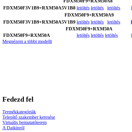
FDXM50F9+RXM50A8
FDXM50F3V1B9+RXM50A5V1B8
letöltés
letöltés
letöltés
FDXM50F9+RXM50A9
FDXM50F3V1B9+RXM50A5V1B9
letöltés
letöltés
letöltés
FDXM50F9+RXM50A
FDXM50F9+RXM50A
letöltés
letöltés
letöltés
Megnézem a többi modellt
Fedezd fel
Termékkategóriák
Telepítő szakember keresése
Virtuális bemutatóterem
A Daikinról