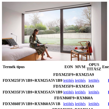
OPUS
Termék típus
EON
MVM
Ene
TITÁSZ
FDXM25F9+RXM25A9
FDXM25F3V1B9+RXM25A5V1B9
letöltés
letöltés
letöltés
FDXM35F9+RXM35A9
FDXM35F3V1B9+RXM35A5V1B9
letöltés
letöltés
letöltés
FDXM60F9+RXM60A
FDXM60F3V1B9+RXM60A5V1B
letöltés
letöltés
letöltés