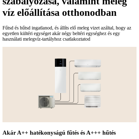
szabályozása, valamint meleg
víz előállítása otthonodban
Fűtsd és hűtsd ingatlanod, és állíts elő meleg vizet azáltal, hogy az
egyetlen kültéri egységet akár négy beltéri egységhez és egy
használati melegvíz-tartályhoz csatlakoztatod
Akár A++ hatékonyságú fűtés és A+++ hűtés