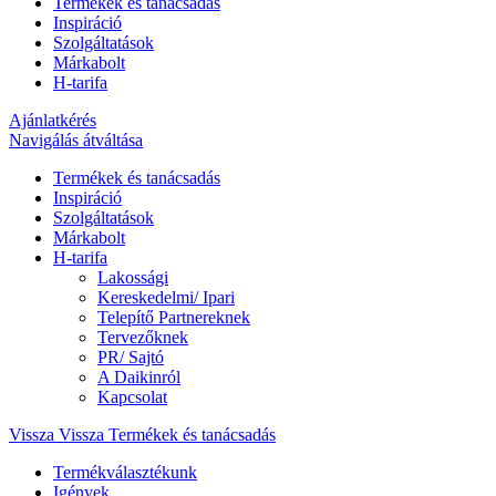
Termékek és tanácsadás
Inspiráció
Szolgáltatások
Márkabolt
H-tarifa
Ajánlatkérés
Navigálás átváltása
Termékek és tanácsadás
Inspiráció
Szolgáltatások
Márkabolt
H-tarifa
Lakossági
Kereskedelmi/ Ipari
Telepítő Partnereknek
Tervezőknek
PR/ Sajtó
A Daikinról
Kapcsolat
Vissza
Vissza Termékek és tanácsadás
Termékválasztékunk
Igények