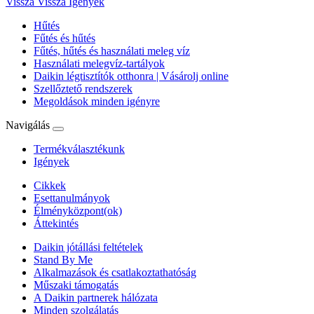
Vissza
Vissza Igények
Hűtés
Fűtés és hűtés
Fűtés, hűtés és használati meleg víz
Használati melegvíz-tartályok
Daikin légtisztítók otthonra | Vásárolj online
Szellőztető rendszerek
Megoldások minden igényre
Navigálás
Termékválasztékunk
Igények
Cikkek
Esettanulmányok
Élményközpont(ok)
Áttekintés
Daikin jótállási feltételek
Stand By Me
Alkalmazások és csatlakoztathatóság
Műszaki támogatás
A Daikin partnerek hálózata
Minden szolgálatás