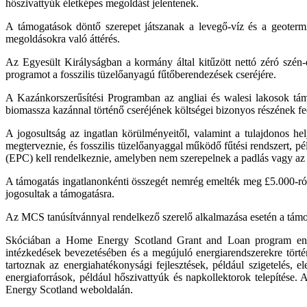
hőszivattyúk életképes megoldást jelentenek.
A támogatások döntő szerepet játszanak a levegő-víz és a geoterm
megoldásokra való áttérés.
Az Egyesült Királyságban a kormány által kitűzött nettó zéró szén
programot a fosszilis tüzelőanyagú fűtőberendezések cseréjére.
A Kazánkorszerűsítési Programban az angliai és walesi lakosok támog
biomassza kazánnal történő cseréjének költségei bizonyos részének fe
A jogosultság az ingatlan körülményeitől, valamint a tulajdonos hely
megterveznie, és fosszilis tüzelőanyaggal működő fűtési rendszert, pél
(EPC) kell rendelkeznie, amelyben nem szerepelnek a padlás vagy az ü
A támogatás ingatlanonkénti összegét nemrég emelték meg £5.000-ról 
jogosultak a támogatásra.
Az MCS tanúsítvánnyal rendelkező szerelő alkalmazása esetén a támoga
Skóciában a Home Energy Scotland Grant and Loan program energia
intézkedések bevezetésében és a megújuló energiarendszerekre tört
tartoznak az energiahatékonysági fejlesztések, például szigetelés,
energiaforrások, például hőszivattyúk és napkollektorok telepítése
Energy Scotland weboldalán.