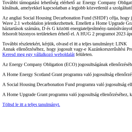
További támogatási lehetőség elérhető az Energy Company Obligati
kínálnak, amelyekkel kapcsolatban a legjobb közvetlenül a szolgáltató
Az angliai Social Housing Decarbonation Fund (SHDF) célja, hogy javí
Wave 2.1 weboldalon jelentkezhetnek. Emellett a Home Upgrade Grant
háztartások számára, D és G közötti energiateljesítmény-tanúsítványo
felsorolt bizonyos területeken érhető el. A HUG 2 programot 2023 ápri
További részletekért, kérjük, olvasd el itt a teljes tanulmányt: LINK
Annak ellenőrzéséhez, hogy jogosult vagy-e Kazánkorszerűsítési Pro
Keresd meg egy vállalkozó weboldalát
felületen.
Az Energy Company Obligation (ECO) jogosultságának ellenőrzéséhe
A Home Energy Scotland Grant programra való jogosultság ellenőrzé
A Social Housing Decarbonation Fund programra való jogosultság ell
A Home Upgrade Grant programra való jogosultság ellenőrzéséhez, k
Töltsd le itt a teljes tanulmányt.