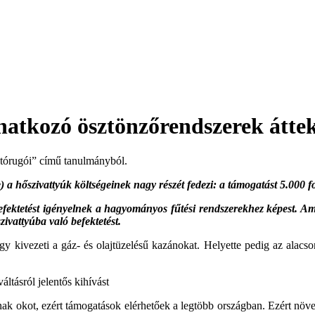
natkozó ösztönzőrendszerek áttek
atórugói” című tanulmányból.
hőszivattyúk költségeinek nagy részét fedezi: a támogatást 5.000 fon
efektetést igényelnek a hagyományos fűtési rendszerekhez képest. Am
vattyúba való befektetést.
y kivezeti a gáz- és olajtüzelésű kazánokat. Helyette pedig az alacs
ltásról jelentős kihívást
k okot, ezért támogatások elérhetőek a legtöbb országban. Ezért növek