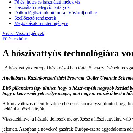
Fűtés, hűtés és használati meleg víz
Használati melegvíz-tartályok
Daikin légtisztítók otthonra | Vásárolj online
Szellőztető rendszerek
Megoldások minden igényre
Vissza
Vissza Igények
Fűtés és hűtés
A hőszivattyús technológiára vo
„A hőszivattyúk európai háztartásokban történő bevezetésének mozg
Angliában a Kazánkorszerűsítési Program (Boiler Upgrade Scheme) a 
Első pillantásra úgy tűnhet, hogy a hőszivattyúk nagyobb kezdeti b
hogy a kedvezmények esélye magas, ami nagyon vonzóvá teszi a hőszi
A klímaváltozás elleni küzdelemben sok kormányzat döntött úgy, hog
például a hőszivattyúk.
Visszatekintve, a háztulajdonosok meggyőzése a hőszivattyúkra való vá
jelentett. Azonban a növekvő gázárak Európa-szerte aggodalomra adna