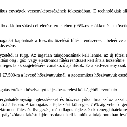
ikus egységek versenyképességének fokozásában. E technológiák alka
-dioxid-kibocsátási cél elérése érdekében (95%-os csökkentés a köve
atást kaphatnak a fosszilis tüzelésű fűtési rendszerek - beleértve az
dezésére.
zetétől is függ. Az ingatlan tulajdonosának kell lennie, az új fűtési 
dául olaj-, gáz- vagy elektromos fűtési rendszert kell általa lecserélni
reges falak szigetelésére vonatkozó ajánlások. Ez a kedvezmény csak a 
£7.500-ra a levegő hőszivattyúknál, a geotermikus hőszivattyúk eseté
tás értéke a hőszivattyú teljes beszerelési költségéből levonható.
hatékonysági fejlesztéseket és hőszivattyúkat finanszíroz azzal a
énő átállásban. A támogatás a fejlesztési költségek 75%-áig vehető
 elektromos fűtés és üvegezés, másodlagos fejlesztések (energiahaté
. A pályázóknak lakástulajdonosoknak kell lenniük a tulajdonukban lév