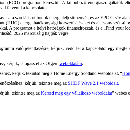
on (ECO) programon keresztül. A különböző energiaszolgáltatók eltér
val felvenni a kapcsolatot.
tsa a szociális otthonok energiateljesítményét, és az EPC C sáv alatt
 (HUG) energiahatékonysági korszerűsítéseket és alacsony szén-dioxid
kkal. A programot a helyi hatóságok finanszírozzák, és a „Find your l
lisától 2025 márciusáig hajtják végre.
gramra való jelentkezésre, kérjük, vedd fel a kapcsolatot egy megfe
z, kérjük, látogass el az Ofgem
weboldalára
.
séhez, kérjük, tekintsd meg a Home Energy Scotland weboldalát, “
Hom
enőrzéséhez, kérjük, tekintse meg az
SHDF Wave 2.1 weboldalt.
érjük, tekintse meg az
Keresd meg egy vállalkozó weboldalát
” webes e