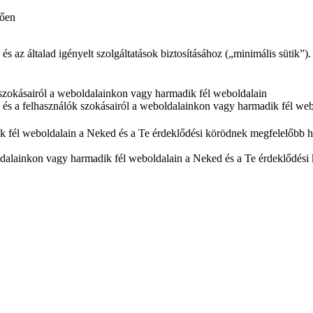
tően
az általad igényelt szolgáltatások biztosításához („minimális sütik”).
ók szokásairól a weboldalainkon vagy harmadik fél weboldalain
ól és a felhasználók szokásairól a weboldalainkon vagy harmadik fél we
k fél weboldalain a Neked és a Te érdeklődési körödnek megfelelőbb hi
dalainkon vagy harmadik fél weboldalain a Neked és a Te érdeklődési 