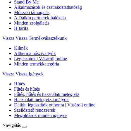
Stand By Me
Alkalmazások és csatlakoztathatóság
Műszaki támogatás
A Daikin partnerek hálózata
Minden szolgálatás
H-tarifa
Vissza
Vissza Termékválasztékunk
Klímák
Altherma hőszivattyúk
Légtisztítók | Vásárolj online
Minden termékkategória
Vissza
Vissza Igények
Hűtés
Fűtés és hűtés
Fűtés, hűtés és használati meleg víz
Használati melegvíz-tartályok
Daikin légtisztítók otthonra | Vásárolj online
Szellőztető rendszerek
Megoldások minden igényre
Navigálás