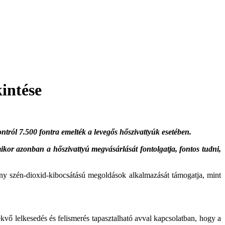
intése
tról 7.500 fontra emelték a levegős hőszivattyúk esetében.
ikor azonban a hőszivattyú megvásárlását fontolgatja, fontos tudni,
ony szén-dioxid-kibocsátású megoldások alkalmazását támogatja, mint
vő lelkesedés és felismerés tapasztalható avval kapcsolatban, hogy a