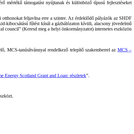
ő mértékű támogatást nyújtanak és különböző típusú fejlesztéseket
i otthonokat feljavítsa erre a szintre. Az érdeklődő pályázók az SHDF
-kibocsátású fűtést kínál a gázhálózaton kívüli, alacsony jövedelmű
ocal council” (Keresd meg a helyi önkormányzatot) internetes eszközön
lelő, MCS-tanúsítvánnyal rendelkező telepítő szakemberrel az
MCS –
e Energy Scotland Grant and Loan: részletek
”.
szközt.