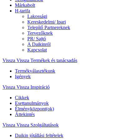
Márkabolt
H-tarifa
Lakossági
Kereskedelmi/ Ipari
Telepítő Partnereknek
Tervezőknek
PR/ Sajtó
A Daikinról
Kapcsolat
Vissza
Vissza Termékek és tanácsadás
Termékválasztékunk
Igények
Vissza
Vissza Inspiráció
Cikkek
Esettanulmányok
Élményközpont(ok)
Áttekintés
Vissza
Vissza Szolgáltatások
Daikin jótállási feltételek