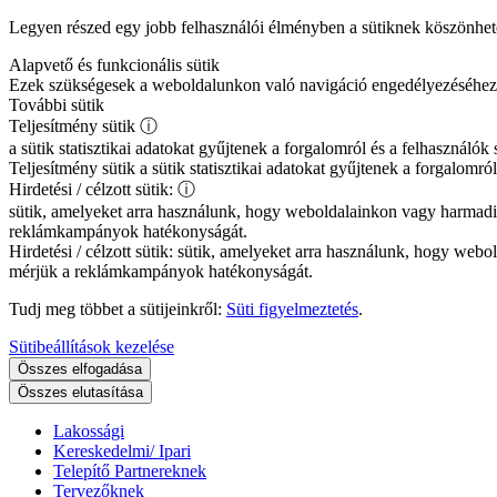
Legyen részed egy jobb felhasználói élményben a sütiknek köszönhe
Alapvető és funkcionális sütik
Ezek szükségesek a weboldalunkon való navigáció engedélyezéséhez és 
További sütik
Teljesítmény sütik
ⓘ
a sütik statisztikai adatokat gyűjtenek a forgalomról és a felhasznál
Teljesítmény sütik
a sütik statisztikai adatokat gyűjtenek a forgalomr
Hirdetési / célzott sütik:
ⓘ
sütik, amelyeket arra használunk, hogy weboldalainkon vagy harmadi
reklámkampányok hatékonyságát.
Hirdetési / célzott sütik:
sütik, amelyeket arra használunk, hogy webol
mérjük a reklámkampányok hatékonyságát.
Tudj meg többet a sütijeinkről:
Süti figyelmeztetés
.
Sütibeállítások kezelése
Összes elfogadása
Összes elutasítása
Lakossági
Kereskedelmi/ Ipari
Telepítő Partnereknek
Tervezőknek