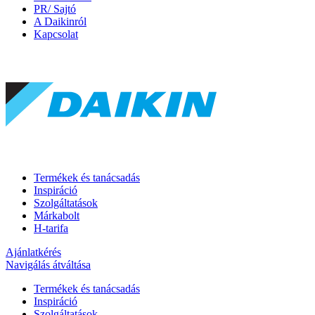
PR/ Sajtó
A Daikinról
Kapcsolat
Termékek és tanácsadás
Inspiráció
Szolgáltatások
Márkabolt
H-tarifa
Ajánlatkérés
Navigálás átváltása
Termékek és tanácsadás
Inspiráció
Szolgáltatások