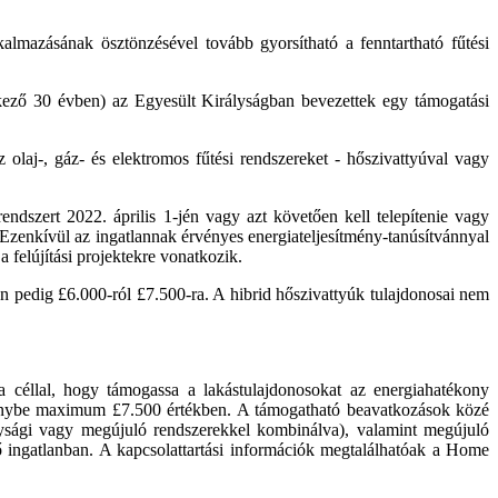
lmazásának ösztönzésével tovább gyorsítható a fenntartható fűtési
tkező 30 évben) az Egyesült Királyságban bevezettek egy támogatási
 olaj-, gáz- és elektromos fűtési rendszereket - hőszivattyúval vagy
rendszert 2022. április 1-jén vagy azt követően kell telepítenie vagy
e. Ezenkívül az ingatlannak érvényes energiateljesítmény-tanúsítvánnyal
felújítási projektekre vonatkozik.
n pedig £6.000-ról £7.500-ra. A hibrid hőszivattyúk tulajdonosai nem
 céllal, hogy támogassa a lakástulajdonosokat az energiahatékony
 igénybe maximum £7.500 értékben. A támogatható beavatkozások közé
konysági vagy megújuló rendszerekkel kombinálva), valamint megújuló
ő ingatlanban. A kapcsolattartási információk megtalálhatóak a Home