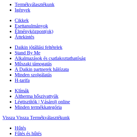
Termékválasztékunk
Igények
Cikkek
Esettanulmányok
Élményközpont(ok)
Áttekintés
Daikin jótállási feltételek
Stand By Me
Alkalmazások és csatlakoztathatóság
Műszaki támogatás
A Daikin partnerek hálózata
Minden szolgálatás
H-tarifa
Klímák
Altherma hőszivattyúk
Légtisztítók | Vásárolj online
Minden termékkategória
Vissza
Vissza Termékválasztékunk
Hűtés
Fűtés és hűtés