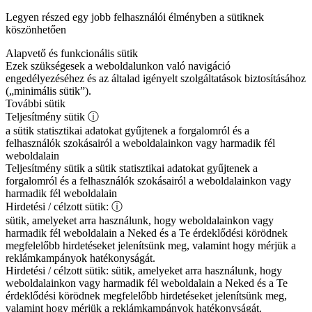
Legyen részed egy jobb felhasználói élményben a sütiknek
köszönhetően
Alapvető és funkcionális sütik
Ezek szükségesek a weboldalunkon való navigáció
engedélyezéséhez és az általad igényelt szolgáltatások biztosításához
(„minimális sütik”).
További sütik
Teljesítmény sütik
ⓘ
a sütik statisztikai adatokat gyűjtenek a forgalomról és a
felhasználók szokásairól a weboldalainkon vagy harmadik fél
weboldalain
Teljesítmény sütik
a sütik statisztikai adatokat gyűjtenek a
forgalomról és a felhasználók szokásairól a weboldalainkon vagy
harmadik fél weboldalain
Hirdetési / célzott sütik:
ⓘ
sütik, amelyeket arra használunk, hogy weboldalainkon vagy
harmadik fél weboldalain a Neked és a Te érdeklődési körödnek
megfelelőbb hirdetéseket jelenítsünk meg, valamint hogy mérjük a
reklámkampányok hatékonyságát.
Hirdetési / célzott sütik:
sütik, amelyeket arra használunk, hogy
weboldalainkon vagy harmadik fél weboldalain a Neked és a Te
érdeklődési körödnek megfelelőbb hirdetéseket jelenítsünk meg,
valamint hogy mérjük a reklámkampányok hatékonyságát.