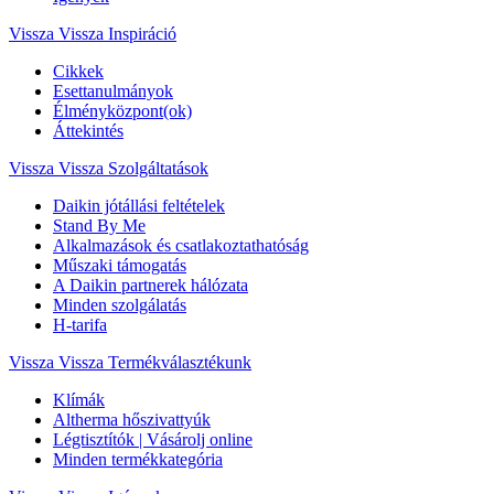
Vissza
Vissza Inspiráció
Cikkek
Esettanulmányok
Élményközpont(ok)
Áttekintés
Vissza
Vissza Szolgáltatások
Daikin jótállási feltételek
Stand By Me
Alkalmazások és csatlakoztathatóság
Műszaki támogatás
A Daikin partnerek hálózata
Minden szolgálatás
H-tarifa
Vissza
Vissza Termékválasztékunk
Klímák
Altherma hőszivattyúk
Légtisztítók | Vásárolj online
Minden termékkategória