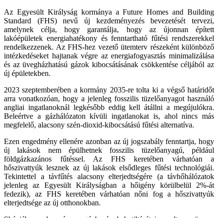
Az Egyesült Királyság kormánya a Future Homes and Building
Standard (FHS) nevű új kezdeményezés bevezetését tervezi,
amelynek célja, hogy garantálja, hogy az újonnan épített
lakóépületek energiahatékony és fenntartható fűtési rendszerekkel
rendelkezzenek. Az FHS-hez vezető ütemterv részeként különböző
intézkedéseket hajtanak végre az energiafogyasztás minimalizálása
és az üvegházhatású gázok kibocsátásának csökkentése céljából az
új épületekben.
2023 szeptemberében a kormány 2035-re tolta ki a végső határidőt
arra vonatkozóan, hogy a jelenleg fosszilis tüzelőanyagot használó
angliai ingatlanoknál legkésőbb eddig kell átállni a megújulókra.
Beleértve a gázhálózaton kívüli ingatlanokat is, ahol nincs más
megfelelő, alacsony szén-dioxid-kibocsátású fűtési alternatíva.
Ezen engedmény ellenére azonban az új jogszabály fenntartja, hogy
új lakások nem épülhetnek fosszilis tüzelőanyagú, például
földgázkazános fűtéssel. Az FHS keretében várhatóan a
hőszivattyúk lesznek az új lakások elsődleges fűtési technológiái.
Tekintettel a távfűtés alacsony elterjedtségére (a távhőhálózatok
jelenleg az Egyesült Királyságban a hőigény körülbelül 2%-át
fedezik), az FHS keretében várhatóan nőni fog a hőszivattyúk
elterjedtsége az új otthonokban.