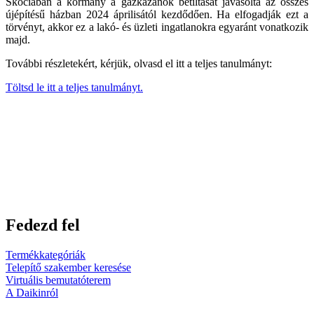
Skóciában a kormány a gázkazánok betiltását javasolta az összes
újépítésű házban 2024 áprilisától kezdődően. Ha elfogadják ezt a
törvényt, akkor ez a lakó- és üzleti ingatlanokra egyaránt vonatkozik
majd.
További részletekért, kérjük, olvasd el itt a teljes tanulmányt:
Töltsd le itt a teljes tanulmányt.
Fedezd fel
Termékkategóriák
Telepítő szakember keresése
Virtuális bemutatóterem
A Daikinról