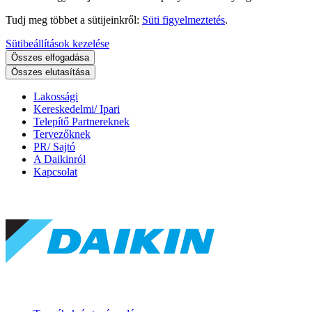
Tudj meg többet a sütijeinkről:
Süti figyelmeztetés
.
Sütibeállítások kezelése
Összes elfogadása
Összes elutasítása
Lakossági
Kereskedelmi/ Ipari
Telepítő Partnereknek
Tervezőknek
PR/ Sajtó
A Daikinról
Kapcsolat