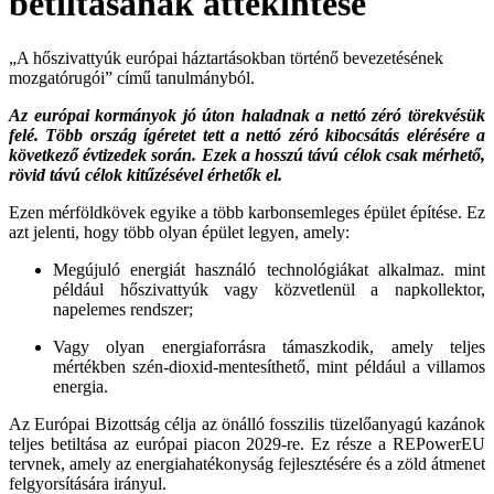
betiltásának áttekintése
„A hőszivattyúk európai háztartásokban történő bevezetésének
mozgatórugói” című tanulmányból.
Az európai kormányok jó úton haladnak a nettó zéró törekvésük
felé. Több ország ígéretet tett a nettó zéró kibocsátás elérésére a
következő évtizedek során. Ezek a hosszú távú célok csak mérhető,
rövid távú célok kitűzésével érhetők el.
Ezen mérföldkövek egyike a több karbonsemleges épület építése. Ez
azt jelenti, hogy több olyan épület legyen, amely:
Megújuló energiát használó technológiákat alkalmaz. mint
például hőszivattyúk vagy közvetlenül a napkollektor,
napelemes rendszer;
Vagy olyan energiaforrásra támaszkodik, amely teljes
mértékben szén-dioxid-mentesíthető, mint például a villamos
energia.
Az Európai Bizottság célja az önálló fosszilis tüzelőanyagú kazánok
teljes betiltása az európai piacon 2029-re. Ez része a REPowerEU
tervnek, amely az energiahatékonyság fejlesztésére és a zöld átmenet
felgyorsítására irányul.