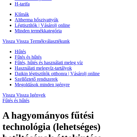
H-tarifa
Klímák
Altherma hőszivattyúk
Légtisztítók | Vásárolj online
Minden termékkategória
Vissza
Vissza Termékválasztékunk
Hűtés
Fűtés és hűtés
Fűtés, hűtés és használati meleg víz
Használati melegvíz-tartályok
Daikin légtisztítók otthonra | Vásárolj online
Szellőztető rendszerek
Megoldások minden igényre
Vissza
Vissza Igények
Fűtés és hűtés
A hagyományos fűtési
technológia (lehetséges)