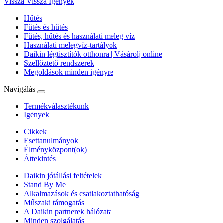
Vissza
Vissza Igények
Hűtés
Fűtés és hűtés
Fűtés, hűtés és használati meleg víz
Használati melegvíz-tartályok
Daikin légtisztítók otthonra | Vásárolj online
Szellőztető rendszerek
Megoldások minden igényre
Navigálás
Termékválasztékunk
Igények
Cikkek
Esettanulmányok
Élményközpont(ok)
Áttekintés
Daikin jótállási feltételek
Stand By Me
Alkalmazások és csatlakoztathatóság
Műszaki támogatás
A Daikin partnerek hálózata
Minden szolgálatás