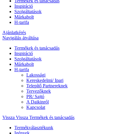
Termékek és tanácsadás
Inspiráció
Szolgáltatások
Márkabolt
H-tarifa
Ajánlatkérés
Navigálás átváltása
Termékek és tanácsadás
Inspiráció
Szolgáltatások
Márkabolt
H-tarifa
Lakossági
Kereskedelmi/ Ipari
Telepítő Partnereknek
Tervezőknek
PR/ Sajtó
A Daikinról
Kapcsolat
Vissza
Vissza Termékek és tanácsadás
Termékválasztékunk
Igények