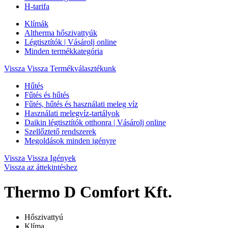
H-tarifa
Klímák
Altherma hőszivattyúk
Légtisztítók | Vásárolj online
Minden termékkategória
Vissza
Vissza Termékválasztékunk
Hűtés
Fűtés és hűtés
Fűtés, hűtés és használati meleg víz
Használati melegvíz-tartályok
Daikin légtisztítók otthonra | Vásárolj online
Szellőztető rendszerek
Megoldások minden igényre
Vissza
Vissza Igények
Vissza az áttekintéshez
Thermo D Comfort Kft.
Hőszivattyú
Klíma