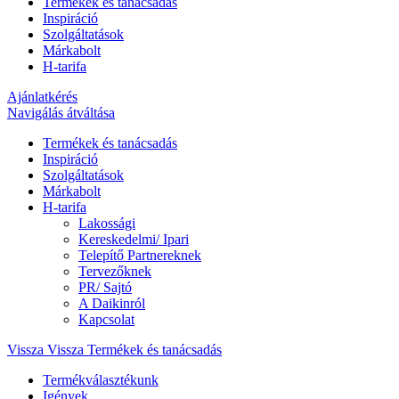
Termékek és tanácsadás
Inspiráció
Szolgáltatások
Márkabolt
H-tarifa
Ajánlatkérés
Navigálás átváltása
Termékek és tanácsadás
Inspiráció
Szolgáltatások
Márkabolt
H-tarifa
Lakossági
Kereskedelmi/ Ipari
Telepítő Partnereknek
Tervezőknek
PR/ Sajtó
A Daikinról
Kapcsolat
Vissza
Vissza Termékek és tanácsadás
Termékválasztékunk
Igények