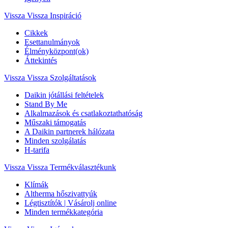
Vissza
Vissza Inspiráció
Cikkek
Esettanulmányok
Élményközpont(ok)
Áttekintés
Vissza
Vissza Szolgáltatások
Daikin jótállási feltételek
Stand By Me
Alkalmazások és csatlakoztathatóság
Műszaki támogatás
A Daikin partnerek hálózata
Minden szolgálatás
H-tarifa
Vissza
Vissza Termékválasztékunk
Klímák
Altherma hőszivattyúk
Légtisztítók | Vásárolj online
Minden termékkategória