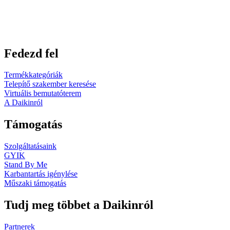
Fedezd fel
Termékkategóriák
Telepítő szakember keresése
Virtuális bemutatóterem
A Daikinról
Támogatás
Szolgáltatásaink
GYIK
Stand By Me
Karbantartás igénylése
Műszaki támogatás
Tudj meg többet a Daikinról
Partnerek