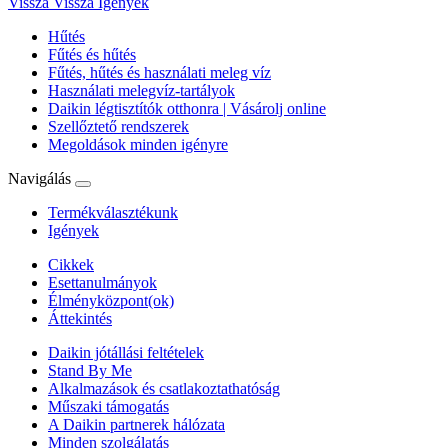
Vissza
Vissza Igények
Hűtés
Fűtés és hűtés
Fűtés, hűtés és használati meleg víz
Használati melegvíz-tartályok
Daikin légtisztítók otthonra | Vásárolj online
Szellőztető rendszerek
Megoldások minden igényre
Navigálás
Termékválasztékunk
Igények
Cikkek
Esettanulmányok
Élményközpont(ok)
Áttekintés
Daikin jótállási feltételek
Stand By Me
Alkalmazások és csatlakoztathatóság
Műszaki támogatás
A Daikin partnerek hálózata
Minden szolgálatás