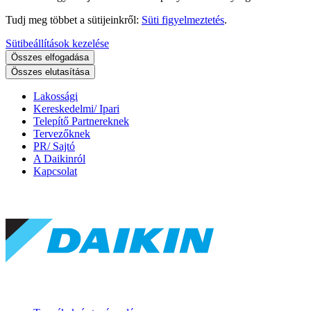
Tudj meg többet a sütijeinkről:
Süti figyelmeztetés
.
Sütibeállítások kezelése
Összes elfogadása
Összes elutasítása
Lakossági
Kereskedelmi/ Ipari
Telepítő Partnereknek
Tervezőknek
PR/ Sajtó
A Daikinról
Kapcsolat