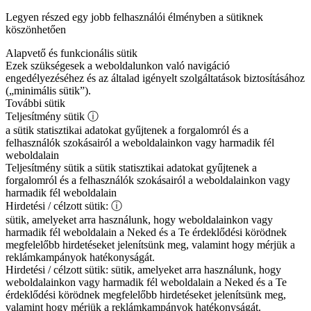
Legyen részed egy jobb felhasználói élményben a sütiknek
köszönhetően
Alapvető és funkcionális sütik
Ezek szükségesek a weboldalunkon való navigáció
engedélyezéséhez és az általad igényelt szolgáltatások biztosításához
(„minimális sütik”).
További sütik
Teljesítmény sütik
ⓘ
a sütik statisztikai adatokat gyűjtenek a forgalomról és a
felhasználók szokásairól a weboldalainkon vagy harmadik fél
weboldalain
Teljesítmény sütik
a sütik statisztikai adatokat gyűjtenek a
forgalomról és a felhasználók szokásairól a weboldalainkon vagy
harmadik fél weboldalain
Hirdetési / célzott sütik:
ⓘ
sütik, amelyeket arra használunk, hogy weboldalainkon vagy
harmadik fél weboldalain a Neked és a Te érdeklődési körödnek
megfelelőbb hirdetéseket jelenítsünk meg, valamint hogy mérjük a
reklámkampányok hatékonyságát.
Hirdetési / célzott sütik:
sütik, amelyeket arra használunk, hogy
weboldalainkon vagy harmadik fél weboldalain a Neked és a Te
érdeklődési körödnek megfelelőbb hirdetéseket jelenítsünk meg,
valamint hogy mérjük a reklámkampányok hatékonyságát.