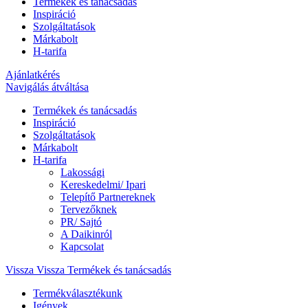
Termékek és tanácsadás
Inspiráció
Szolgáltatások
Márkabolt
H-tarifa
Ajánlatkérés
Navigálás átváltása
Termékek és tanácsadás
Inspiráció
Szolgáltatások
Márkabolt
H-tarifa
Lakossági
Kereskedelmi/ Ipari
Telepítő Partnereknek
Tervezőknek
PR/ Sajtó
A Daikinról
Kapcsolat
Vissza
Vissza Termékek és tanácsadás
Termékválasztékunk
Igények