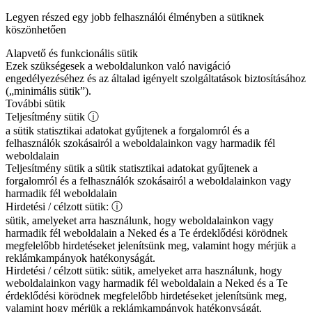
Legyen részed egy jobb felhasználói élményben a sütiknek
köszönhetően
Alapvető és funkcionális sütik
Ezek szükségesek a weboldalunkon való navigáció
engedélyezéséhez és az általad igényelt szolgáltatások biztosításához
(„minimális sütik”).
További sütik
Teljesítmény sütik
ⓘ
a sütik statisztikai adatokat gyűjtenek a forgalomról és a
felhasználók szokásairól a weboldalainkon vagy harmadik fél
weboldalain
Teljesítmény sütik
a sütik statisztikai adatokat gyűjtenek a
forgalomról és a felhasználók szokásairól a weboldalainkon vagy
harmadik fél weboldalain
Hirdetési / célzott sütik:
ⓘ
sütik, amelyeket arra használunk, hogy weboldalainkon vagy
harmadik fél weboldalain a Neked és a Te érdeklődési körödnek
megfelelőbb hirdetéseket jelenítsünk meg, valamint hogy mérjük a
reklámkampányok hatékonyságát.
Hirdetési / célzott sütik:
sütik, amelyeket arra használunk, hogy
weboldalainkon vagy harmadik fél weboldalain a Neked és a Te
érdeklődési körödnek megfelelőbb hirdetéseket jelenítsünk meg,
valamint hogy mérjük a reklámkampányok hatékonyságát.