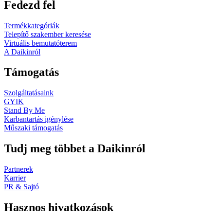
Fedezd fel
Termékkategóriák
Telepítő szakember keresése
Virtuális bemutatóterem
A Daikinról
Támogatás
Szolgáltatásaink
GYIK
Stand By Me
Karbantartás igénylése
Műszaki támogatás
Tudj meg többet a Daikinról
Partnerek
Karrier
PR & Sajtó
Hasznos hivatkozások