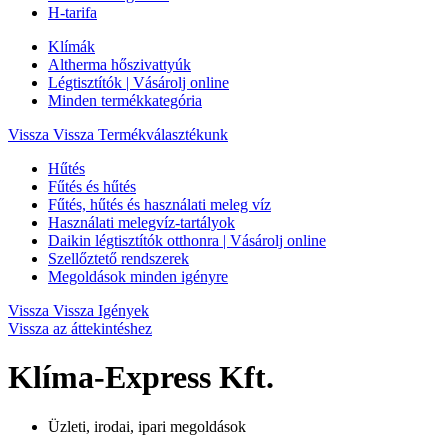
H-tarifa
Klímák
Altherma hőszivattyúk
Légtisztítók | Vásárolj online
Minden termékkategória
Vissza
Vissza Termékválasztékunk
Hűtés
Fűtés és hűtés
Fűtés, hűtés és használati meleg víz
Használati melegvíz-tartályok
Daikin légtisztítók otthonra | Vásárolj online
Szellőztető rendszerek
Megoldások minden igényre
Vissza
Vissza Igények
Vissza az áttekintéshez
Klíma-Express Kft.
Üzleti, irodai, ipari megoldások