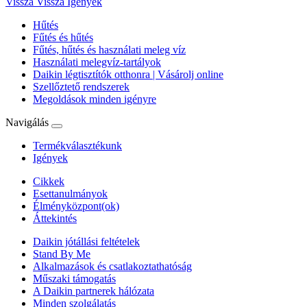
Vissza
Vissza Igények
Hűtés
Fűtés és hűtés
Fűtés, hűtés és használati meleg víz
Használati melegvíz-tartályok
Daikin légtisztítók otthonra | Vásárolj online
Szellőztető rendszerek
Megoldások minden igényre
Navigálás
Termékválasztékunk
Igények
Cikkek
Esettanulmányok
Élményközpont(ok)
Áttekintés
Daikin jótállási feltételek
Stand By Me
Alkalmazások és csatlakoztathatóság
Műszaki támogatás
A Daikin partnerek hálózata
Minden szolgálatás