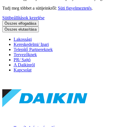
Tudj meg többet a sütijeinkről:
Süti figyelmeztetés
.
Sütibeállítások kezelése
Összes elfogadása
Összes elutasítása
Lakossági
Kereskedelmi/ Ipari
Telepítő Partnereknek
Tervezőknek
PR/ Sajtó
A Daikinról
Kapcsolat