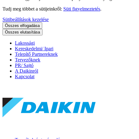
Tudj meg többet a sütijeinkről:
Süti figyelmeztetés
.
Sütibeállítások kezelése
Összes elfogadása
Összes elutasítása
Lakossági
Kereskedelmi/ Ipari
Telepítő Partnereknek
Tervezőknek
PR/ Sajtó
A Daikinról
Kapcsolat