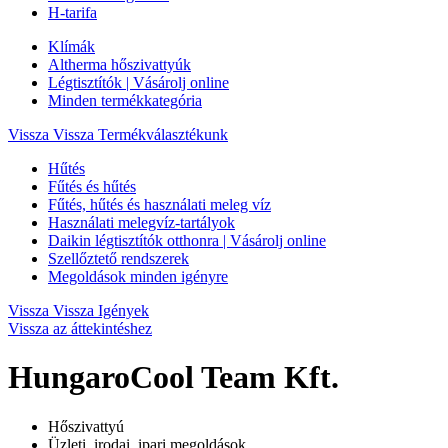
H-tarifa
Klímák
Altherma hőszivattyúk
Légtisztítók | Vásárolj online
Minden termékkategória
Vissza
Vissza Termékválasztékunk
Hűtés
Fűtés és hűtés
Fűtés, hűtés és használati meleg víz
Használati melegvíz-tartályok
Daikin légtisztítók otthonra | Vásárolj online
Szellőztető rendszerek
Megoldások minden igényre
Vissza
Vissza Igények
Vissza az áttekintéshez
HungaroCool Team Kft.
Hőszivattyú
Üzleti, irodai, ipari megoldások