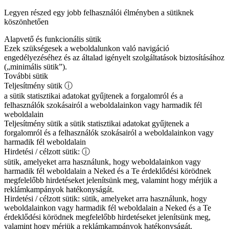
Legyen részed egy jobb felhasználói élményben a sütiknek
köszönhetően
Alapvető és funkcionális sütik
Ezek szükségesek a weboldalunkon való navigáció
engedélyezéséhez és az általad igényelt szolgáltatások biztosításához
(„minimális sütik”).
További sütik
Teljesítmény sütik
ⓘ
a sütik statisztikai adatokat gyűjtenek a forgalomról és a
felhasználók szokásairól a weboldalainkon vagy harmadik fél
weboldalain
Teljesítmény sütik
a sütik statisztikai adatokat gyűjtenek a
forgalomról és a felhasználók szokásairól a weboldalainkon vagy
harmadik fél weboldalain
Hirdetési / célzott sütik:
ⓘ
sütik, amelyeket arra használunk, hogy weboldalainkon vagy
harmadik fél weboldalain a Neked és a Te érdeklődési körödnek
megfelelőbb hirdetéseket jelenítsünk meg, valamint hogy mérjük a
reklámkampányok hatékonyságát.
Hirdetési / célzott sütik:
sütik, amelyeket arra használunk, hogy
weboldalainkon vagy harmadik fél weboldalain a Neked és a Te
érdeklődési körödnek megfelelőbb hirdetéseket jelenítsünk meg,
valamint hogy mérjük a reklámkampányok hatékonyságát.