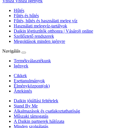
Vissza
Vissza Igények
Hűtés
Fűtés és hűtés
Fűtés, hűtés és használati meleg víz
Használati melegvíz-tartályok
Daikin légtisztítók otthonra | Vásárolj online
Szellőztető rendszerek
Megoldások minden igényre
Navigálás
Termékválasztékunk
Igények
Cikkek
Esettanulmányok
Élményközpont(ok)
Áttekintés
Daikin jótállási feltételek
Stand By Me
Alkalmazások és csatlakoztathatóság
Műszaki támogatás
A Daikin partnerek hálózata
Minden szolgálatás