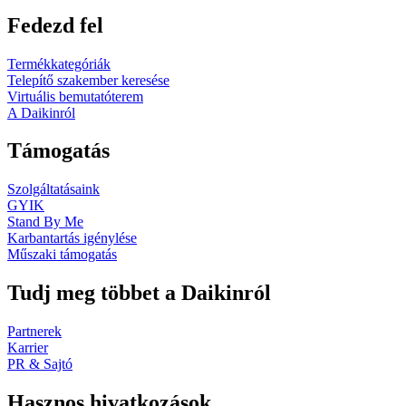
Fedezd fel
Termékkategóriák
Telepítő szakember keresése
Virtuális bemutatóterem
A Daikinról
Támogatás
Szolgáltatásaink
GYIK
Stand By Me
Karbantartás igénylése
Műszaki támogatás
Tudj meg többet a Daikinról
Partnerek
Karrier
PR & Sajtó
Hasznos hivatkozások