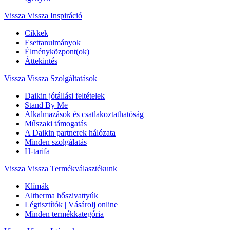
Vissza
Vissza Inspiráció
Cikkek
Esettanulmányok
Élményközpont(ok)
Áttekintés
Vissza
Vissza Szolgáltatások
Daikin jótállási feltételek
Stand By Me
Alkalmazások és csatlakoztathatóság
Műszaki támogatás
A Daikin partnerek hálózata
Minden szolgálatás
H-tarifa
Vissza
Vissza Termékválasztékunk
Klímák
Altherma hőszivattyúk
Légtisztítók | Vásárolj online
Minden termékkategória