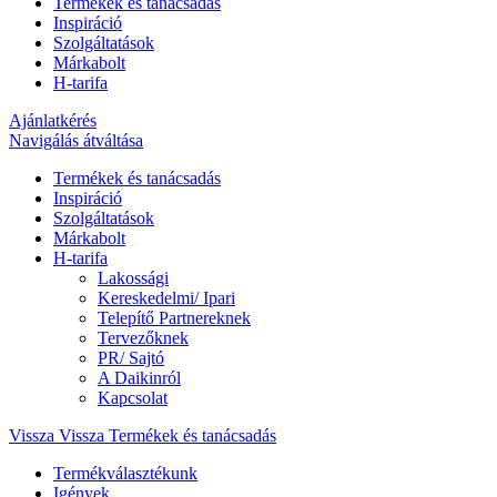
Termékek és tanácsadás
Inspiráció
Szolgáltatások
Márkabolt
H-tarifa
Ajánlatkérés
Navigálás átváltása
Termékek és tanácsadás
Inspiráció
Szolgáltatások
Márkabolt
H-tarifa
Lakossági
Kereskedelmi/ Ipari
Telepítő Partnereknek
Tervezőknek
PR/ Sajtó
A Daikinról
Kapcsolat
Vissza
Vissza Termékek és tanácsadás
Termékválasztékunk
Igények