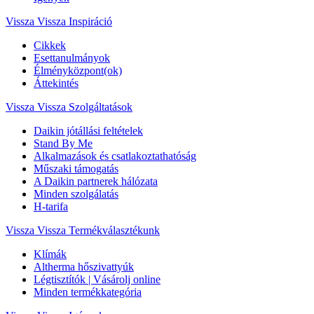
Vissza
Vissza Inspiráció
Cikkek
Esettanulmányok
Élményközpont(ok)
Áttekintés
Vissza
Vissza Szolgáltatások
Daikin jótállási feltételek
Stand By Me
Alkalmazások és csatlakoztathatóság
Műszaki támogatás
A Daikin partnerek hálózata
Minden szolgálatás
H-tarifa
Vissza
Vissza Termékválasztékunk
Klímák
Altherma hőszivattyúk
Légtisztítók | Vásárolj online
Minden termékkategória