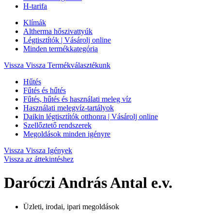
H-tarifa
Klímák
Altherma hőszivattyúk
Légtisztítók | Vásárolj online
Minden termékkategória
Vissza
Vissza Termékválasztékunk
Hűtés
Fűtés és hűtés
Fűtés, hűtés és használati meleg víz
Használati melegvíz-tartályok
Daikin légtisztítók otthonra | Vásárolj online
Szellőztető rendszerek
Megoldások minden igényre
Vissza
Vissza Igények
Vissza az áttekintéshez
Daróczi András Antal e.v.
Üzleti, irodai, ipari megoldások