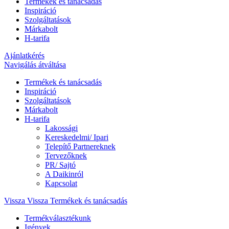
Termékek és tanácsadás
Inspiráció
Szolgáltatások
Márkabolt
H-tarifa
Ajánlatkérés
Navigálás átváltása
Termékek és tanácsadás
Inspiráció
Szolgáltatások
Márkabolt
H-tarifa
Lakossági
Kereskedelmi/ Ipari
Telepítő Partnereknek
Tervezőknek
PR/ Sajtó
A Daikinról
Kapcsolat
Vissza
Vissza Termékek és tanácsadás
Termékválasztékunk
Igények