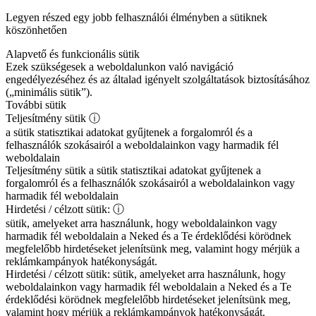
Legyen részed egy jobb felhasználói élményben a sütiknek
köszönhetően
Alapvető és funkcionális sütik
Ezek szükségesek a weboldalunkon való navigáció
engedélyezéséhez és az általad igényelt szolgáltatások biztosításához
(„minimális sütik”).
További sütik
Teljesítmény sütik
ⓘ
a sütik statisztikai adatokat gyűjtenek a forgalomról és a
felhasználók szokásairól a weboldalainkon vagy harmadik fél
weboldalain
Teljesítmény sütik
a sütik statisztikai adatokat gyűjtenek a
forgalomról és a felhasználók szokásairól a weboldalainkon vagy
harmadik fél weboldalain
Hirdetési / célzott sütik:
ⓘ
sütik, amelyeket arra használunk, hogy weboldalainkon vagy
harmadik fél weboldalain a Neked és a Te érdeklődési körödnek
megfelelőbb hirdetéseket jelenítsünk meg, valamint hogy mérjük a
reklámkampányok hatékonyságát.
Hirdetési / célzott sütik:
sütik, amelyeket arra használunk, hogy
weboldalainkon vagy harmadik fél weboldalain a Neked és a Te
érdeklődési körödnek megfelelőbb hirdetéseket jelenítsünk meg,
valamint hogy mérjük a reklámkampányok hatékonyságát.