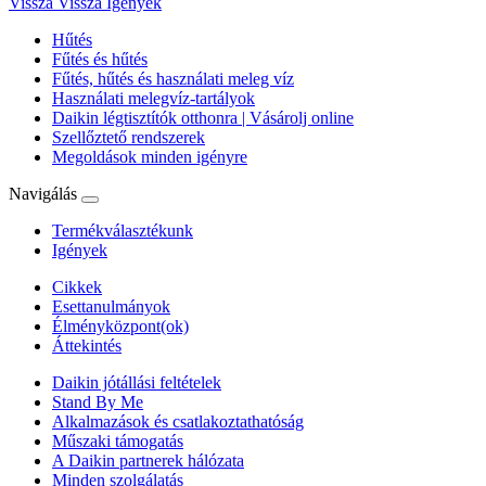
Vissza
Vissza Igények
Hűtés
Fűtés és hűtés
Fűtés, hűtés és használati meleg víz
Használati melegvíz-tartályok
Daikin légtisztítók otthonra | Vásárolj online
Szellőztető rendszerek
Megoldások minden igényre
Navigálás
Termékválasztékunk
Igények
Cikkek
Esettanulmányok
Élményközpont(ok)
Áttekintés
Daikin jótállási feltételek
Stand By Me
Alkalmazások és csatlakoztathatóság
Műszaki támogatás
A Daikin partnerek hálózata
Minden szolgálatás