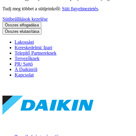
Tudj meg többet a sütijeinkről:
Süti figyelmeztetés
.
Sütibeállítások kezelése
Összes elfogadása
Összes elutasítása
Lakossági
Kereskedelmi/ Ipari
Telepítő Partnereknek
Tervezőknek
PR/ Sajtó
A Daikinról
Kapcsolat