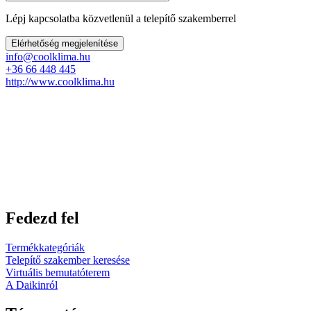
Lépj kapcsolatba közvetlenül a telepítő szakemberrel
Elérhetőség megjelenítése
info@coolklima.hu
+36 66 448 445
http://www.coolklima.hu
Fedezd fel
Termékkategóriák
Telepítő szakember keresése
Virtuális bemutatóterem
A Daikinról