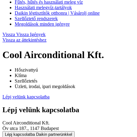
Fűtés, hűtés és használati meleg víz
Használati melegvíz-tartályok
Daikin légtisztítók otthonra | Vásárolj online
Szellőztető rendszerek
Megoldások minden igényre
Vissza
Vissza Igények
Vissza az áttekintéshez
Cool Airconditional Kft.
Hőszivattyú
Klíma
Szellőztetés
Üzleti, irodai, ipari megoldások
Lépj velünk kapcsolatba
Lépj velünk kapcsolatba
Cool Airconditional Kft.
Öv utca 187., 1147 Budapest
Lépj kapcsolatba Daikin partnerünkkel