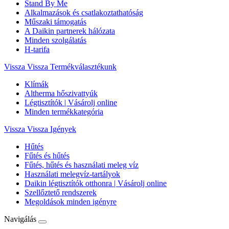
Stand By Me
Alkalmazások és csatlakoztathatóság
Műszaki támogatás
A Daikin partnerek hálózata
Minden szolgálatás
H-tarifa
Vissza
Vissza Termékválasztékunk
Klímák
Altherma hőszivattyúk
Légtisztítók | Vásárolj online
Minden termékkategória
Vissza
Vissza Igények
Hűtés
Fűtés és hűtés
Fűtés, hűtés és használati meleg víz
Használati melegvíz-tartályok
Daikin légtisztítók otthonra | Vásárolj online
Szellőztető rendszerek
Megoldások minden igényre
Navigálás