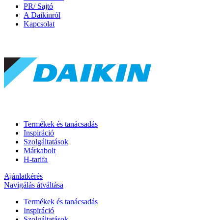
PR/ Sajtó
A Daikinról
Kapcsolat
Termékek és tanácsadás
Inspiráció
Szolgáltatások
Márkabolt
H-tarifa
Ajánlatkérés
Navigálás átváltása
Termékek és tanácsadás
Inspiráció
Szolgáltatások