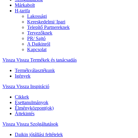
Márkabolt
H-tarifa
Lakossági
Kereskedelmi/ Ipari
Telepítő Partnereknek
Tervezőknek
PR/ Sajtó
A Daikinról
Kapcsolat
Vissza
Vissza Termékek és tanácsadás
Termékválasztékunk
Igények
Vissza
Vissza Inspiráció
Cikkek
Esettanulmányok
Élményközpont(ok)
Áttekintés
Vissza
Vissza Szolgáltatások
Daikin jótállási feltételek