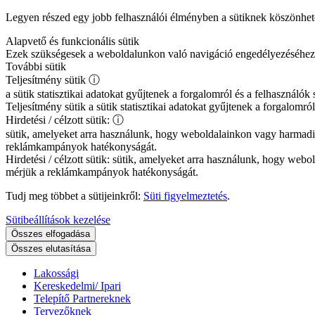
Legyen részed egy jobb felhasználói élményben a sütiknek köszönhe
Alapvető és funkcionális sütik
Ezek szükségesek a weboldalunkon való navigáció engedélyezéséhez és 
További sütik
Teljesítmény sütik
ⓘ
a sütik statisztikai adatokat gyűjtenek a forgalomról és a felhasznál
Teljesítmény sütik
a sütik statisztikai adatokat gyűjtenek a forgalomr
Hirdetési / célzott sütik:
ⓘ
sütik, amelyeket arra használunk, hogy weboldalainkon vagy harmadi
reklámkampányok hatékonyságát.
Hirdetési / célzott sütik:
sütik, amelyeket arra használunk, hogy webol
mérjük a reklámkampányok hatékonyságát.
Tudj meg többet a sütijeinkről:
Süti figyelmeztetés
.
Sütibeállítások kezelése
Összes elfogadása
Összes elutasítása
Lakossági
Kereskedelmi/ Ipari
Telepítő Partnereknek
Tervezőknek