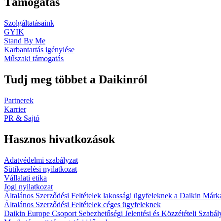
Támogatás
Szolgáltatásaink
GYIK
Stand By Me
Karbantartás igénylése
Műszaki támogatás
Tudj meg többet a Daikinról
Partnerek
Karrier
PR & Sajtó
Hasznos hivatkozások
Adatvédelmi szabályzat
Sütikezelési nyilatkozat
Vállalati etika
Jogi nyilatkozat
Általános Szerződési Feltételek lakossági ügyfeleknek a Daikin Márk
Általános Szerződési Feltételek céges ügyfeleknek
Daikin Europe Csoport Sebezhetőségi Jelentési és Közzétételi Szabál