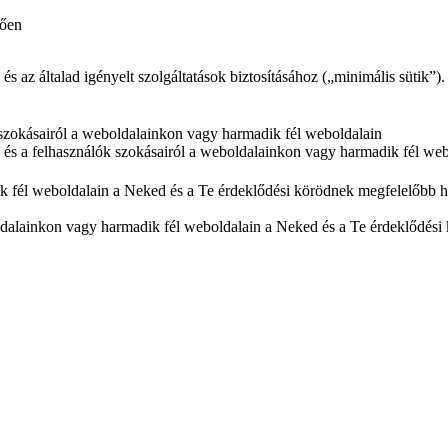
tően
az általad igényelt szolgáltatások biztosításához („minimális sütik”).
ók szokásairól a weboldalainkon vagy harmadik fél weboldalain
ól és a felhasználók szokásairól a weboldalainkon vagy harmadik fél we
k fél weboldalain a Neked és a Te érdeklődési körödnek megfelelőbb hi
dalainkon vagy harmadik fél weboldalain a Neked és a Te érdeklődési 