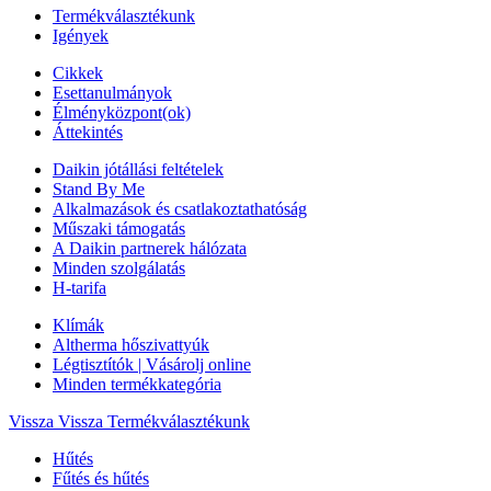
Termékválasztékunk
Igények
Cikkek
Esettanulmányok
Élményközpont(ok)
Áttekintés
Daikin jótállási feltételek
Stand By Me
Alkalmazások és csatlakoztathatóság
Műszaki támogatás
A Daikin partnerek hálózata
Minden szolgálatás
H-tarifa
Klímák
Altherma hőszivattyúk
Légtisztítók | Vásárolj online
Minden termékkategória
Vissza
Vissza Termékválasztékunk
Hűtés
Fűtés és hűtés