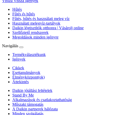
Vissza
Vissza Igények
Hűtés
Fűtés és hűtés
Fűtés, hűtés és használati meleg víz
Használati melegvíz-tartályok
Daikin légtisztítók otthonra | Vásárolj online
Szellőztető rendszerek
Megoldások minden igényre
Navigálás
Termékválasztékunk
Igények
Cikkek
Esettanulmányok
Élményközpont(ok)
Áttekintés
Daikin jótállási feltételek
Stand By Me
Alkalmazások és csatlakoztathatóság
Műszaki támogatás
A Daikin partnerek hálózata
Minden szolgálatás