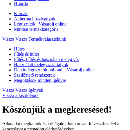
H-tarifa
Klímák
Altherma hőszivattyúk
Légtisztítók | Vásárolj online
Minden termékkategória
Vissza
Vissza Termékválasztékunk
Hűtés
Fűtés és hűtés
Fűtés, hűtés és használati meleg víz
Használati melegvíz-tartályok
Daikin légtisztítók otthonra | Vásárolj online
Szellőztető rendszerek
Megoldások minden igényre
Vissza
Vissza Igények
Vissza a kezdőlapra
Köszönjük a megkeresésed!
Adataidat megkaptuk és kollégáink hamarosan felveszik veled a
kapcsolatot a megadott elérhetőségeken.