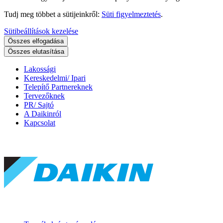
Tudj meg többet a sütijeinkről:
Süti figyelmeztetés
.
Sütibeállítások kezelése
Összes elfogadása
Összes elutasítása
Lakossági
Kereskedelmi/ Ipari
Telepítő Partnereknek
Tervezőknek
PR/ Sajtó
A Daikinról
Kapcsolat