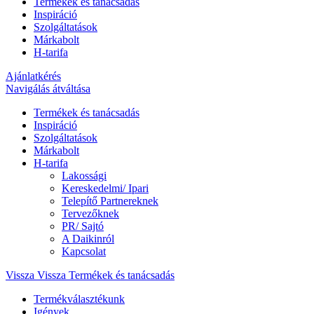
Termékek és tanácsadás
Inspiráció
Szolgáltatások
Márkabolt
H-tarifa
Ajánlatkérés
Navigálás átváltása
Termékek és tanácsadás
Inspiráció
Szolgáltatások
Márkabolt
H-tarifa
Lakossági
Kereskedelmi/ Ipari
Telepítő Partnereknek
Tervezőknek
PR/ Sajtó
A Daikinról
Kapcsolat
Vissza
Vissza Termékek és tanácsadás
Termékválasztékunk
Igények