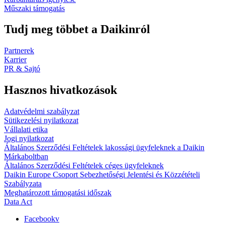
Műszaki támogatás
Tudj meg többet a Daikinról
Partnerek
Karrier
PR & Sajtó
Hasznos hivatkozások
Adatvédelmi szabályzat
Sütikezelési nyilatkozat
Vállalati etika
Jogi nyilatkozat
Általános Szerződési Feltételek lakossági ügyfeleknek a Daikin
Márkaboltban
Általános Szerződési Feltételek céges ügyfeleknek
Daikin Europe Csoport Sebezhetőségi Jelentési és Közzétételi
Szabályzata
Meghatározott támogatási időszak
Data Act
Facebookv