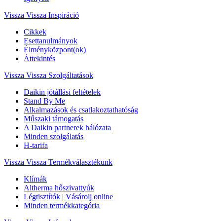
Vissza
Vissza Inspiráció
Cikkek
Esettanulmányok
Élményközpont(ok)
Áttekintés
Vissza
Vissza Szolgáltatások
Daikin jótállási feltételek
Stand By Me
Alkalmazások és csatlakoztathatóság
Műszaki támogatás
A Daikin partnerek hálózata
Minden szolgálatás
H-tarifa
Vissza
Vissza Termékválasztékunk
Klímák
Altherma hőszivattyúk
Légtisztítók | Vásárolj online
Minden termékkategória