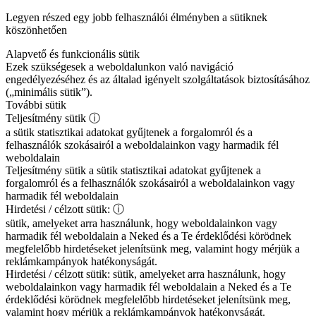
Legyen részed egy jobb felhasználói élményben a sütiknek
köszönhetően
Alapvető és funkcionális sütik
Ezek szükségesek a weboldalunkon való navigáció
engedélyezéséhez és az általad igényelt szolgáltatások biztosításához
(„minimális sütik”).
További sütik
Teljesítmény sütik
ⓘ
a sütik statisztikai adatokat gyűjtenek a forgalomról és a
felhasználók szokásairól a weboldalainkon vagy harmadik fél
weboldalain
Teljesítmény sütik
a sütik statisztikai adatokat gyűjtenek a
forgalomról és a felhasználók szokásairól a weboldalainkon vagy
harmadik fél weboldalain
Hirdetési / célzott sütik:
ⓘ
sütik, amelyeket arra használunk, hogy weboldalainkon vagy
harmadik fél weboldalain a Neked és a Te érdeklődési körödnek
megfelelőbb hirdetéseket jelenítsünk meg, valamint hogy mérjük a
reklámkampányok hatékonyságát.
Hirdetési / célzott sütik:
sütik, amelyeket arra használunk, hogy
weboldalainkon vagy harmadik fél weboldalain a Neked és a Te
érdeklődési körödnek megfelelőbb hirdetéseket jelenítsünk meg,
valamint hogy mérjük a reklámkampányok hatékonyságát.