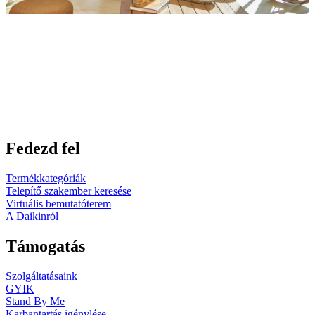
Fedezd fel
Termékkategóriák
Telepítő szakember keresése
Virtuális bemutatóterem
A Daikinról
Támogatás
Szolgáltatásaink
GYIK
Stand By Me
Karbantartás igénylése