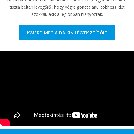
tiszta beltéri levegőről, hogy végre gondtalanul tölthess időt
azokkal, akik a legjobban hiányoztak.
ISMERD MEG A DAIKIN LÉGTISZTÍTÓIT