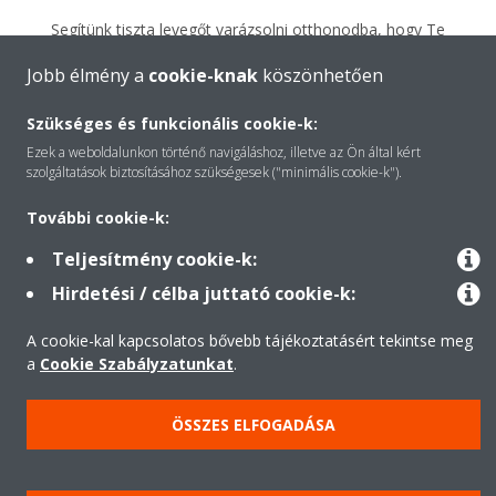
Segítünk tiszta levegőt varázsolni otthonodba, hogy Te
mostantól csak a szeretteidre figyelhess.
Jobb élmény a
cookie-knak
köszönhetően
Szívügyünk a tiszta levegő
Szükséges és funkcionális cookie-k:
Ezek a weboldalunkon történő navigáláshoz, illetve az Ön által kért
RENDELD MEG MOST
szolgáltatások biztosításához szükségesek ("minimális cookie-k").
További cookie-k:
Teljesítmény cookie-k:
Hirdetési / célba juttató cookie-k:
A cookie-kal kapcsolatos bővebb tájékoztatásért tekintse meg
a
Cookie Szabályzatunkat
.
Jogi nyilatkozat
Adatvédelmi szabályzat
ÖSSZES ELFOGADÁSA
Cookie-süti- nyilatkozat
Etika