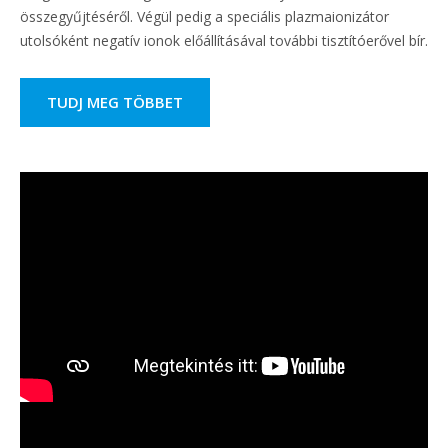
összegyűjtéséről. Végül pedig a speciális plazmaionizátor
utolsóként negatív ionok előállításával további tisztítóerővel bír.
TUDJ MEG TÖBBET