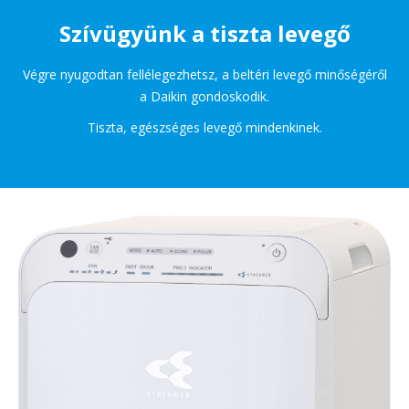
Szívügyünk a tiszta levegő
Végre nyugodtan fellélegezhetsz, a beltéri levegő minőségéről
a Daikin gondoskodik.
Tiszta, egészséges levegő mindenkinek.