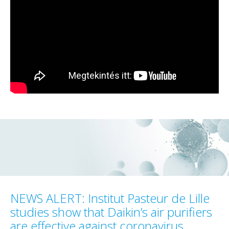
NEWS ALERT: Institut Pasteur de Lille
studies show that Daikin’s air purifiers
are effective against coronavirus