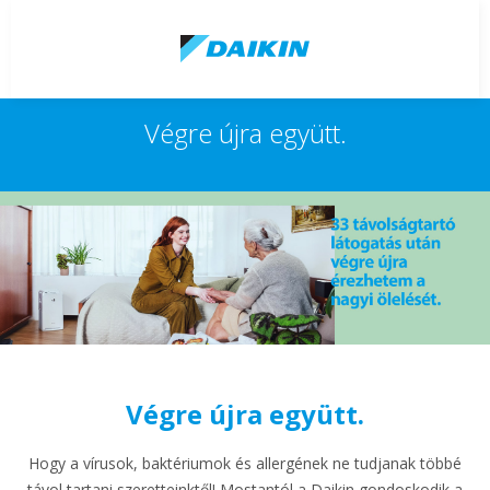
Végre újra együtt.
Végre újra együtt.
Hogy a vírusok, baktériumok és allergének ne tudjanak többé
távol tartani szeretteinktől! Mostantól a Daikin gondoskodik a