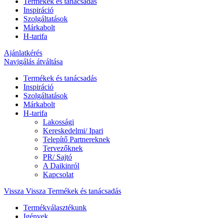
Termékek és tanácsadás
Inspiráció
Szolgáltatások
Márkabolt
H-tarifa
Ajánlatkérés
Navigálás átváltása
Termékek és tanácsadás
Inspiráció
Szolgáltatások
Márkabolt
H-tarifa
Lakossági
Kereskedelmi/ Ipari
Telepítő Partnereknek
Tervezőknek
PR/ Sajtó
A Daikinról
Kapcsolat
Vissza
Vissza Termékek és tanácsadás
Termékválasztékunk
Igények