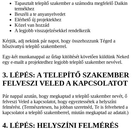
Tapasztalt telepítő szakember a számodra megfelelő Daikin
termékhez
Beszéli a te anyanyelvedet
Elérhető új projektekhez
Közel van hozzád
A legjobb visszajelzésekkel rendelkezik
Kérjük, adj nekünk pár napot, hogy összehozzunk Téged a
hőszivattyú telepítő szakemberrel.
Egy-két munkanappal az űrlap kitöltését követően küldünk Neked
egy e-mailt a projektedhez legjobb telepítő szakember nevével.
3. LÉPÉS: A TELEPÍTŐ SZAKEMBER
FELVESZI VELED A KAPCSOLATOT
Pár nappal azután, hogy megkaptad a telepítő szakember nevét, ő
felveszi Veled a kapcsolatot, hogy egyeztessétek a helyszíni
felmérést. (Természetesen, ha jobban szeretnéd, Te is felveheted a
kapcsolatot a telepítő szakemberrel, miután megkaptad az adatait.)
4. LÉPÉS: HELYSZÍNI FELMÉRÉS