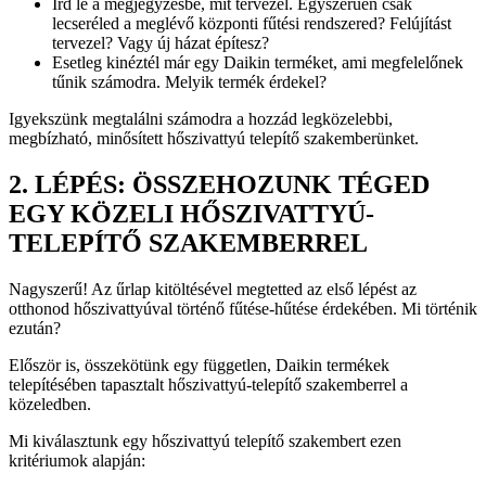
Írd le a megjegyzésbe, mit tervezel. Egyszerűen csak
lecseréled a meglévő központi fűtési rendszered? Felújítást
tervezel? Vagy új házat építesz?
Esetleg kinéztél már egy Daikin terméket, ami megfelelőnek
tűnik számodra. Melyik termék érdekel?
Igyekszünk megtalálni számodra a hozzád legközelebbi,
megbízható, minősített hőszivattyú telepítő szakemberünket.
2. LÉPÉS: ÖSSZEHOZUNK TÉGED
EGY KÖZELI HŐSZIVATTYÚ-
TELEPÍTŐ SZAKEMBERREL
Nagyszerű! Az űrlap kitöltésével megtetted az első lépést az
otthonod hőszivattyúval történő fűtése-hűtése érdekében. Mi történik
ezután?
Először is, összekötünk egy független, Daikin termékek
telepítésében tapasztalt hőszivattyú-telepítő szakemberrel a
közeledben.
Mi kiválasztunk egy hőszivattyú telepítő szakembert ezen
kritériumok alapján: