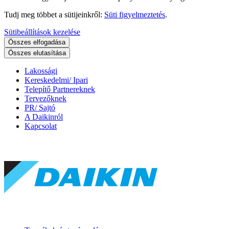
Tudj meg többet a sütijeinkről:
Süti figyelmeztetés
.
Sütibeállítások kezelése
Összes elfogadása
Összes elutasítása
Lakossági
Kereskedelmi/ Ipari
Telepítő Partnereknek
Tervezőknek
PR/ Sajtó
A Daikinról
Kapcsolat