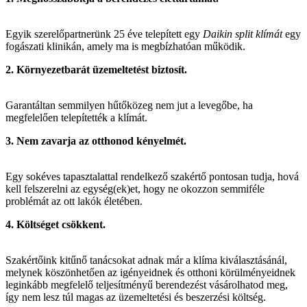
Egyik szerelőpartnerünk 25 éve telepített egy
Daikin split klímát
egy
fogászati klinikán, amely ma is megbízhatóan működik.
2. Környezetbarát üzemeltetést biztosít.
Garantáltan semmilyen hűtőközeg nem jut a levegőbe, ha
megfelelően telepítették a klímát.
3. Nem zavarja az otthonod kényelmét.
Egy sokéves tapasztalattal rendelkező szakértő pontosan tudja, hová
kell felszerelni az egység(ek)et, hogy ne okozzon semmiféle
problémát az ott lakók életében.
4. Költséget csökkent.
Szakértőink kitűnő tanácsokat adnak már a klíma kiválasztásánál,
melynek köszönhetően az igényeidnek és otthoni körülményeidnek
leginkább megfelelő teljesítményű berendezést vásárolhatod meg,
így nem lesz túl magas az üzemeltetési és beszerzési költség.