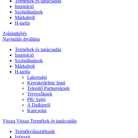
Termékek és tanácsadás
Inspiráció
Szolgáltatások
Márkabolt
H-tarifa
Ajánlatkérés
Navigálás átváltása
Termékek és tanácsadás
Inspiráció
Szolgáltatások
Márkabolt
H-tarifa
Lakossági
Kereskedelmi/ Ipari
Telepítő Partnereknek
Tervezőknek
PR/ Sajtó
A Daikinról
Kapcsolat
Vissza
Vissza Termékek és tanácsadás
Termékválasztékunk
Igények