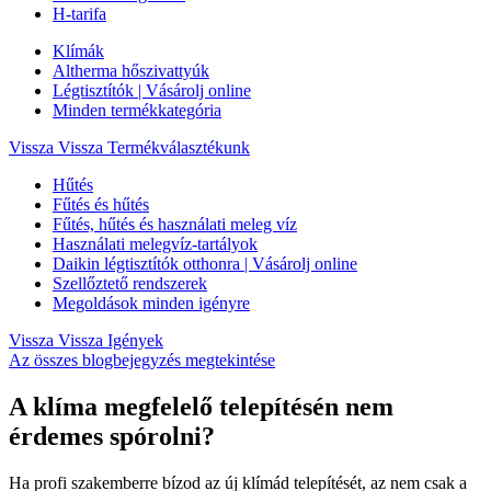
H-tarifa
Klímák
Altherma hőszivattyúk
Légtisztítók | Vásárolj online
Minden termékkategória
Vissza
Vissza Termékválasztékunk
Hűtés
Fűtés és hűtés
Fűtés, hűtés és használati meleg víz
Használati melegvíz-tartályok
Daikin légtisztítók otthonra | Vásárolj online
Szellőztető rendszerek
Megoldások minden igényre
Vissza
Vissza Igények
Az összes blogbejegyzés megtekintése
A klíma megfelelő telepítésén nem
érdemes spórolni?
Ha profi szakemberre bízod az új klímád telepítését, az nem csak a