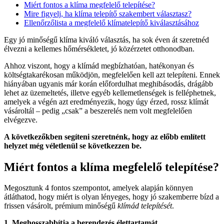
Miért fontos a klíma megfelelő telepítése?
Mire figyelj, ha klíma telepítő szakembert választasz?
Ellenőrzőlista a megfelelő klímatelepítő kiválasztásához
Egy jó minőségű klíma kiváló választás, ha sok éven át szeretnéd
élvezni a kellemes hőmérsékletet, jó közérzetet otthonodban.
Ahhoz viszont, hogy a klímád megbízhatóan, hatékonyan és
költségtakarékosan működjön, megfelelően kell azt telepíteni. Ennek
hiányában ugyanis már korán előfordulhat meghibásodás, drágább
lehet az üzemeltetés, illetve egyéb kellemetlenségek is felléphetnek,
amelyek a végén azt eredményezik, hogy úgy érzed, rossz klímát
vásároltál – pedig „csak” a beszerelés nem volt megfelelően
elvégezve.
A következőkben segíteni szeretnénk, hogy az előbb említett
helyzet még véletlenül se következzen be.
Miért fontos a klíma megfelelő telepítése?
Megosztunk 4 fontos szempontot, amelyek alapján könnyen
átláthatod, hogy miért is olyan lényeges, hogy jó szakemberre bízd a
frissen vásárolt, prémium minőségű
klímád telepítését
.
1. Meghosszabbítja a berendezés élettartamát.