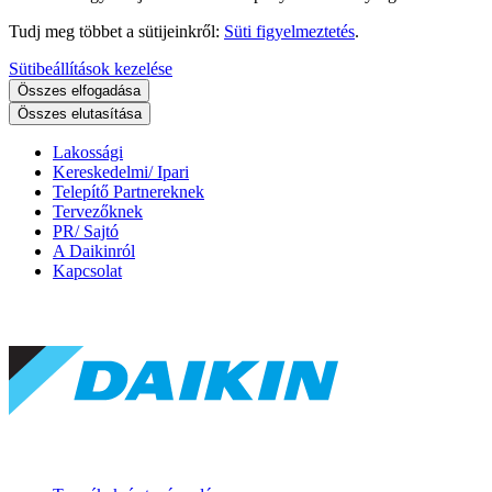
Tudj meg többet a sütijeinkről:
Süti figyelmeztetés
.
Sütibeállítások kezelése
Összes elfogadása
Összes elutasítása
Lakossági
Kereskedelmi/ Ipari
Telepítő Partnereknek
Tervezőknek
PR/ Sajtó
A Daikinról
Kapcsolat