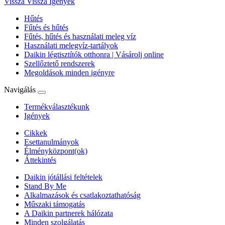
Vissza
Vissza Igények
Hűtés
Fűtés és hűtés
Fűtés, hűtés és használati meleg víz
Használati melegvíz-tartályok
Daikin légtisztítók otthonra | Vásárolj online
Szellőztető rendszerek
Megoldások minden igényre
Navigálás
Termékválasztékunk
Igények
Cikkek
Esettanulmányok
Élményközpont(ok)
Áttekintés
Daikin jótállási feltételek
Stand By Me
Alkalmazások és csatlakoztathatóság
Műszaki támogatás
A Daikin partnerek hálózata
Minden szolgálatás