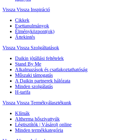
Vissza
Vissza Inspiráció
Cikkek
Esettanulmányok
Élményközpont(ok)
Áttekintés
Vissza
Vissza Szolgáltatások
Daikin jótállási feltételek
Stand By Me
Alkalmazások és csatlakoztathatóság
Műszaki támogatás
A Daikin partnerek hálózata
Minden szolgálatás
H-tarifa
Vissza
Vissza Termékválasztékunk
Klímák
Altherma hőszivattyúk
Légtisztítók | Vásárolj online
Minden termékkategória