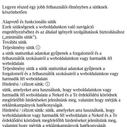
Legyen részed egy jobb felhasználói élményben a sütiknek
köszönhetően
Alapvető és funkcionális sütik
Ezek szükségesek a weboldalunkon való navigáció
engedélyezéséhez és az általad igényelt szolgáltatások biztosításához
(„minimális sütik”).
További sütik
Teljesítmény sütik
ⓘ
a sütik statisztikai adatokat gyűjtenek a forgalomról és a
felhasználók szokásairól a weboldalainkon vagy harmadik fél
weboldalain
Teljesítmény sütik
a sütik statisztikai adatokat gyűjtenek a
forgalomról és a felhasználók szokásairól a weboldalainkon vagy
harmadik fél weboldalain
Hirdetési / célzott sütik:
ⓘ
sütik, amelyeket arra használunk, hogy weboldalainkon vagy
harmadik fél weboldalain a Neked és a Te érdeklődési körödnek
megfelelőbb hirdetéseket jelenítsünk meg, valamint hogy mérjük a
reklámkampányok hatékonyságát.
Hirdetési / célzott sütik:
sütik, amelyeket arra használunk, hogy
weboldalainkon vagy harmadik fél weboldalain a Neked és a Te
érdeklődési körödnek megfelelőbb hirdetéseket jelenítsünk meg,
valamint hogy mérjük a reklámkampányok hatékonyságát.