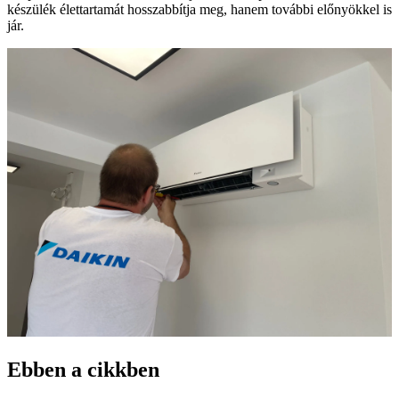
készülék élettartamát hosszabbítja meg, hanem további előnyökkel is
jár.
Ebben a cikkben