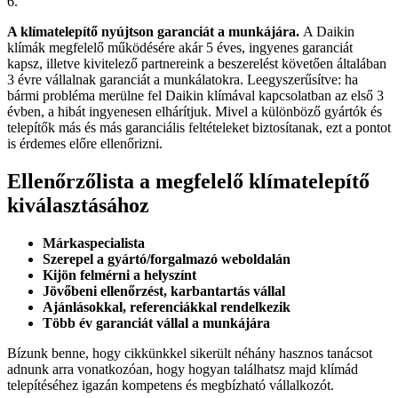
6.
A klímatelepítő nyújtson garanciát a munkájára.
A Daikin
klímák megfelelő működésére akár 5 éves, ingyenes garanciát
kapsz, illetve kivitelező partnereink a beszerelést követően általában
3 évre vállalnak garanciát a munkálatokra. Leegyszerűsítve: ha
bármi probléma merülne fel Daikin klímával kapcsolatban az első 3
évben, a hibát ingyenesen elhárítjuk. Mivel a különböző gyártók és
telepítők más és más garanciális feltételeket biztosítanak, ezt a pontot
is érdemes előre ellenőrizni.
Ellenőrzőlista a megfelelő klímatelepítő
kiválasztásához
Márkaspecialista
Szerepel a gyártó/forgalmazó weboldalán
Kijön felmérni a helyszínt
Jövőbeni ellenőrzést, karbantartás vállal
Ajánlásokkal, referenciákkal rendelkezik
Több év garanciát vállal a munkájára
Bízunk benne, hogy cikkünkkel sikerült néhány hasznos tanácsot
adnunk arra vonatkozóan, hogy hogyan találhatsz majd klímád
telepítéséhez igazán kompetens és megbízható vállalkozót.