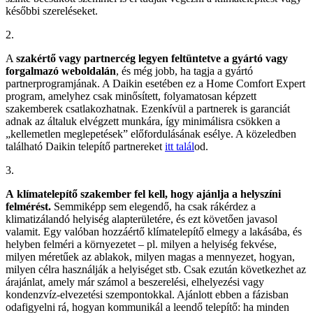
későbbi szereléseket.
2.
A
szakértő vagy partnercég legyen feltüntetve a gyártó vagy
forgalmazó weboldalán
, és még jobb, ha tagja a gyártó
partnerprogramjának. A Daikin esetében ez a Home Comfort Expert
program, amelyhez csak minősített, folyamatosan képzett
szakemberek csatlakozhatnak. Ezenkívül a partnerek is garanciát
adnak az általuk elvégzett munkára, így minimálisra csökken a
„kellemetlen meglepetések” előfordulásának esélye. A közeledben
található Daikin telepítő partnereket
itt talál
od.
3.
A klímatelepítő szakember fel kell, hogy ajánlja a helyszíni
felmérést.
Semmiképp sem elegendő, ha csak rákérdez a
klimatizálandó helyiség alapterületére, és ezt követően javasol
valamit. Egy valóban hozzáértő klímatelepítő elmegy a lakásába, és
helyben felméri a környezetet – pl. milyen a helyiség fekvése,
milyen méretűek az ablakok, milyen magas a mennyezet, hogyan,
milyen célra használják a helyiséget stb. Csak ezután következhet az
árajánlat, amely már számol a beszerelési, elhelyezési vagy
kondenzvíz-elvezetési szempontokkal. Ajánlott ebben a fázisban
odafigyelni rá, hogyan kommunikál a leendő telepítő: ha minden