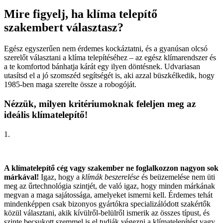
Mire figyelj, ha klíma telepítő
szakembert választasz?
Egész egyszerűen nem érdemes kockáztatni, és a gyanúsan olcsó
szerelőt választani a klíma telepítéséhez – az egész klímarendszer és
a te komfortod bánhatja kárát egy ilyen döntésnek. Udvariasan
utasítsd el a jó szomszéd segítségét is, aki azzal büszkélkedik, hogy
1985-ben maga szerelte össze a robogóját.
Nézzük, milyen kritériumoknak feleljen meg az
ideális klímatelepítő!
1.
A klímatelepítő cég vagy szakember ne foglalkozzon nagyon sok
márkával!
Igaz, hogy a
klímák beszerelése
és beüzemelése nem üti
meg az űrtechnológia szintjét, de való igaz, hogy minden márkának
megvan a maga sajátossága, amelyeket ismerni kell. Érdemes tehát
mindenképpen csak bizonyos gyártókra specializálódott szakértők
közül választani, akik kívülről-belülről ismerik az összes típust, és
szinte becsukott szemmel is el tudják végezni a klímatelepítést vagy