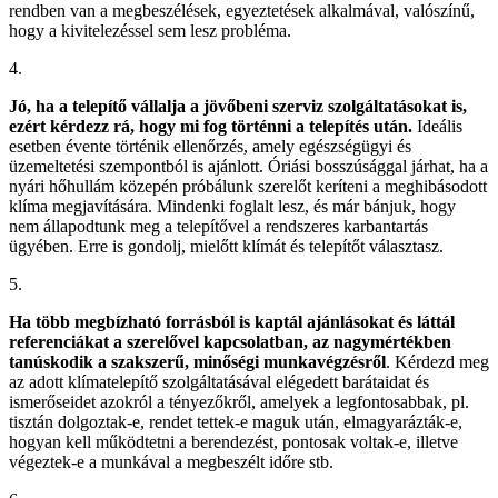
rendben van a megbeszélések, egyeztetések alkalmával, valószínű,
hogy a kivitelezéssel sem lesz probléma.
4.
Jó, ha a telepítő vállalja a jövőbeni szerviz szolgáltatásokat is,
ezért kérdezz rá, hogy mi fog történni a telepítés után.
Ideális
esetben évente történik ellenőrzés, amely egészségügyi és
üzemeltetési szempontból is ajánlott. Óriási bosszúsággal járhat, ha a
nyári hőhullám közepén próbálunk szerelőt keríteni a meghibásodott
klíma megjavítására. Mindenki foglalt lesz, és már bánjuk, hogy
nem állapodtunk meg a telepítővel a rendszeres karbantartás
ügyében. Erre is gondolj, mielőtt klímát és telepítőt választasz.
5.
Ha több megbízható forrásból is kaptál ajánlásokat és láttál
referenciákat a szerelővel kapcsolatban, az nagymértékben
tanúskodik a szakszerű, minőségi munkavégzésről
. Kérdezd meg
az adott klímatelepítő szolgáltatásával elégedett barátaidat és
ismerőseidet azokról a tényezőkről, amelyek a legfontosabbak, pl.
tisztán dolgoztak-e, rendet tettek-e maguk után, elmagyarázták-e,
hogyan kell működtetni a berendezést, pontosak voltak-e, illetve
végeztek-e a munkával a megbeszélt időre stb.