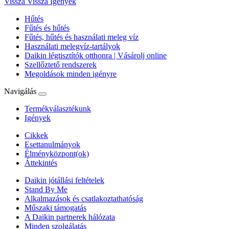
Vissza
Vissza Igények
Hűtés
Fűtés és hűtés
Fűtés, hűtés és használati meleg víz
Használati melegvíz-tartályok
Daikin légtisztítók otthonra | Vásárolj online
Szellőztető rendszerek
Megoldások minden igényre
Navigálás
Termékválasztékunk
Igények
Cikkek
Esettanulmányok
Élményközpont(ok)
Áttekintés
Daikin jótállási feltételek
Stand By Me
Alkalmazások és csatlakoztathatóság
Műszaki támogatás
A Daikin partnerek hálózata
Minden szolgálatás