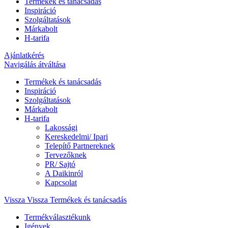
Termékek és tanácsadás
Inspiráció
Szolgáltatások
Márkabolt
H-tarifa
Ajánlatkérés
Navigálás átváltása
Termékek és tanácsadás
Inspiráció
Szolgáltatások
Márkabolt
H-tarifa
Lakossági
Kereskedelmi/ Ipari
Telepítő Partnereknek
Tervezőknek
PR/ Sajtó
A Daikinról
Kapcsolat
Vissza
Vissza Termékek és tanácsadás
Termékválasztékunk
Igények