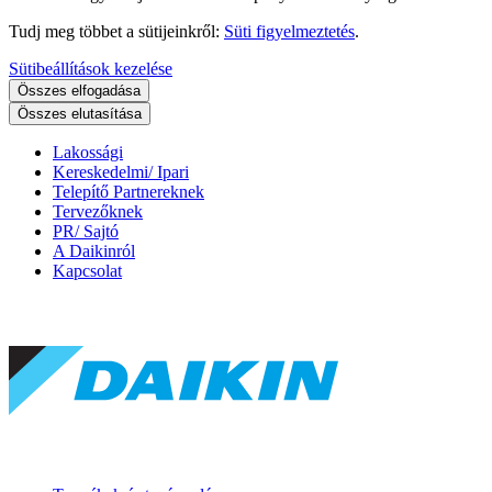
Tudj meg többet a sütijeinkről:
Süti figyelmeztetés
.
Sütibeállítások kezelése
Összes elfogadása
Összes elutasítása
Lakossági
Kereskedelmi/ Ipari
Telepítő Partnereknek
Tervezőknek
PR/ Sajtó
A Daikinról
Kapcsolat