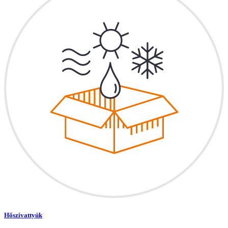
Hőszivattyúk