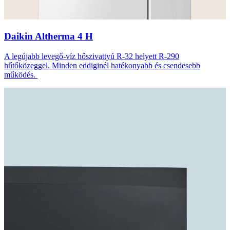
Daikin Altherma 4 H
A legújabb levegő-víz hőszivattyú R-32 helyett R-290
hűtőközeggel. Minden eddiginél hatékonyabb és csendesebb
működés.