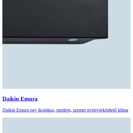
Daikin Emura
Daikin Emura egy ikonikus, modern, szemet gyönyörködtető klíma