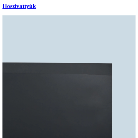
Hőszivattyúk