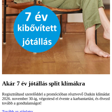
Akár 7 év jótállás split klímákra
Regisztráltasd szerelőddel a promócióban résztvevő Daikin klímádat
2026. november 30-ig, végeztesd el évente a karbantartást, és élvezd
tovább a gondtalanságot!
Tovább az ajánlatra