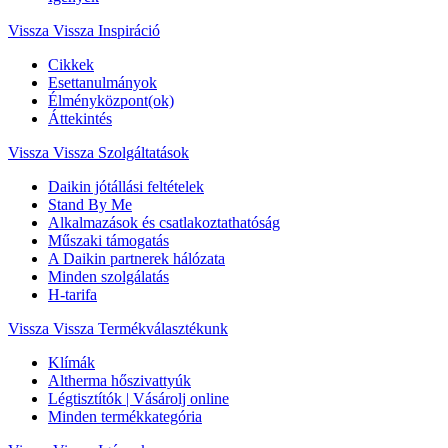
Vissza
Vissza Inspiráció
Cikkek
Esettanulmányok
Élményközpont(ok)
Áttekintés
Vissza
Vissza Szolgáltatások
Daikin jótállási feltételek
Stand By Me
Alkalmazások és csatlakoztathatóság
Műszaki támogatás
A Daikin partnerek hálózata
Minden szolgálatás
H-tarifa
Vissza
Vissza Termékválasztékunk
Klímák
Altherma hőszivattyúk
Légtisztítók | Vásárolj online
Minden termékkategória