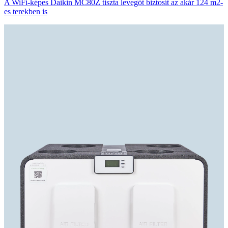
A WiFi-képes Daikin MC80Z tiszta levegőt biztosít az akár 124 m2-
es terekben is