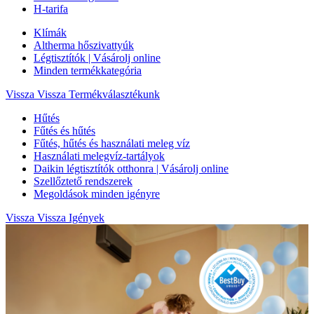
H-tarifa
Klímák
Altherma hőszivattyúk
Légtisztítók | Vásárolj online
Minden termékkategória
Vissza
Vissza Termékválasztékunk
Hűtés
Fűtés és hűtés
Fűtés, hűtés és használati meleg víz
Használati melegvíz-tartályok
Daikin légtisztítók otthonra | Vásárolj online
Szellőztető rendszerek
Megoldások minden igényre
Vissza
Vissza Igények