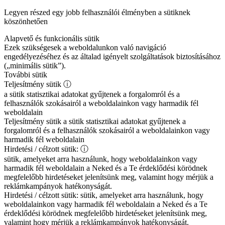
Legyen részed egy jobb felhasználói élményben a sütiknek
köszönhetően
Alapvető és funkcionális sütik
Ezek szükségesek a weboldalunkon való navigáció
engedélyezéséhez és az általad igényelt szolgáltatások biztosításához
(„minimális sütik”).
További sütik
Teljesítmény sütik
ⓘ
a sütik statisztikai adatokat gyűjtenek a forgalomról és a
felhasználók szokásairól a weboldalainkon vagy harmadik fél
weboldalain
Teljesítmény sütik
a sütik statisztikai adatokat gyűjtenek a
forgalomról és a felhasználók szokásairól a weboldalainkon vagy
harmadik fél weboldalain
Hirdetési / célzott sütik:
ⓘ
sütik, amelyeket arra használunk, hogy weboldalainkon vagy
harmadik fél weboldalain a Neked és a Te érdeklődési körödnek
megfelelőbb hirdetéseket jelenítsünk meg, valamint hogy mérjük a
reklámkampányok hatékonyságát.
Hirdetési / célzott sütik:
sütik, amelyeket arra használunk, hogy
weboldalainkon vagy harmadik fél weboldalain a Neked és a Te
érdeklődési körödnek megfelelőbb hirdetéseket jelenítsünk meg,
valamint hogy mérjük a reklámkampányok hatékonyságát.